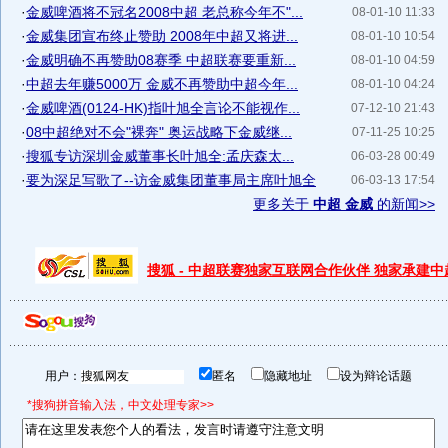
·
金威啤酒将不冠名2008中超 老总称今年不"...
08-01-10 11:33
·
金威集团宣布终止赞助 2008年中超又将进...
08-01-10 10:54
·
金威明确不再赞助08赛季 中超联赛要重新...
08-01-10 04:59
·
中超去年赚5000万 金威不再赞助中超今年...
08-01-10 04:24
·
金威啤酒(0124-HK)指叶旭全言论不能视作...
07-12-10 21:43
·
08中超绝对不会"裸奔" 奥运战略下金威继...
07-11-25 10:25
·
搜狐专访深圳金威董事长叶旭全:孟庆森太...
06-03-28 00:49
·
要为深足写歌了--访金威集团董事局主席叶旭全
06-03-13 17:54
更多关于
中超 金威
的新闻>>
搜狐 - 中超联赛独家互联网合作伙伴 独家承建
用户：
匿名
隐藏地址
设为辩论话题
*搜狗拼音输入法，中文处理专家>>