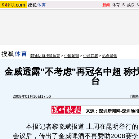
新闻
-
体育
-
S
-
娱乐
-
阿迪达斯搜狐体育
>
中国足球
>
中超联赛
>
热点聚焦
金威透露"不考虑"再冠名中超 称
台
2008年01月10日17:56
[
我来
来源：深圳新闻网-深圳晚
本报记者黎晓斌报道 上周在昆明举行的
会议后，传出了金威啤酒不再赞助2008赛