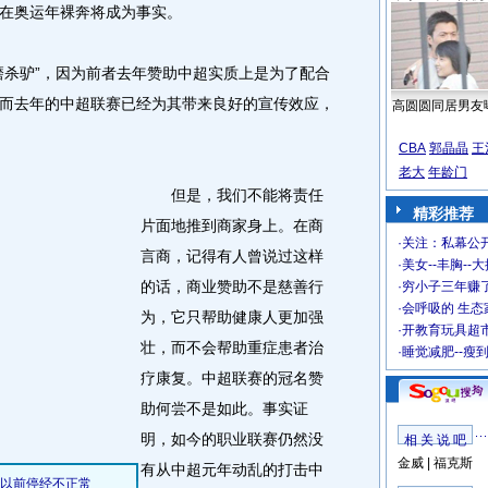
在奥运年裸奔将成为事实。
杀驴”，因为前者去年赞助中超实质上是为了配合
而去年的中超联赛已经为其带来良好的宣传效应，
高圆圆同居男友
CBA
郭晶晶
王
老大
年龄门
但是，我们不能将责任
精彩推荐
片面地推到商家身上。在商
·
关注：私幕公
言商，记得有人曾说过这样
·
美女--丰胸--
的话，商业赞助不是慈善行
·
穷小子三年赚
·
会呼吸的 生态
为，它只帮助健康人更加强
·
开教育玩具超市
壮，而不会帮助重症患者治
·
睡觉减肥--瘦
疗康复。中超联赛的冠名赞
助何尝不是如此。事实证
明，如今的职业联赛仍然没
相 关 说 吧
金威
|
福克斯
有从中超元年动乱的打击中