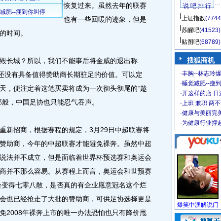
恢复过来。虽然去年的联赛
说 吧 排 行
上证指数
(7744
也有一些回暖的迹象，但是
苏醒吧
(41523)
的时间。
贴图吧
(68789)
搜狐商机
长城？所以，我们不能事后将金威的退出称
·
丰胸--林志玲
赛还没有具备值得赞助商长期驻足的价值。可以定
·
睡觉减肥--瘦到
天，便注定着这笔买卖将成为一次彻头彻尾的“趁
·
开这样的店 日进
那般，中国足协也只能忍气吞声。
·
上班 兼职 两
·
健康与美丽完
·
为健康行业撑
新招商，根据赛程的规定，3月29日中超联赛将
赞助商，今年的中超联赛才能避免裸奔。虽然中超
说法并不成立，但是面临着世界杯预选赛和奥运会
商并不那么容易。从赛程上而言，奥运会和世预赛
将会变得七零八散，是否真的有企业愿意冠名这个烂
会也已经抢走了大批的赞助商，可供足协选择更是
免2008年裸奔上市的唯一办法恐怕也只有降价甩