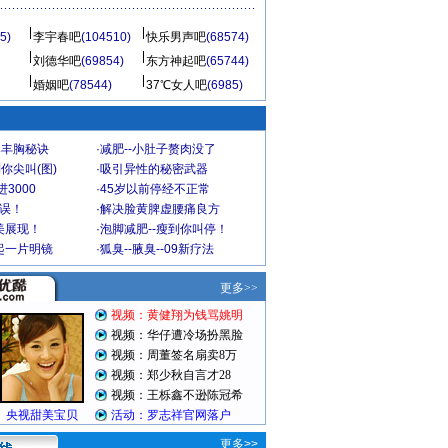
5)
李宇春吧
(104510)
快乐男声吧
(68574)
刘德华吧
(69854)
东方神起吧
(65744)
婚姻吧
(78544)
37℃女人吧
(6985)
爆丰胸秘诀
·
减肥--小肚子赘肉没了
你尖叫(图)
·
吸引异性的秘密武器
3000
·
45岁以前停经不正常
不误！
·
解决脸黄脾虚腰痛良方
美展现！
·
泡脚减肥--瘦到你叫停！
起一片明镜
·
狐臭--腋臭--09新疗法
更多>>