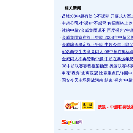
相关新闻
·
吕锋:08中超有信心不裸奔 开幕式方案
·
中超公司对"裸奔"不感冒 称招商搭上奥运
·
续约中超?金威集团说不 再度裸奔?中
·
金威集团宣布终止赞助 2008年中超又将进
·
金威啤酒确定终止赞助 中超今年可能又要"
·
冠名商突生去意竟闪人 08中超在奥运年
·
金威闪人不再赞助中超 中超在奥运年恐遭"
·
08中超联赛赛程框架确定 奥运联赛将实行
·
申花"裸奔"逃离亚冠 比赛重点已转回
·
国安今天主场迎战河南 结束"裸奔"中超稍
搜狐 - 中超联赛