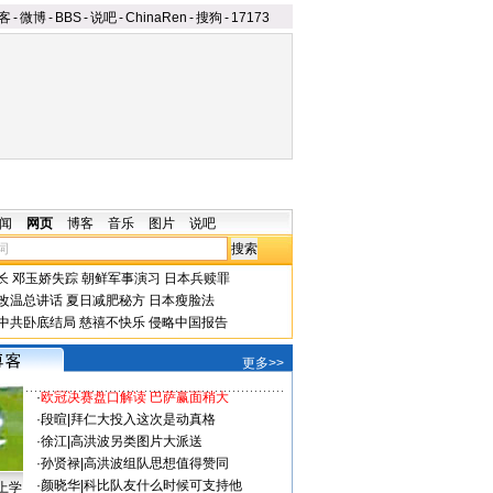
客
-
微博
-
BBS
-
说吧
-
ChinaRen
-
搜狗
-
17173
闻
网页
博客
音乐
图片
说吧
长
邓玉娇失踪
朝鲜军事演习
日本兵赎罪
改温总讲话
夏日减肥秘方
日本瘦脸法
中共卧底结局
慈禧不快乐
侵略中国报告
更多>>
·
欧冠决赛盘口解读 巴萨赢面稍大
·
段暄
|
拜仁大投入这次是动真格
·
徐江
|
高洪波另类图片大派送
·
孙贤禄
|
高洪波组队思想值得赞同
·
颜晓华
|
科比队友什么时候可支持他
上学