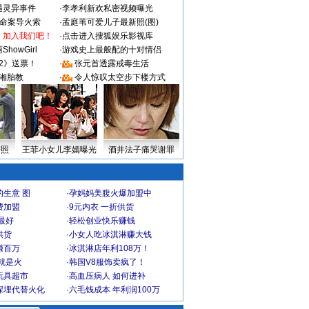
遇灵异事件
·
李孝利新欢私密视频曝光
成命案导火索
·
孟庭苇可爱儿子最新照(图)
：加入我们吧！
·
点击进入搜狐娱乐影视库
howGirl
·
游戏史上最般配的十对情侣
2》送票！
·
张元首透露戒毒生活
湘胎教
·
令人惊叹太空步下楼方式
密照
王菲小女儿李嫣曝光
酒井法子痛哭谢罪
生意 图
·
孕妈妈美腹火爆加盟中
费加盟
·
9元内衣 一折供货
最好
·
轻松创业快乐赚钱
供货
·
小女人吃冰淇淋赚大钱
赚百万
·
冰淇淋店年利108万！
就是火
·
韩国V8服饰卖疯了！
玩具超市
·
高血压病人 如何进补
深埋代替火化
·
六毛钱成本 年利润100万