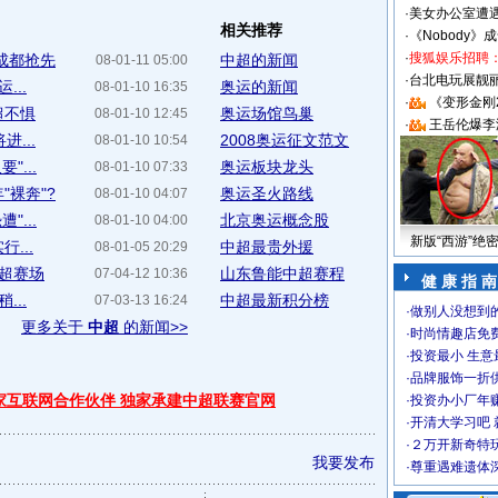
·
美女办公室遭
相关推荐
·
《Nobody》
·
搜狐娱乐招聘
成都抢先
中超的新闻
08-01-11 05:00
·
台北电玩展靓丽S
...
奥运的新闻
08-01-10 16:35
·
《变形金刚
超不惧
奥运场馆鸟巢
08-01-10 12:45
·
王岳伦爆李
...
2008奥运征文范文
08-01-10 10:54
...
奥运板块龙头
08-01-10 07:33
"裸奔"?
奥运圣火路线
08-01-10 04:07
...
北京奥运概念股
08-01-10 04:00
新版“西游”绝
...
中超最贵外援
08-01-05 20:29
中超赛场
山东鲁能中超赛程
07-04-12 10:36
健 康 指 南
...
中超最新积分榜
07-03-13 16:24
·
做别人没想到的
更多关于
中超
的新闻>>
·
时尚情趣店免
·
投资最小 生意
·
品牌服饰一折
独家互联网合作伙伴 独家承建中超联赛官网
·
投资办小厂年
·
开清大学习吧 
·
２万开新奇特
我要发布
·
尊重遇难遗体