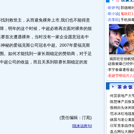
·
听评书
|
郭德纲
·
听小说
|
鬼吹灯1
找到救世主，从而避免裸奔上市,我们也不能得意
·
共享区
|
手机病
障，明年的这个时候，中超必将再次面对裸奔的烦
超联赛首次遭遇裸奔，当时没有一家企业愿意冠名中
来神秘的爱福克斯公司冠名中超。2007年爱福克斯
围。如何才能找到一家长期稳定的赞助商，对于足
揭田壮壮徐帆
中超公司的收益，而且关系到联赛长期稳定的发
·
赵薇被爆已经怀
·
李宇春爆遭母逼
·
圣诞节明信片八
？
茶 余 饭
·
何炅获地产大亨
·
陈慧琳产后恢复
·
殷桃街头休闲装
·
范冰冰红地毯
(责任编辑：汀苑)
·
姚晨与老公素
·
日军竟拿战俘
[
我来说两句
]
·
盘点网坛大腕