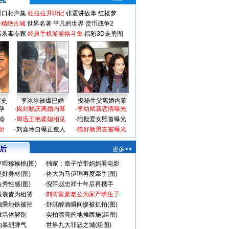
对口相声集
杜拉拉升职记
张震讲故事
红楼梦
-精绝古城
世界名著
平凡的世界
货币战争2
毒杀毒专家
经典手机游游格斗集
福彩3D走势图
情史
李冰冰被爆已婚
揭秘生父离婚内幕
孕
·
揭刘晓庆离婚内幕
·
李幼斌新恋情曝光
婚
·
周迅王艳婆媳相见
·
陆毅爱女照首曝光
折
·
刘嘉玲自曝正造人
·
陈好新男友被曝光
 后
更多>>
喂猕猴桃(图)
·
独家：章子怡带妈妈看电影
好身材(图)
·
佟大为马伊琍再度牵手(图)
秀性感(图)
·
倪萍赵忠祥十年后再携手
服装皆为租赁
·
刘涛富豪老公为家产求生子
颜乘地铁被拍
·
舒淇醉酒瞬间惨被抓拍(图)
做活体解剖
·
实拍漂亮的地摊西施(组图)
的暴烈脾气
·
世界九大罪恶之城(组图)