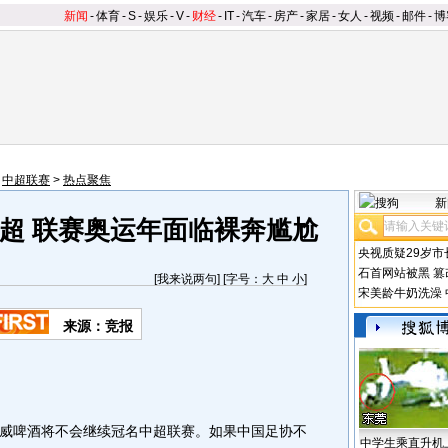
新闻
-
体育
-
S
-
娱乐
-
V
-
财经
-
IT
-
汽车
-
房产
-
家居
-
女人
-
视频
-
邮件
-
博
>
中超联赛
>
热点聚焦
新
超 联赛奥运年面临裸奔尴尬
央视质疑29岁市
石首网站被黑
篡
[
我来说两句
] [字号：
大
中
小
]
宋美龄牛奶洗澡
来源：竞报
啤酒将不会继续冠名中超联赛。如果中国足协不
中学生乘直升机