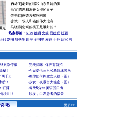
·
冉雄飞
|
老聂的嘴和山东鲁能的腿
·
马寅
|
陈忠和离开女排的日子
·
陈书佳
|
谢杏芳被叫阿姨
·
张斌
|
一场人和猫的伟大比赛
·
马晓春
|
俞斌的棋王是谁封的？
曝光
热点标签：
NBA
姚明
火箭
易建联
杜丽
治郅
刘翔
殷铁生
郎平
全明星
麦迪
于芬
欧冠
弗
开3只涨停板
·
完美妈咪--保养有新招
大揭秘！
·
今日提供三只私幕短线黑马
了两千万
·
教你如何掏空女人钱（图）
家纺！
·
少女一夜暴富大秘密（图）
-狂赚
·
每天5分钟 英语脱口出
到你尖叫！
·
脱发，白发患者的福音
说 吧
更多>>