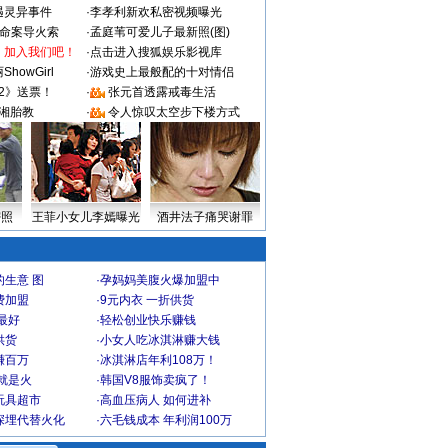
遇灵异事件
·
李孝利新欢私密视频曝光
成命案导火索
·
孟庭苇可爱儿子最新照(图)
：加入我们吧！
·
点击进入搜狐娱乐影视库
howGirl
·
游戏史上最般配的十对情侣
2》送票！
·
张元首透露戒毒生活
湘胎教
·
令人惊叹太空步下楼方式
密照
王菲小女儿李嫣曝光
酒井法子痛哭谢罪
生意 图
·
孕妈妈美腹火爆加盟中
费加盟
·
9元内衣 一折供货
最好
·
轻松创业快乐赚钱
供货
·
小女人吃冰淇淋赚大钱
赚百万
·
冰淇淋店年利108万！
就是火
·
韩国V8服饰卖疯了！
玩具超市
·
高血压病人 如何进补
深埋代替火化
·
六毛钱成本 年利润100万