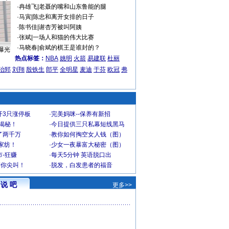
·
冉雄飞
|
老聂的嘴和山东鲁能的腿
·
马寅
|
陈忠和离开女排的日子
·
陈书佳
|
谢杏芳被叫阿姨
·
张斌
|
一场人和猫的伟大比赛
·
马晓春
|
俞斌的棋王是谁封的？
曝光
热点标签：
NBA
姚明
火箭
易建联
杜丽
治郅
刘翔
殷铁生
郎平
全明星
麦迪
于芬
欧冠
弗
开3只涨停板
·
完美妈咪--保养有新招
大揭秘！
·
今日提供三只私幕短线黑马
了两千万
·
教你如何掏空女人钱（图）
家纺！
·
少女一夜暴富大秘密（图）
-狂赚
·
每天5分钟 英语脱口出
到你尖叫！
·
脱发，白发患者的福音
说 吧
更多>>