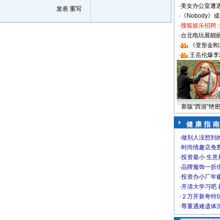
·
美女办公室遭
·
《Nobody》
·
搜狐娱乐招聘
·
台北电玩展靓丽S
·
《变形金刚
·
王岳伦爆李
新版“西游”绝
健 康 指 南
·
做别人没想到的
·
时尚情趣店免
·
投资最小 生意
·
品牌服饰一折
·
投资办小厂年
·
开清大学习吧 
·
２万开新奇特
·
尊重遇难遗体