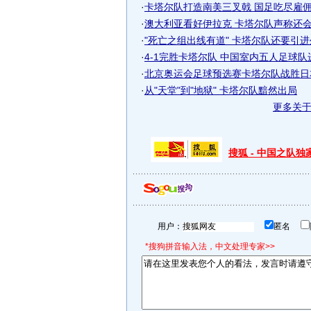
·
卡塔尔队打造南美三叉戟 国足吃尽雇佣军
·
澳大利亚看好伊拉克 卡塔尔队声称还会再
·
"死亡之组出线有道" 卡塔尔队还要引进外
·
4-1完胜卡塔尔队 中国室内五人足球
·
北京奥运会足球预选赛卡塔尔队战胜日
·
从"天堂"到"地狱" 卡塔尔队黯然出局
更多关
搜狐 - 中国之队
用户：
匿名
*搜狗拼音输入法，中文处理专家>>