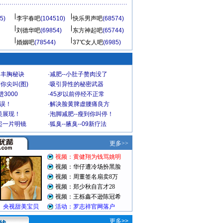
5)
李宇春吧
(104510)
快乐男声吧
(68574)
刘德华吧
(69854)
东方神起吧
(65744)
婚姻吧
(78544)
37℃女人吧
(6985)
爆丰胸秘诀
·
减肥--小肚子赘肉没了
你尖叫(图)
·
吸引异性的秘密武器
3000
·
45岁以前停经不正常
不误！
·
解决脸黄脾虚腰痛良方
美展现！
·
泡脚减肥--瘦到你叫停！
起一片明镜
·
狐臭--腋臭--09新疗法
更多>>