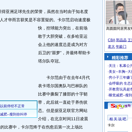
获得亚洲足球先生的荣誉，虽然在当时由于知名度
人才华而言获奖是不容置疑的。
卡尔范启动速度极
快，控球能力突出，在前场
高圆圆同居男友
敢于大胆突破，在多哈亚运
CBA
郭晶晶
王
会上他的速度总是成为对方
老大
年龄门
后卫的“噩梦”，并最终帮助卡
精彩推荐
塔尔队夺冠。
·
关注：私幕公
·
美女--丰胸--
卡尔范由于在去年4月代
·
穷小子三年赚
·
会呼吸的 生态
表卡塔尔国奥队与巴林队的
·
开教育玩具超市
比赛中撕裂了膝部的十字韧
·
睡觉减肥--瘦
带，此后就一直处于养伤状
态。但是据亚足联官方网站
介绍，在北京时间11日凌晨
相 关 说 吧
卡尔
队的比赛中，卡尔范终于在伤愈后第一次上场比