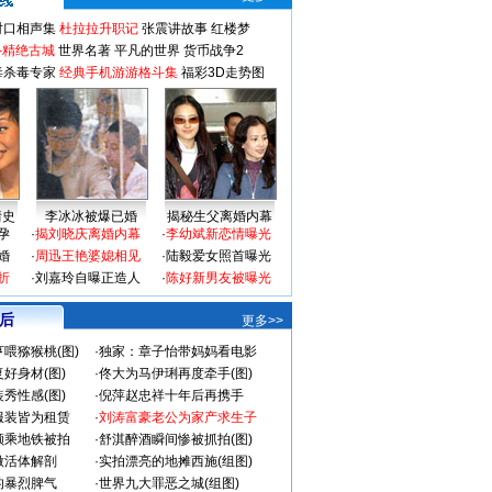
对口相声集
杜拉拉升职记
张震讲故事
红楼梦
-精绝古城
世界名著
平凡的世界
货币战争2
毒杀毒专家
经典手机游游格斗集
福彩3D走势图
情史
李冰冰被爆已婚
揭秘生父离婚内幕
孕
·
揭刘晓庆离婚内幕
·
李幼斌新恋情曝光
婚
·
周迅王艳婆媳相见
·
陆毅爱女照首曝光
折
·
刘嘉玲自曝正造人
·
陈好新男友被曝光
 后
更多>>
喂猕猴桃(图)
·
独家：章子怡带妈妈看电影
好身材(图)
·
佟大为马伊琍再度牵手(图)
秀性感(图)
·
倪萍赵忠祥十年后再携手
服装皆为租赁
·
刘涛富豪老公为家产求生子
颜乘地铁被拍
·
舒淇醉酒瞬间惨被抓拍(图)
做活体解剖
·
实拍漂亮的地摊西施(组图)
的暴烈脾气
·
世界九大罪恶之城(组图)