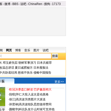
客
-
微博
-
BBS
-
说吧
-
ChinaRen
-
搜狗
-
17173
闻
网页
博客
音乐
图片
说吧
长
邓玉娇失踪
朝鲜军事演习
日本兵赎罪
改温总讲话
夏日减肥秘方
日本瘦脸法
中共卧底结局
慈禧不快乐
侵略中国报告
更多>>
·
欧冠决赛盘口解读 巴萨赢面稍大
·
段暄
|
拜仁大投入这次是动真格
·
徐江
|
高洪波另类图片大派送
·
孙贤禄
|
高洪波组队思想值得赞同
·
颜晓华
|
科比队友什么时候可支持他
上学