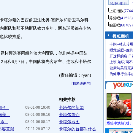
说 吧 排 行
上证指数
(7744
苏醒吧
(41523)
塔尔籍的巴西前卫法比奥·塞萨尔和后卫马尔科
贴图吧
(68789)
内斯队和那不勒斯队效力多年，两名球员都在卡塔
搜狐商机
也比较熟悉。
·
丰胸--林志玲
·
睡觉减肥--瘦到
界杯预选赛同组的澳大利亚队，他们将是中国队
·
开这样的店 日进
月2日和6月7日，中国队将先客后主、连续和卡塔尔
·
上班 兼职 两
·
健康与美丽完
·
为健康行业撑
(责任编辑：ryan)
[
我来说两句
]
相关推荐
...
卡塔尔的新闻
08-01-08 19:40
...
卡塔尔简介
08-01-08 09:16
...
卡塔尔地图
08-01-06 08:17
不容置疑
卡塔尔的首都叫什么
07-11-29 07:12