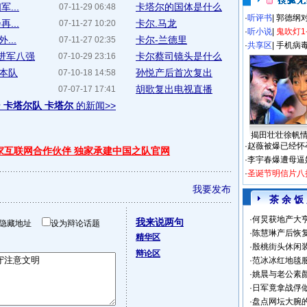
...
卡塔尔的国体是什么
07-11-29 06:48
·
听评书
|
郭德纲
...
卡尔.马龙
07-11-27 10:20
·
听小说
|
鬼吹灯1
...
卡尔-兰德里
07-11-27 02:35
·
共享区
|
手机病
队进军八强
卡尔蔡司镜头是什么
07-10-29 23:16
本队
孙悦产后首次复出
07-10-18 14:58
胡歌复出电视直播
07-07-17 17:41
于
卡塔尔队 卡塔尔
的新闻>>
揭田壮壮徐帆
·
赵薇被爆已经怀
独家互联网合作伙伴 独家承建中国之队官网
·
李宇春爆遭母逼
·
圣诞节明信片八
我要发布
茶 余 饭
·
何炅获地产大亨
我来说两句
隐藏地址
设为辩论话题
·
陈慧琳产后恢复
精华区
·
殷桃街头休闲装
辩论区
·
范冰冰红地毯
·
姚晨与老公素
·
日军竟拿战俘
·
盘点网坛大腕