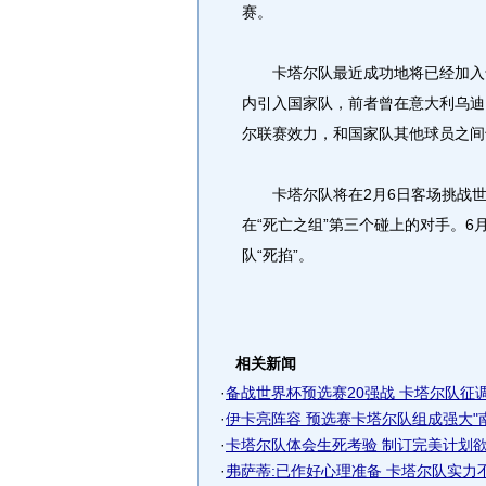
赛。
卡塔尔队最近成功地将已经加入卡
内引入国家队，前者曾在意大利乌迪
尔联赛效力，和国家队其他球员之间
卡塔尔队将在2月6日客场挑战世
在“死亡之组”第三个碰上的对手。6
队“死掐”。
相关新闻
·
备战世界杯预选赛20强战 卡塔尔队征调巴
·
伊卡亮阵容 预选赛卡塔尔队组成强大"南美
·
卡塔尔队体会生死考验 制订完美计划欲杀
·
弗萨蒂:已作好心理准备 卡塔尔队实力