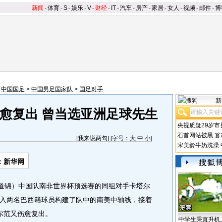
新闻
-
体育
-
S
-
娱乐
-
V
-
财经
-
IT
-
汽车
-
房产
-
家居
-
女人
-
视频
-
邮件
-
博
>
中国国足
>
中国男足国家队
>
国足对手
新
愈复出 曾当选亚洲足球先生
央视质疑29岁市
石首网站被黑
篡
[
我来说两句
] [字号：
大
中
小
]
宋美龄牛奶洗澡
：新华网
道锦）中国队南非世界杯预选赛的同组对手卡塔尔
入两名巴西籍球员构建了队中的南美中轴线，接着
尔范又伤愈复出。
中学生乘直升机