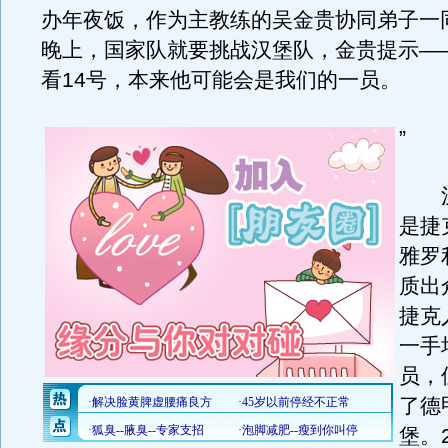
办年夜饭，作为主教练的吴金贵协同弟子一
晚上，国家队就要挑战汉堡队，金贵提示—
看14号，本来他可能会是我们的一员。
”
汉堡
是捷
雅罗
质出
捷克
一手
员，
了德
堡。