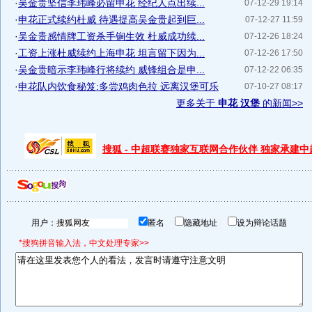
·
吴金贵坚信李玮峰必留申花 经纪人点出续...
07-12-29 19:14
·
申花正式续约杜威 待遇提高吴金贵起到巨...
07-12-27 11:59
·
吴金贵感情牌工资杀手锏生效 杜威成功续...
07-12-26 18:24
·
工资上涨杜威续约上海申花 坦言留下因为...
07-12-26 17:50
·
吴金贵暗示李玮峰行将续约 威锋组合是申...
07-12-22 06:35
·
申花队内饮食秘笈:多尝鸡肉色拉 远离汉堡可乐
07-10-27 08:17
更多关于
申花 汉堡
的新闻>>
搜狐 - 中超联赛独家互联网合作伙伴 独家承建
用户：
匿名
隐藏地址
设为辩论话题
*搜狗拼音输入法，中文处理专家>>