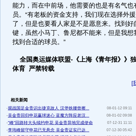
能力，而在中前场，他需要的也是有名气也
员。“有老板的资金支持，我们现在选择外
了，但是也要看人家是不是愿意来。找到好
键，虽然小马丁、鲁尼都不能来，但是我想
找到合适的球员。”
全国奥运媒体联盟-《上海《青年报》》
体育 严禁转载
[
相关新闻
·
观战国足金贵识出捷克故人 汉堡铁腰曾擦...
08-01-12 09:11
·
吴金贵回归申花赢球迷心 蓝魔方阵应老汉...
08-01-02 09:08
·
"峰"回路转大头续约申花 吴金贵异地完成使命
07-12-31 11:11
·
李玮峰留守申花已无悬念 吴金贵证实已达...
07-12-30 05:42