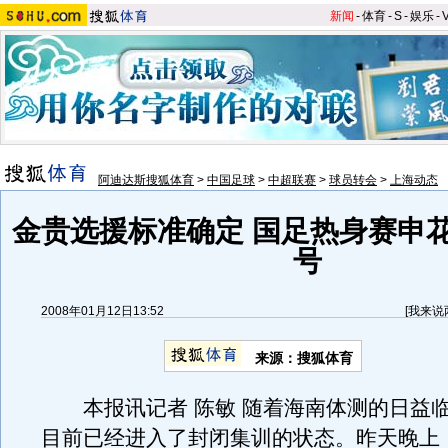
新闻
-
体育
-
S
-
娱乐
-
阿迪达斯搜狐体育
>
中国足球
>
中超联赛
>
球员转会
>
上海动态
金贵选援标准确定 国足热身赛申花
号
2008年01月12日13:52
[
我来说
来源：搜狐体育
本报讯记者 陈敏 随着海南体测的日益
目前已经进入了封闭集训的状态。昨天晚上