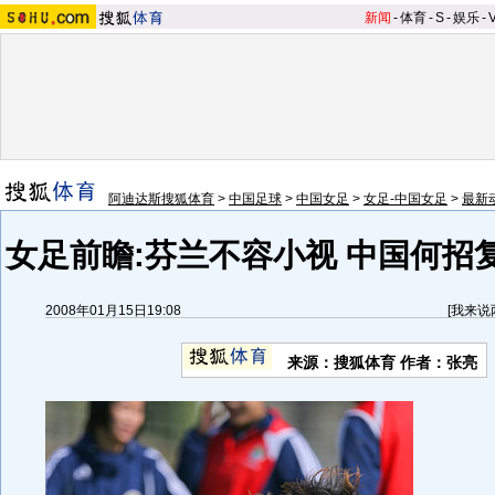
新闻
-
体育
-
S
-
娱乐
-
阿迪达斯搜狐体育
>
中国足球
>
中国女足
>
女足-中国女足
>
最新
女足前瞻:芬兰不容小视 中国何招
2008年01月15日19:08
[
我来说
来源：搜狐体育 作者：张亮