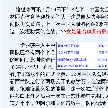
搜狐体育讯 1月16日下午3点半，中国女
林匹克体育场迎战芬兰队，这是自从去年阿
两队再次遭遇，上一次中国队耻辱的0-2败
这一次堪称复仇之战。>>
女足能否旗开得胜
伊丽莎白入主中
·
国奥VS里昂前瞻
·
金焱：
国队已经有两个半月
·
女足VS芬兰前瞻
·
克鲁伊
的时间，集训也进行
·
独家解密7人离队原因
·
六大洋
了3期，但却一直没
·
国足观<集结号>找血性
·
足坛10
有打过高水平的正式比赛。12月中国队曾经
新西兰队进行了两场公开的教学赛，但这两
限，很难衡量女足的能量。这一次在广州对
丽莎白上任之后第一次在正式比赛中亮相，
实力平平，但阿尔加夫杯击败中国队的记录