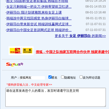
·
图文:[四国赛]女足赛前备战 韩端目不转睛
08-01-14 19:24
·
女足只剩韩端一把尖刀 伊帅寄望前卫扛进...
08-01-14 05:33
·
伊丽莎白:我计划请雅凯来给女足上课
08-01-13 16:48
·
韩端连中两元找回感觉 热身伊丽莎白输球...
08-01-11 05:11
·
伊丽莎白带来新尝试 韩端训练赢网式足球...
07-11-07 01:11
·
伊丽莎白中国女足首训网式足球 韩端评价...
07-11-03 07:31
更多关于
女足 伊丽莎白
的新闻>>
搜狐 - 中国之队独家互联网合作伙伴 独家承建
用户：
匿名
隐藏地址
设为辩论话题
*搜狗拼音输入法，中文处理专家>>