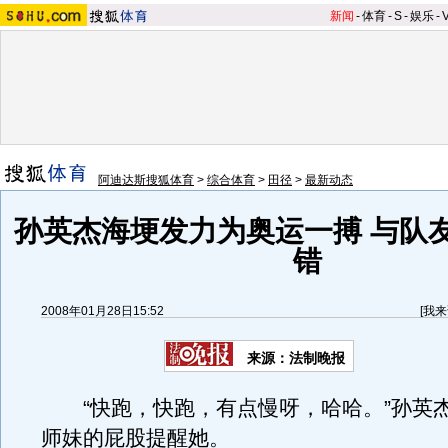
新闻
-
体育
-
S
-
娱乐
-
阿迪达斯搜狐体育
>
综合体育
>
田径
>
最新动态
孙英杰海埂发力为奥运一搏 与队
错
2008年01月28日15:52
[
我来
来源：法制晚报
“快跑，快跑，有点慢呀，哈哈。”孙英
师妹的屁股提醒她。