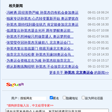
相关新闻
·
冯树勇:田径形势严峻 孙英杰仍有机会参加奥运
08-01-18 06:24
·
独家专访孙英杰:心态转变重新开始 奥运梦犹存
08-01-15 01:37
·
孙英杰:期待找到最佳状态 肯定能参加北京奥运
08-01-08 16:30
·
低调复出孙英杰退去光环 两年梦醒奥运前...
08-01-07 10:08
·
孙英杰不想神秘只想做普通人 奥运梦想依...
08-01-07 04:06
·
张莹莹夺冠孙英杰无缘前八 北京奥运会门...
08-01-06 05:31
·
孙英杰复出首战厦门 彻底无缘北京奥运会...
07-12-27 06:40
·
放弃北京马拉松赛 孙英杰无缘08奥运会马...
07-10-18 14:33
·
为奥运会资格左右为难 孙英杰欲放弃北京...
07-10-16 15:17
·
师从新教练陶绍明 孙英杰:不会放弃北京奥运会
06-11-10 02:34
更多关于
孙英杰 北京奥运会
的新闻>>
用户：
匿名
隐藏地址
设为辩论话题
*搜狗拼音输入法，中文处理专家>>