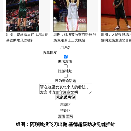
组图：易建联后仰飞刀出鞘
组图：姚明带病赛前热身 狂
组图：火箭投篮练
基德助攻见缝插针
练克服勇士三大绝招
姚明苦练麦迪笑开
用户名
匿名发表
隐藏地址
设为辩论话题
精华区
辩论区
组图：阿联跳投飞刀出鞘 基德超级助攻见缝插针