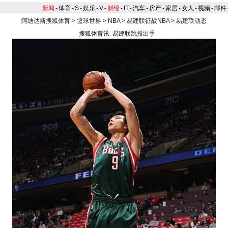
新闻
-
体育
-
S
-
娱乐
-
V
-
财经
-
IT
-
汽车
-
房产
-
家居
-
女人
-
视频
-
邮件
阿迪达斯搜狐体育
>
篮球世界
>
NBA
>
易建联征战NBA
>
易建联动态
搜狐体育讯
易建联跳投出手