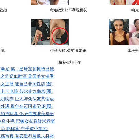
德战
意姐欲为那不勒斯脱衣
帕克
写真
伊娃大腿“橘皮”显老态
体坛美
精彩幻灯排行
曝光 第一足球宝贝惊艳出镜
名将疑似醉酒 异国美女清秀
女主播 证自己非同性恋(图)
卡卡电眼 劳尔菲戈攀亲(图)
明助阵 巨人与众队友共命运
外遇 鲨鱼在迈阿密学坏(图)
拍摄写真 化身贵族唯美华丽
争奇斗艳 巴顿女友胜舒米老婆
员 昵称其“空手道小羊羔”
感写真 百变造型展傲人身材