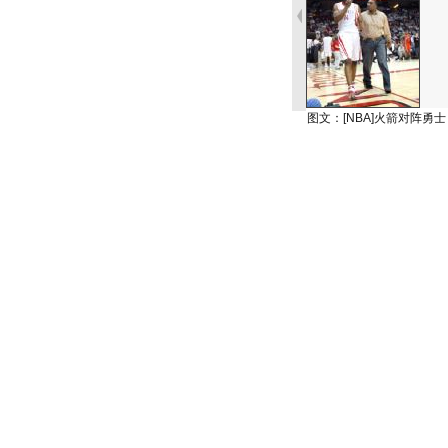
图文：[NBA]火箭对阵勇士