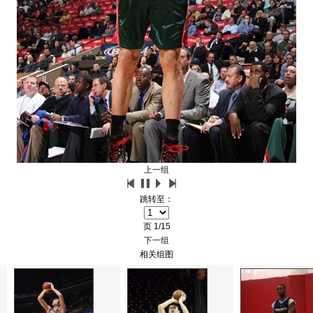
上一组
跳转至：
页
1/15
下一组
相关组图