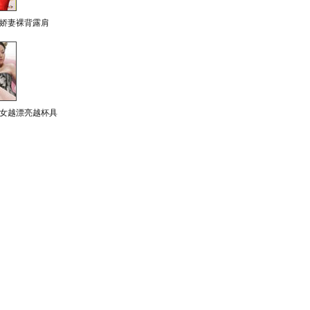
娇妻裸背露肩
女越漂亮越杯具