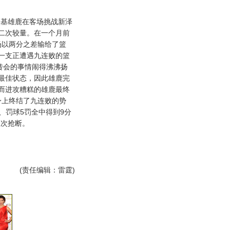
基雄鹿在客场挑战新泽
二次较量。在一个月前
场以两分之差输给了篮
一支正遭遇九连败的篮
转会的事情闹得沸沸扬
最佳状态，因此雄鹿完
而进攻糟糕的雄鹿最终
身上终结了九连败的势
中、罚球5罚全中得到9分
1次抢断。
(责任编辑：雷霆)