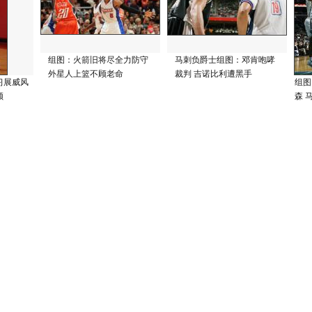
组图：火箭旧将尽全力防守
马刺负爵士组图：邓肯咆哮
外星人上篮不顾老命
裁判 吉诺比利遭黑手
习展威风
组图
颜
森 