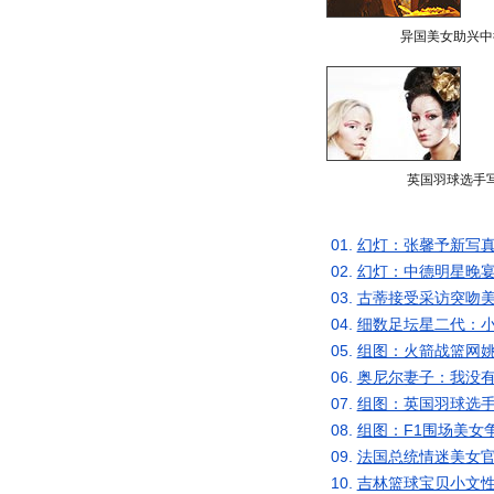
异国美女助兴中
英国羽球选手
01.
幻灯：张馨予新写真
02.
幻灯：中德明星晚宴
03.
古蒂接受采访突吻美
04.
细数足坛星二代：小
05.
组图：火箭战篮网姚
06.
奥尼尔妻子：我没有
07.
组图：英国羽球选手
08.
组图：F1围场美女
09.
法国总统情迷美女官
10.
吉林篮球宝贝小文性