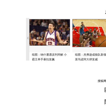
组图：纳什遭遇误判辩解 小
组图：杰弗逊成狼队新
霸王单手暴扣发飙
菜鸟诺阿大肆发威