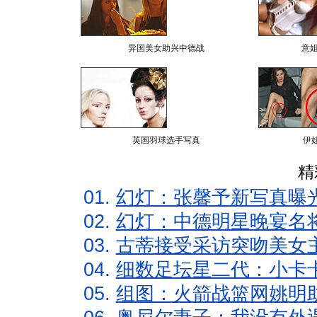
异国美女助兴中德战
意
英国羽球选手写真
伊
精
01.
幻灯：张馨予新写真曝
02.
幻灯：中德明星晚宴名
03.
古蒂接受采访突吻美女主
04.
细数足坛星二代：小卡卡
05.
组图：火箭战篮网姚明