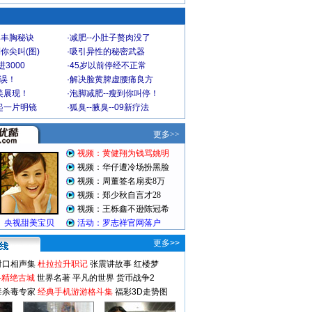
爆丰胸秘诀
·
减肥--小肚子赘肉没了
你尖叫(图)
·
吸引异性的秘密武器
3000
·
45岁以前停经不正常
不误！
·
解决脸黄脾虚腰痛良方
美展现！
·
泡脚减肥--瘦到你叫停！
起一片明镜
·
狐臭--腋臭--09新疗法
更多>>
对口相声集
杜拉拉升职记
张震讲故事
红楼梦
-精绝古城
世界名著
平凡的世界
货币战争2
毒杀毒专家
经典手机游游格斗集
福彩3D走势图