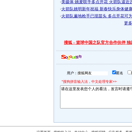
·
美媒体:姚麦联手多点开花 火箭队逼近
·
火箭队姚明新年祝福 新春快乐身体健康-搜
·
火箭队遍地枪手已现苗头 多点开花可为姚
更
搜狐 - 篮球中国之队官方合作伙伴 
用户：
匿名
*搜狗拼音输入法，中文处理专家>>