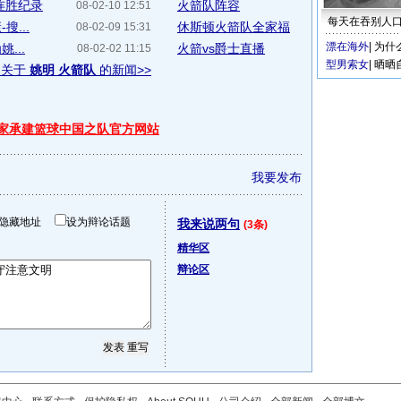
连胜纪录
火箭队阵容
08-02-10 12:51
每天在吞别人
...
休斯顿火箭队全家福
08-02-09 15:31
漂在海外
|
为什
...
火箭vs爵士直播
08-02-02 11:15
型男索女
|
晒晒
多关于
姚明 火箭队
的新闻>>
独家承建篮球中国之队官方网站
我要发布
隐藏地址
设为辩论话题
我来说两句
(3条)
精华区
辩论区