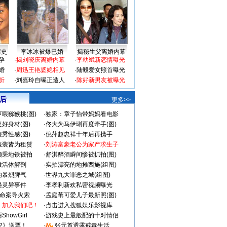
情史
李冰冰被爆已婚
揭秘生父离婚内幕
孕
·
揭刘晓庆离婚内幕
·
李幼斌新恋情曝光
婚
·
周迅王艳婆媳相见
·
陆毅爱女照首曝光
折
·
刘嘉玲自曝正造人
·
陈好新男友被曝光
 后
更多>>
喂猕猴桃(图)
·
独家：章子怡带妈妈看电影
好身材(图)
·
佟大为马伊琍再度牵手(图)
秀性感(图)
·
倪萍赵忠祥十年后再携手
服装皆为租赁
·
刘涛富豪老公为家产求生子
颜乘地铁被拍
·
舒淇醉酒瞬间惨被抓拍(图)
做活体解剖
·
实拍漂亮的地摊西施(组图)
的暴烈脾气
·
世界九大罪恶之城(组图)
遇灵异事件
·
李孝利新欢私密视频曝光
成命案导火索
·
孟庭苇可爱儿子最新照(图)
：加入我们吧！
·
点击进入搜狐娱乐影视库
howGirl
·
游戏史上最般配的十对情侣
2》送票！
·
张元首透露戒毒生活