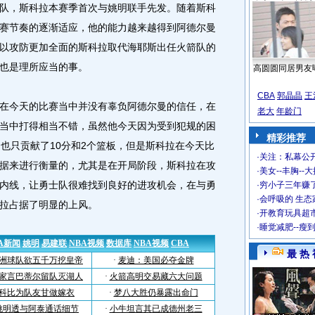
队，斯科拉本赛季首次与姚明联手先发。随着斯科
比赛节奏的逐渐适应，他的能力越来越得到阿德尔曼
以攻防更加全面的斯科拉取代海耶斯出任火箭队的
也是理所应当的事。
高圆圆同居男友
CBA
郭晶晶
王
今天的比赛当中并没有辜负阿德尔曼的信任，在
老大
年龄门
当中打得相当不错，虽然他今天因为受到犯规的困
精彩推荐
场也只贡献了10分和2个篮板，但是斯科拉在今天比
·
关注：私幕公
据来进行衡量的，尤其是在开局阶段，斯科拉在攻
·
美女--丰胸--
内线，让勇士队很难找到良好的进攻机会，在与勇
·
穷小子三年赚
·
会呼吸的 生态
拉占据了明显的上风。
·
开教育玩具超市
·
睡觉减肥--瘦
最 热 