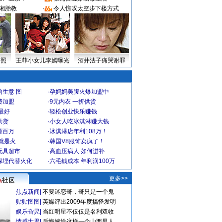
湘胎教
·
令人惊叹太空步下楼方式
密照
王菲小女儿李嫣曝光
酒井法子痛哭谢罪
生意 图
·
孕妈妈美腹火爆加盟中
费加盟
·
9元内衣 一折供货
最好
·
轻松创业快乐赚钱
供货
·
小女人吃冰淇淋赚大钱
赚百万
·
冰淇淋店年利108万！
就是火
·
韩国V8服饰卖疯了！
玩具超市
·
高血压病人 如何进补
深埋代替火化
·
六毛钱成本 年利润100万
更多>>
焦点新闻
|
不要迷恋哥，哥只是一个鬼
贴贴图图
|
英媒评出2009年度搞怪发明
娱乐旮旯
|
当红明星不仅仅是名利双收
情感世界
|
后悔嫁给这样一个山西男人