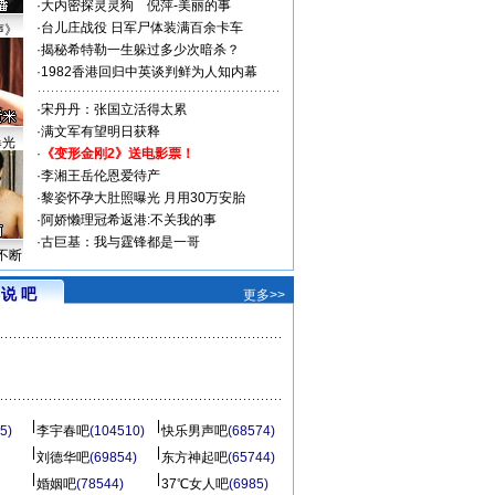
·
大内密探灵灵狗
倪萍-美丽的事
·
台儿庄战役 日军尸体装满百余卡车
声》
·
揭秘希特勒一生躲过多少次暗杀？
·
1982香港回归中英谈判鲜为人知内幕
·
宋丹丹：张国立活得太累
·
满文军有望明日获释
曝光
·
《变形金刚2》送电影票！
·
李湘王岳伦恩爱待产
·
黎姿怀孕大肚照曝光 月用30万安胎
·
阿娇懒理冠希返港:不关我的事
·
古巨基：我与霆锋都是一哥
不断
说 吧
更多>>
5)
李宇春吧
(104510)
快乐男声吧
(68574)
刘德华吧
(69854)
东方神起吧
(65744)
婚姻吧
(78544)
37℃女人吧
(6985)