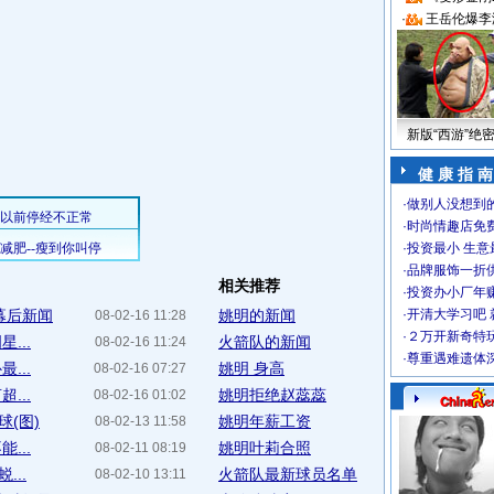
·
王岳伦爆李
新版“西游”绝
健 康 指 南
·
做别人没想到的
·
时尚情趣店免
·
投资最小 生意
·
品牌服饰一折
相关推荐
·
投资办小厂年
幕后新闻
姚明的新闻
·
开清大学习吧 
08-02-16 11:28
·
２万开新奇特
...
火箭队的新闻
08-02-16 11:24
·
尊重遇难遗体
...
姚明 身高
08-02-16 07:27
...
姚明拒绝赵蕊蕊
08-02-16 01:02
(图)
姚明年薪工资
08-02-13 11:58
...
姚明叶莉合照
08-02-11 08:19
...
火箭队最新球员名单
08-02-10 13:11