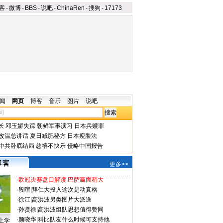
客
-
微博
-
BBS
-
说吧
-
ChinaRen
-
搜狗
-
17173
闻
网页
博客
音乐
图片
说吧
长
邓玉娇失踪
朝鲜军事演习
日本兵赎罪
改温总讲话
夏日减肥秘方
日本瘦脸法
中共卧底结局
慈禧不快乐
侵略中国报告
更多>>
·
欧冠决赛盘口解读 巴萨赢面稍大
·
段暄
|
拜仁大投入这次是动真格
·
徐江
|
高洪波另类图片大派送
·
孙贤禄
|
高洪波组队思想值得赞同
·
颜晓华
|
科比队友什么时候可支持他
上学