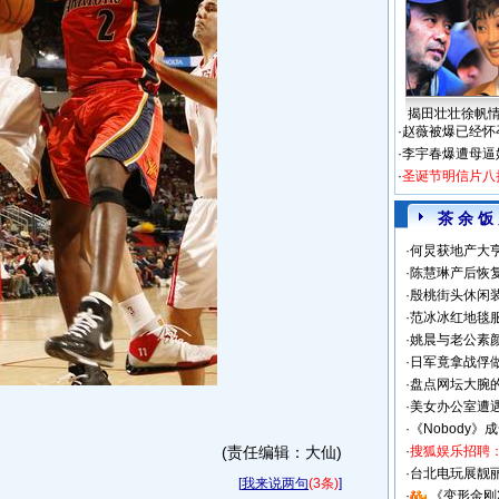
揭田壮壮徐帆
·
赵薇被爆已经怀
·
李宇春爆遭母逼
·
圣诞节明信片八
茶 余 饭
·
何炅获地产大亨
·
陈慧琳产后恢复
·
殷桃街头休闲装
·
范冰冰红地毯
·
姚晨与老公素
·
日军竟拿战俘
·
盘点网坛大腕
·
美女办公室遭
·
《Nobody》
(责任编辑：大仙)
·
搜狐娱乐招聘
·
台北电玩展靓丽S
[
我来说两句
(3条)
]
·
《变形金刚