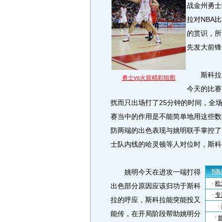
战金州勇士
拉对NBA
的赏识，所
先发大前锋
斯科拉在
勇士vs火箭精彩组图
今天的比赛
扰而只出场打了25分钟的时间，全
赛当中的作用是不能简单地用这些数
防两端的出色表现与姚明联手掌控了
士队内线的哈灵顿等人对位时，斯科
姚明今天在进攻一端打得
出色部分原因应该归功于斯科
拉的呼应，斯科拉能突能投又
能传，在开局阶段帮助姚明分