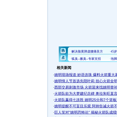
相关新闻
·
姚明现场报道:妙语连珠 爆料火箭重大
·
姚明情人节首选先陪叶莉 担心火箭全明星
·
西部交易刺激市场 火箭迎来找姚明替补最
·
火箭队欲为大梦建纪念碑 奥拉朱旺直言超
·
火箭队赢得七连胜 姚明25分和7个篮板球
·
姚明提醒不可盲目乐观 阿帅告诫火箭不能
·
巨人笑对"姚明恐怖论" 揭秘火箭队成绩蜕