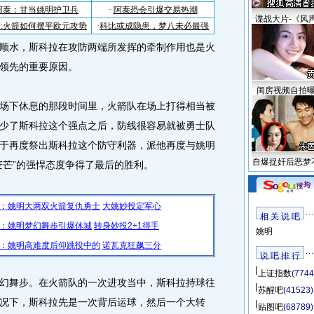
谍战大片-《风
顺水，斯科拉在攻防两端所发挥的牵制作用也是火
领先的重要原因。
闺房视频自拍
下休息的那段时间里，火箭队在场上打得相当被
少了斯科拉这个强点之后，防线很容易就被勇士队
于再度祭出斯科拉这个防守利器，派他再度与姚明
自爆捉奸后恶梦
麦芒”的强悍态度争得了最后的胜利。
：姚明大两双火箭复仇勇士
大姚妙投定军心
相 关 说 吧
：姚明梦幻舞步引爆休城
转身妙投2+1得手
姚明
：姚明高难度后仰跳投中的
诺瓦克狂飙三分
说 吧 排 行
上证指数
(7744
幻舞步。在火箭队的一次进攻当中，斯科拉持球往
苏醒吧
(41523)
况下，斯科拉先是一次背后运球，然后一个大转
贴图吧
(68789)