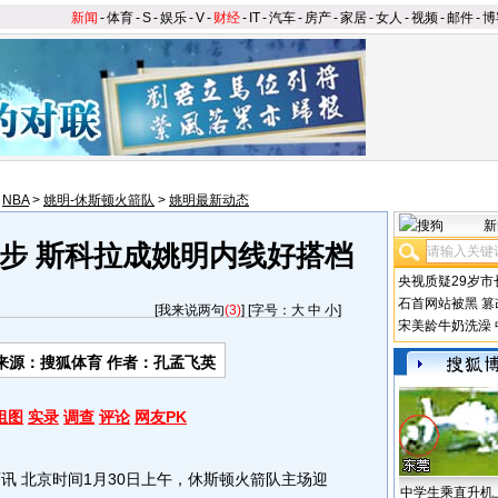
新闻
-
体育
-
S
-
娱乐
-
V
-
财经
-
IT
-
汽车
-
房产
-
家居
-
女人
-
视频
-
邮件
-
博
>
NBA
>
姚明-休斯顿火箭队
>
姚明最新动态
新
步 斯科拉成姚明内线好搭档
央视质疑29岁市
石首网站被黑
篡
[
我来说两句
(3)
] [字号：
大
中
小
]
宋美龄牛奶洗澡
来源：搜狐体育 作者：孔孟飞英
组图
实录
调查
评论
网友PK
 北京时间1月30日上午，休斯顿火箭队主场迎
中学生乘直升机