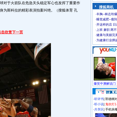
球对于火箭队在危急关头稳定军心也发挥了重要作
搜狐商机
身为斯科拉的精彩表演拍案叫绝。（搜狐体育 孔
·
丰胸--林志玲
·
睡觉减肥--瘦到
·
开这样的店 日进
·
上班 兼职 两
点击欣赏下一页
·
健康与美丽完
·
为健康行业撑
·
听评书
|
郭德纲
·
听小说
|
鬼吹灯1
·
共享区
|
手机病