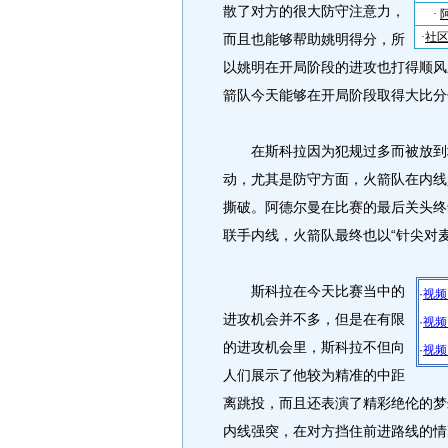
散了对方的很大防守注意力，
而且也能够帮助姚明得分，所
以姚明在开局阶段的进攻也打得顺风
箭队今天能够在开局阶段取得大比分
在斯科拉因为犯规过多而被放到场
动，尤其是防守方面，火箭队在内线
撕破。阿德尔曼在比赛的最后关头终
联手内线，火箭队最终也以“针尖对
斯科拉在今天比赛当中的
·
视频
进攻机会并不多，但是在有限
·
视频
的进攻机会里，斯科拉不但向
·
视频
人们展示了他较为精准的中距
离跳投，而且还表演了精彩绝伦的梦
内线强突，在对方挡住前进路线的情