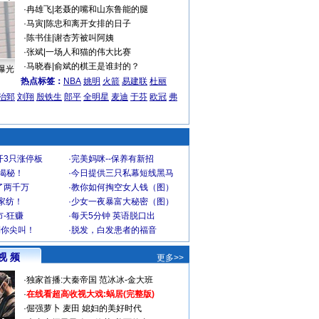
·
冉雄飞
|
老聂的嘴和山东鲁能的腿
·
马寅
|
陈忠和离开女排的日子
·
陈书佳
|
谢杏芳被叫阿姨
·
张斌
|
一场人和猫的伟大比赛
·
马晓春
|
俞斌的棋王是谁封的？
曝光
热点标签：
NBA
姚明
火箭
易建联
杜丽
治郅
刘翔
殷铁生
郎平
全明星
麦迪
于芬
欧冠
弗
开3只涨停板
·
完美妈咪--保养有新招
大揭秘！
·
今日提供三只私幕短线黑马
了两千万
·
教你如何掏空女人钱（图）
家纺！
·
少女一夜暴富大秘密（图）
-狂赚
·
每天5分钟 英语脱口出
到你尖叫！
·
脱发，白发患者的福音
视 频
更多>>
·
独家首播:大秦帝国
范冰冰-金大班
·
在线看超高收视大戏:
蜗居(完整版)
·
倔强萝卜
麦田
媳妇的美好时代