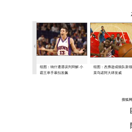
组图：纳什遭遇误判辩解 小
组图：杰弗逊成狼队新
霸王单手暴扣发飙
菜鸟诺阿大肆发威