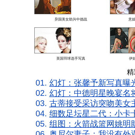
异国美女助兴中德战
意
英国羽球选手写真
伊
精
01.
幻灯：张馨予新写真曝
02.
幻灯：中德明星晚宴名
03.
古蒂接受采访突吻美女主
04.
细数足坛星二代：小卡卡
05.
组图：火箭战篮网姚明
06.
奥尼尔妻子：我没有外遇