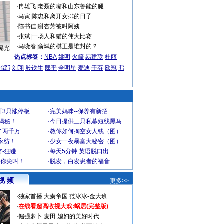
·
冉雄飞
|
老聂的嘴和山东鲁能的腿
·
马寅
|
陈忠和离开女排的日子
·
陈书佳
|
谢杏芳被叫阿姨
·
张斌
|
一场人和猫的伟大比赛
·
马晓春
|
俞斌的棋王是谁封的？
曝光
热点标签：
NBA
姚明
火箭
易建联
杜丽
治郅
刘翔
殷铁生
郎平
全明星
麦迪
于芬
欧冠
弗
开3只涨停板
·
完美妈咪--保养有新招
大揭秘！
·
今日提供三只私幕短线黑马
了两千万
·
教你如何掏空女人钱（图）
家纺！
·
少女一夜暴富大秘密（图）
-狂赚
·
每天5分钟 英语脱口出
到你尖叫！
·
脱发，白发患者的福音
视 频
更多>>
·
独家首播:大秦帝国
范冰冰-金大班
·
在线看超高收视大戏:
蜗居(完整版)
·
倔强萝卜
麦田
媳妇的美好时代