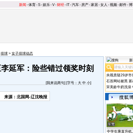
新闻
-
体育
-
S
-
娱乐
-
V
-
财经
-
IT
-
汽车
-
房产
-
家居
-
女人
-
视频
-
邮件
-
博
>
排球
>
女子排球动态
新
臣李延军：险些错过领奖时刻
央视质疑29岁市
石首网站被黑
篡
[
我来说两句
] [字号：
大
中
小
]
宋美龄牛奶洗澡
来源：北国网-辽沈晚报
中学生乘直升机