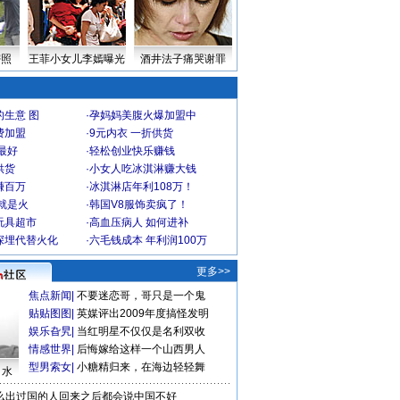
密照
王菲小女儿李嫣曝光
酒井法子痛哭谢罪
生意 图
·
孕妈妈美腹火爆加盟中
费加盟
·
9元内衣 一折供货
最好
·
轻松创业快乐赚钱
供货
·
小女人吃冰淇淋赚大钱
赚百万
·
冰淇淋店年利108万！
就是火
·
韩国V8服饰卖疯了！
玩具超市
·
高血压病人 如何进补
深埋代替火化
·
六毛钱成本 年利润100万
更多>>
焦点新闻
|
不要迷恋哥，哥只是一个鬼
贴贴图图
|
英媒评出2009年度搞怪发明
娱乐旮旯
|
当红明星不仅仅是名利双收
情感世界
|
后悔嫁给这样一个山西男人
型男索女
|
小糖精归来，在海边轻轻舞
口水
么出过国的人回来之后都会说中国不好