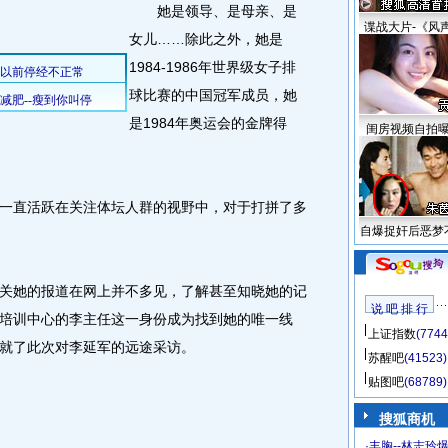
她是领导、是母亲、是
谍战大片-《风
女儿……除此之外，她是
1984-1986年世界级女子排
球比赛的中国冠军成员，她
是1984年奥运会的金牌得
闺房视频自拍
直活跃在关注体坛人群的视野中，对于打拼了多
自爆捉奸后恶梦
她的报道在网上并不多见，了解甚至知晓她的记
说 吧 排 行
培训中心的李主任这一身份成为找到她的唯一线
上证指数
(7744
就了此次对李延军的远途采访。
苏醒吧
(41523)
贴图吧
(68789)
搜狐商机
·
丰胸--林志玲