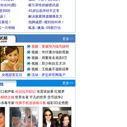
你尖叫(图)
·
吸引异性的秘密武器
3000
·
45岁以前停经不正常
不误！
·
解决脸黄脾虚腰痛良方
美展现！
·
泡脚减肥--瘦到你叫停！
起一片明镜
·
狐臭--腋臭--09新疗法
更多>>
对口相声集
杜拉拉升职记
张震讲故事
红楼梦
-精绝古城
世界名著
平凡的世界
货币战争2
毒杀毒专家
经典手机游游格斗集
福彩3D走势图