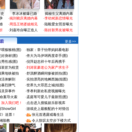
情史
李冰冰被爆已婚
揭秘生父离婚内幕
孕
·
揭刘晓庆离婚内幕
·
李幼斌新恋情曝光
婚
·
周迅王艳婆媳相见
·
陆毅爱女照首曝光
折
·
刘嘉玲自曝正造人
·
陈好新男友被曝光
 后
更多>>
喂猕猴桃(图)
·
独家：章子怡带妈妈看电影
好身材(图)
·
佟大为马伊琍再度牵手(图)
秀性感(图)
·
倪萍赵忠祥十年后再携手
服装皆为租赁
·
刘涛富豪老公为家产求生子
颜乘地铁被拍
·
舒淇醉酒瞬间惨被抓拍(图)
做活体解剖
·
实拍漂亮的地摊西施(组图)
的暴烈脾气
·
世界九大罪恶之城(组图)
遇灵异事件
·
李孝利新欢私密视频曝光
成命案导火索
·
孟庭苇可爱儿子最新照(图)
：加入我们吧！
·
点击进入搜狐娱乐影视库
howGirl
·
游戏史上最般配的十对情侣
2》送票！
·
张元首透露戒毒生活
湘胎教
·
令人惊叹太空步下楼方式