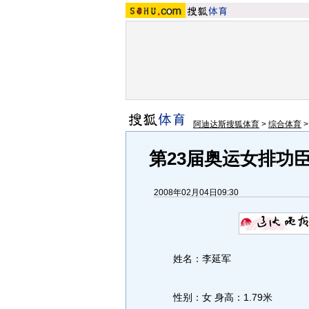
阿迪达斯搜狐体育
>
综合体育
第23届奥运女排功
2008年02月04日09:30
姓名：李延军
性别：女 身高：1.79米