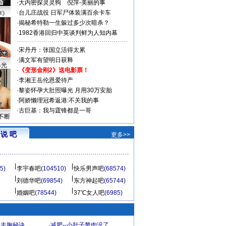
·
大内密探灵灵狗
倪萍-美丽的事
·
台儿庄战役 日军尸体装满百余卡车
声》
·
揭秘希特勒一生躲过多少次暗杀？
·
1982香港回归中英谈判鲜为人知内幕
·
宋丹丹：张国立活得太累
·
满文军有望明日获释
曝光
·
《变形金刚2》送电影票！
·
李湘王岳伦恩爱待产
·
黎姿怀孕大肚照曝光 月用30万安胎
·
阿娇懒理冠希返港:不关我的事
·
古巨基：我与霆锋都是一哥
不断
说 吧
更多>>
5)
李宇春吧
(104510)
快乐男声吧
(68574)
刘德华吧
(69854)
东方神起吧
(65744)
婚姻吧
(78544)
37℃女人吧
(6985)
爆丰胸秘诀
·
减肥--小肚子赘肉没了