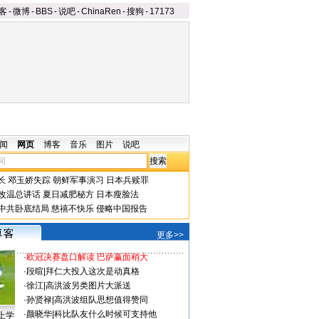
客
-
微博
-
BBS
-
说吧
-
ChinaRen
-
搜狗
-
17173
闻
网页
博客
音乐
图片
说吧
长
邓玉娇失踪
朝鲜军事演习
日本兵赎罪
改温总讲话
夏日减肥秘方
日本瘦脸法
中共卧底结局
慈禧不快乐
侵略中国报告
更多>>
·
欧冠决赛盘口解读 巴萨赢面稍大
·
段暄
|
拜仁大投入这次是动真格
·
徐江
|
高洪波另类图片大派送
·
孙贤禄
|
高洪波组队思想值得赞同
·
颜晓华
|
科比队友什么时候可支持他
上学