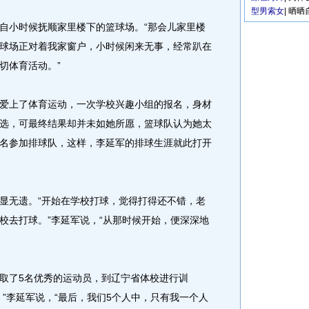
型男索女
|
晒晒
小时候抚顺家里楼下的篮球场。“那会儿家里楼
球场正对着我家窗户，小时候闲来无事，经常趴在
切体育活动。”
上了体育运动，一次学校兴趣小组的报名，身材
选，可最终结果却并未如她所愿，篮球队认为她太
名参加排球队，这样，李延军的排球生涯就此打开
无遗。“开始在学校打球，觉得打得还不错，老
校去打球。”李延军说，“从那时候开始，便深深地
了5名优秀的运动员，到辽宁省体校进行训
”李延军说，“最后，我们5个人中，只有我一个人