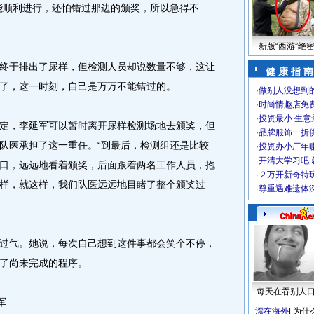
能顺利进行，还怕错过那边的颁奖，所以急得不
新版“西游”绝
于排出了尿样，但检测人员却说数量不够，这让
健 康 指 南
了，这一时刻，自己是万万不能错过的。
·
做别人没想到的
·
时尚情趣店免
·
投资最小 生意
，李延军可以暂时离开尿样检测场地去颁奖，但
·
品牌服饰一折
队医承担了这一重任。“到最后，检测组还是比较
·
投资办小厂年
·
开清大学习吧 
口，远远地看着颁奖，后面跟着两名工作人员，抱
·
２万开新奇特
样，就这样，我们队医远远地目睹了整个颁奖过
·
尊重遇难遗体
气。她说，每次自己想到这件事都会笑个不停，
了尚未完成的程序。
每天在吞别人
军
漂在海外
|
为什