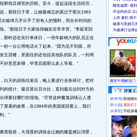
辉煌且艰苦的历程。至今，提起这段生活经历，
·
睡觉减肥--瘦到
说，那段日子里，让她最难忘的莫过于那次1983
·
开这样的店 日进
·
上班 兼职 两
，那次输球几乎出乎了所有人的预料，而在长时间的
·
健康与美丽完
练。“那段日子大家练得确实非常辛苦。”李延军回
·
为健康行业撑
，那时还在实行单休日，一些年龄稍大的队员正在
一的一台公用电话火了起来。“因为见不到面，所
舍五层楼，里面住的还包括其他队的队员，一到周
不好意思多聊，毕竟后面那么多人等着。”
白天的训练结束后，晚上要进行业务研讨，把对
列的统计、最后算出百分比，直到最后达到对方的
出球要往哪打的境地。“尽管这种魔鬼训练让人透
·
听评书
|
郭德纲
·
听小说
|
鬼吹灯1
了显著的效果，在1984年的美国巡回赛上，我们
·
共享区
|
手机病
利。”
质较差，大强度的训练会让她的膝盖难以消受，