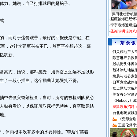
体力。她说，自己打排球用的是脑子。
揭田壮壮徐帆
·
赵薇被爆已经怀
式
·
李宇春爆遭母逼
·
圣诞节明信片八
，而对于这份艰苦，最好的回报便是夺冠。在
茶 余 饭
夺冠军，这让李延军兴奋不已，然而至今想起这一幕
·
何炅获地产大亨
忆犹新。
·
陈慧琳产后恢复
·
殷桃街头休闲装
·
范冰冰红地毯
高亢，她说，那种感受，用兴奋是远远不足以形
·
姚晨与老公素
生了一段小插曲，这个插曲让她哭笑不得。
·
日军竟拿战俘
·
盘点网坛大腕
·
美女办公室遭
中去做兴奋剂检查，当时，所有的被检测队员必
·
《Nobody》
人贴身看护，以保证所取尿样无替换，直至取尿结
·
搜狐娱乐招聘
·
台北电玩展靓丽S
地。
·
《变形金刚
·
王岳伦爆李
，体内根本没有多余的水要排除。”李延军笑着