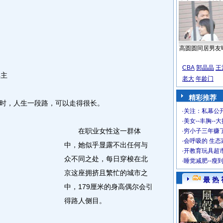
高圆圆同居男友
CBA
郭晶晶
王
主
老大
年龄门
精彩推荐
，人生一段路，可以走得很长。
·
关注：私幕公
·
美女--丰胸--
在职业女性这一群体
·
穷小子三年赚
·
会呼吸的 生态
中，她似乎显露不出任何与
·
开教育玩具超市
众不同之处，每日穿梭在北
·
睡觉减肥--瘦
京这座拥挤且繁忙的城市之
最 热 
中，179厘米的身高偶尔会引
得路人侧目。