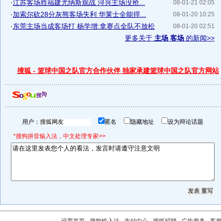
·
江苏客场胜福建尤纳斯观战 浔兴主场没抢...
08-01-21 02:05
·
加索尔砍28分灰熊客场失利 华莱士全能捍...
08-01-20 10:25
·
东莞主场当成客场打 杨学增:拿赛点全队不放松
08-01-20 02:51
更多关于
主场 客场
的新闻>>
搜狐 - 篮球中国之队官方合作伙伴 独家承建篮球中国之队官方网站
用户：
匿名
隐藏地址
设为辩论话题
*搜狗拼音输入法，中文处理专家>>