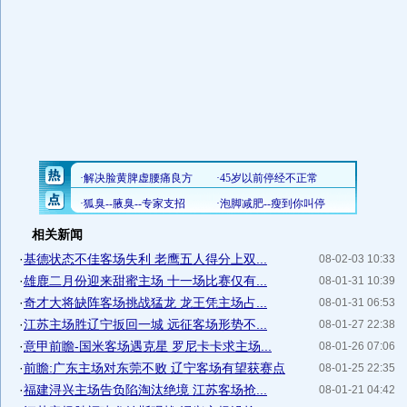
相关新闻
·
基德状态不佳客场失利 老鹰五人得分上双...
08-02-03 10:33
·
雄鹿二月份迎来甜蜜主场 十一场比赛仅有...
08-01-31 10:39
·
奇才大将缺阵客场挑战猛龙 龙王凭主场占...
08-01-31 06:53
·
江苏主场胜辽宁扳回一城 远征客场形势不...
08-01-27 22:38
·
意甲前瞻-国米客场遇克星 罗尼卡卡求主场...
08-01-26 07:06
·
前瞻:广东主场对东莞不败 辽宁客场有望获赛点
08-01-25 22:35
·
福建浔兴主场告负陷淘汰绝境 江苏客场抢...
08-01-21 04:42