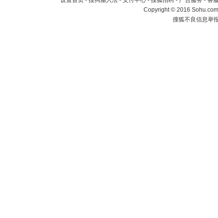
设置首页
-
搜狗输入法
-
支付中心
-
搜狐招聘
-
广告服务
-
客
Copyright
©
2016 Sohu.com 
搜狐不良信息举