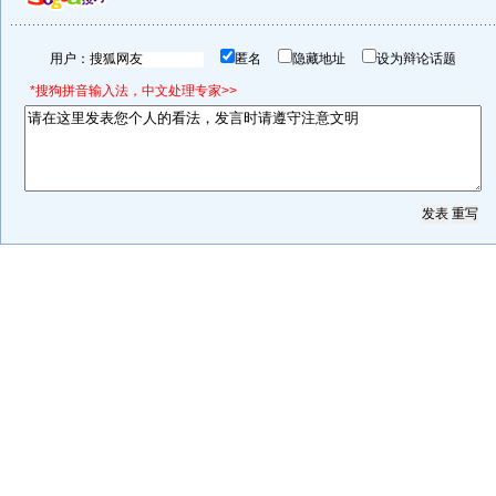
用户：
匿名
隐藏地址
设为辩论话题
*搜狗拼音输入法，中文处理专家>>