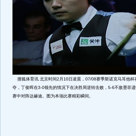
搜狐体育讯 北京时间2月10日凌晨，07/08赛季斯诺克马耳他
夺，丁俊晖在3-0领先的情况下在决胜局逆转击败，5-6不敌墨菲
赛中对阵达赫迪。图为本场比赛精彩瞬间。