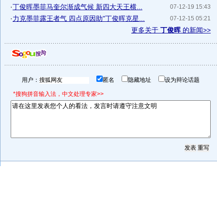
·
丁俊晖墨菲马奎尔渐成气候 新四大天王横...
07-12-19 15:43
·
力克墨菲露王者气 四点原因助"丁俊晖克星...
07-12-15 05:21
更多关于
丁俊晖
的新闻>>
用户：
匿名
隐藏地址
设为辩论话题
*搜狗拼音输入法，中文处理专家>>