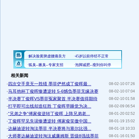
相关新闻
·
四次交手竟无一胜绩 墨菲俨然成丁俊晖最...
08-02-10 07:26
·
马耳他杯丁俊晖惨遭逆转 5-6憾负墨菲无缘决赛
08-02-10 07:04
·
半决赛丁俊晖VS墨菲冤家聚首 半决赛值得期待
08-02-10 01:58
·
打平即可出线却造狂胜 丁俊晖早睡觉为决...
08-02-09 06:54
·
"兄弟之争"傅家俊逆转丁俊晖 上阵兄弟老...
08-01-20 02:52
·
丁俊晖罕见失误惨遭逆转 傅家俊笑傲中国...
08-01-19 15:02
·
达赫迪逆转淘汰墨菲 半决赛将与塞尔比强...
08-01-18 10:33
·
大师赛达赫迪逆转淘汰威廉姆斯 晋级8强战墨菲
08-01-16 01:50