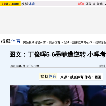
新闻
-
体育
-
S
-
娱乐
-
阿迪达斯搜狐体育
>
综合体育
>
台球
>
斯诺克马耳他杯
>
精彩图
图文：丁俊晖5-6墨菲遭逆转 小晖
2008年02月10日07:39
[
我来
来源：搜狐体育 作者：圆圆