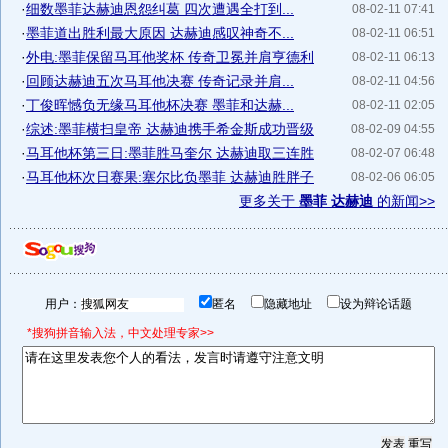
·
细数墨菲达赫迪恩怨纠葛 四次遭遇全打到...
08-02-11 07:41
·
墨菲道出胜利最大原因 达赫迪感叹神奇不...
08-02-11 06:51
·
外电:墨菲保留马耳他奖杯 传奇卫冕并肩亨德利
08-02-11 06:13
·
回顾达赫迪五次马耳他决赛 传奇记录并肩...
08-02-11 04:56
·
丁俊晖憾负无缘马耳他杯决赛 墨菲和达赫...
08-02-11 02:05
·
综述:墨菲横扫皇帝 达赫迪携手希金斯成功晋级
08-02-09 04:55
·
马耳他杯第三日:墨菲胜马奎尔 达赫迪取三连胜
08-02-07 06:48
·
马耳他杯次日赛果:塞尔比负墨菲 达赫迪胜胖子
08-02-06 06:05
更多关于
墨菲 达赫迪
的新闻>>
用户：
匿名
隐藏地址
设为辩论话题
*搜狗拼音输入法，中文处理专家>>