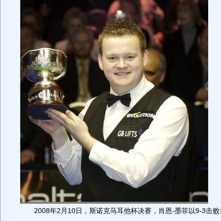
2008年2月10日，斯诺克马耳他杯决赛，肖恩-墨菲以9-3击败