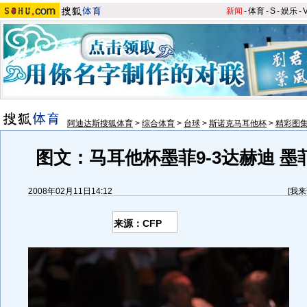
新闻
-
体育
-
S
-
娱乐
-
阿迪达斯搜狐体育
>
综合体育
>
台球
>
斯诺克马耳他杯
>
精彩图
图文：马耳他杯墨菲9-3达赫迪 墨
2008年02月11日14:12
[
我来
来源：CFP