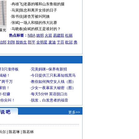
·
冉雄飞
|
老聂的嘴和山东鲁能的腿
·
马寅
|
陈忠和离开女排的日子
·
陈书佳
|
谢杏芳被叫阿姨
·
张斌
|
一场人和猫的伟大比赛
·
马晓春
|
俞斌的棋王是谁封的？
曝光
热点标签：
NBA
姚明
火箭
易建联
杜丽
治郅
刘翔
殷铁生
郎平
全明星
麦迪
于芬
欧冠
弗
开3只涨停板
·
完美妈咪--保养有新招
大揭秘！
·
今日提供三只私幕短线黑马
了两千万
·
教你如何掏空女人钱（图）
家纺！
·
少女一夜暴富大秘密（图）
-狂赚
·
每天5分钟 英语脱口出
到你尖叫！
·
脱发，白发患者的福音
说 吧
更多>>
科尔
|
陈若琳
|
陈若林