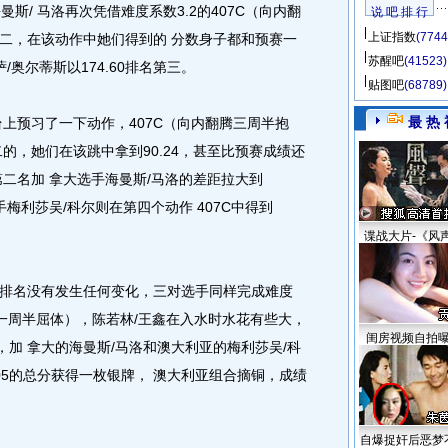
曼斯/ 马洛再次凭借难度系数3.2的407C（向内翻
说 吧 排 行
上证指数
(7744
二，在该动作中她们得到的 分数身子都和预赛一
苏醒吧
(41523)
/奥尔蒂斯以174.60排名第三。
贴图吧
(68789)
最 热 
预习了一下动作，407C（向内翻腾三周半抱
的，她们在该跳中拿到90.24，甚至比预赛成绩还
和第二名加 拿大选手海曼斯/马洛的差距拉大到
手梅利莎吴/科尔则在第四个动作 407C中得到
。
谍战大片-《风
名没有发生任何变化，三对选手同样完成难度
转体一周半屈体），陈若林/王鑫在入水时水花有些大，
闺房视频自拍
问鼎，加 拿大的海曼斯/马洛和澳大利亚的梅利莎吴/科
0.05的总分获得一枚银牌， 澳大利亚组合摘铜，成绩
自爆捉奸后恶梦