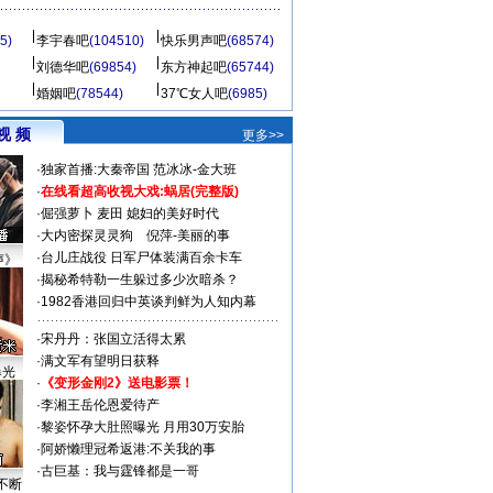
5)
李宇春吧
(104510)
快乐男声吧
(68574)
刘德华吧
(69854)
东方神起吧
(65744)
婚姻吧
(78544)
37℃女人吧
(6985)
视 频
更多>>
·
独家首播:大秦帝国
范冰冰-金大班
·
在线看超高收视大戏:
蜗居(完整版)
·
倔强萝卜
麦田
媳妇的美好时代
·
大内密探灵灵狗
倪萍-美丽的事
·
台儿庄战役 日军尸体装满百余卡车
声》
·
揭秘希特勒一生躲过多少次暗杀？
·
1982香港回归中英谈判鲜为人知内幕
·
宋丹丹：张国立活得太累
·
满文军有望明日获释
曝光
·
《变形金刚2》送电影票！
·
李湘王岳伦恩爱待产
·
黎姿怀孕大肚照曝光 月用30万安胎
·
阿娇懒理冠希返港:不关我的事
·
古巨基：我与霆锋都是一哥
不断