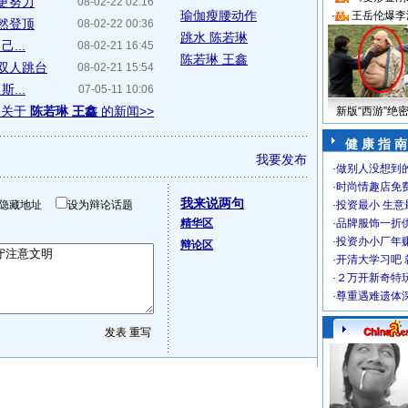
需更努力
08-02-22 02:16
瑜伽瘦腰动作
·
王岳伦爆李
傲然登顶
08-02-22 00:36
跳水 陈若琳
...
08-02-21 16:45
陈若琳 王鑫
双人跳台
08-02-21 15:54
...
07-05-11 10:06
多关于
陈若琳 王鑫
的新闻>>
新版“西游”绝
健 康 指 南
我要发布
·
做别人没想到的
·
时尚情趣店免
我来说两句
隐藏地址
设为辩论话题
·
投资最小 生意
精华区
·
品牌服饰一折
·
投资办小厂年
辩论区
·
开清大学习吧 
·
２万开新奇特
·
尊重遇难遗体