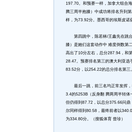
197.70。和预赛一样，加拿大组合海
腾三周半抱膝）中成功将排名升到第
样，为73.92分。墨西哥的埃斯皮诺萨
第四跳中，陈若林/王鑫先在跳台上
膝）是她们这套动作中 难度倒数第二
高出了10分左右，总分287.94，
28.47。预赛排名第三的澳大利亚选
83.52分，以254.22的总分排名第三
最后一跳，前三名均正常发挥，排
3.4的5253B（反身翻 腾两周半
但仍得到87.72，以总分375.66
尔同样得到80.58，最终前者以34
为334.80分。（搜狐体育 曾珍）