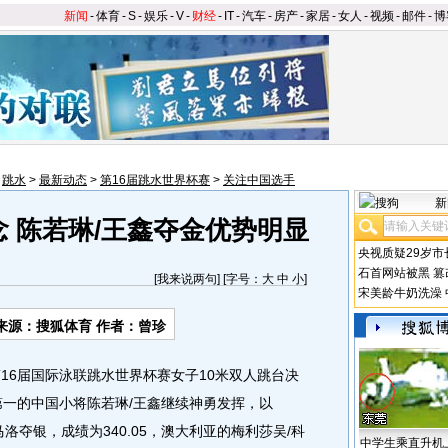
新闻
-
体育
-
S
-
娱乐
-
V
-
财经
-
IT
-
汽车
-
房产
-
家居
-
女人
-
视频
-
邮件
-
博
>
跳水
>
最新动态
>
第16届跳水世界杯赛
>
关注中国选手
新
 陈若琳/王鑫夺金优势明显
央视质疑29岁市
石首网站被黑
篡
[
我来说两句
] [字号：
大
中
小
]
宋美龄牛奶洗澡
来源：搜狐体育 作者：曾珍
16届国际泳联跳水世界杯赛女子10米双人跳台决
第一的中国小将陈若琳/王鑫继续神勇发挥，以
马洛夺银，成绩为340.05，澳大利亚的梅利莎吴/科
中学生乘直升机