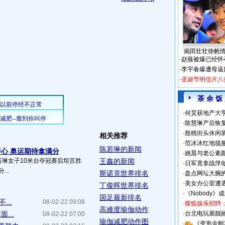
揭田壮壮徐帆
·
赵薇被爆已经怀
·
李宇春爆遭母逼
·
圣诞节明信片八
茶 余 饭
·
何炅获地产大亨
·
陈慧琳产后恢复
·
殷桃街头休闲装
相关推荐
·
范冰冰红地毯
陈若琳的新闻
心 奥运期待拿满分
·
姚晨与老公素
若琳女子10米台夺冠赛后坦言胜
王鑫的新闻
·
日军竟拿战俘
..
斯诺克世界排名
·
盘点网坛大腕
·
美女办公室遭
丁俊晖世界排名
·
《Nobody》
国足最新排名
...
08-02-22 09:08
·
搜狐娱乐招聘
高难度瑜伽动作
...
·
台北电玩展靓丽S
08-02-22 07:00
瑜伽减肥动作图
·
《变形金刚