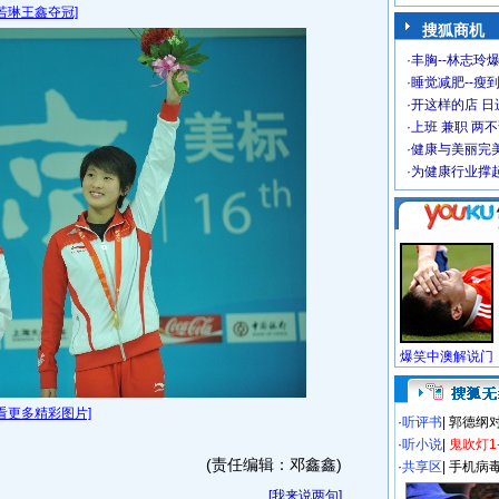
若琳王鑫夺冠]
搜狐商机
·
丰胸--林志玲
·
睡觉减肥--瘦到
·
开这样的店 日进
·
上班 兼职 两
·
健康与美丽完
·
为健康行业撑
看更多精彩图片]
·
听评书
|
郭德纲
·
听小说
|
鬼吹灯1
(责任编辑：邓鑫鑫)
·
共享区
|
手机病
[
我来说两句
]