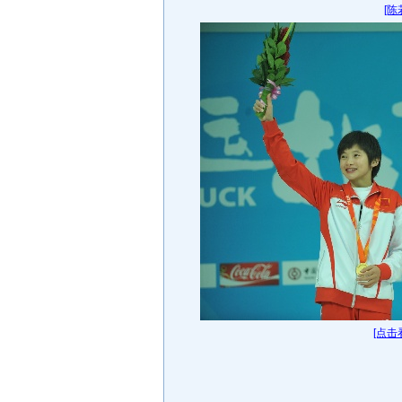
[陈
[点击