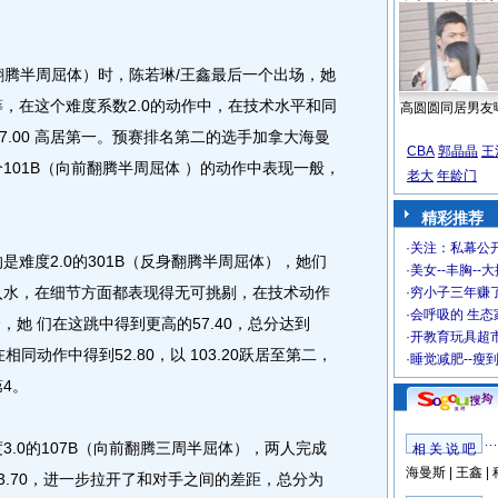
腾半周屈体）时，陈若琳/王鑫最后一个出场，她
，在这个难度系数2.0的动作中，在技术水平和同
高圆圆同居男友
7.00 高居第一。预赛排名第二的选手加拿大海曼
CBA
郭晶晶
王
101B（向前翻腾半周屈体 ）的动作中表现一般，
老大
年龄门
精彩推荐
·
关注：私幕公
难度2.0的301B（反身翻腾半周屈体），她们
·
美女--丰胸--
入水，在细节方面都表现得无可挑剔，在技术动作
·
穷小子三年赚
·
会呼吸的 生态
，她 们在这跳中得到更高的57.40，总分达到
·
开教育玩具超市
相同动作中得到52.80，以 103.20跃居至第二，
·
睡觉减肥--瘦
4。
.0的107B（向前翻腾三周半屈体），两人完成
相 关 说 吧
海曼斯
|
王鑫
|
3.70，进一步拉开了和对手之间的差距，总分为