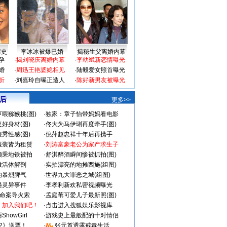
情史
李冰冰被爆已婚
揭秘生父离婚内幕
孕
·
揭刘晓庆离婚内幕
·
李幼斌新恋情曝光
婚
·
周迅王艳婆媳相见
·
陆毅爱女照首曝光
折
·
刘嘉玲自曝正造人
·
陈好新男友被曝光
 后
更多>>
喂猕猴桃(图)
·
独家：章子怡带妈妈看电影
好身材(图)
·
佟大为马伊琍再度牵手(图)
秀性感(图)
·
倪萍赵忠祥十年后再携手
服装皆为租赁
·
刘涛富豪老公为家产求生子
颜乘地铁被拍
·
舒淇醉酒瞬间惨被抓拍(图)
做活体解剖
·
实拍漂亮的地摊西施(组图)
的暴烈脾气
·
世界九大罪恶之城(组图)
遇灵异事件
·
李孝利新欢私密视频曝光
成命案导火索
·
孟庭苇可爱儿子最新照(图)
：加入我们吧！
·
点击进入搜狐娱乐影视库
howGirl
·
游戏史上最般配的十对情侣
2》送票！
·
张元首透露戒毒生活