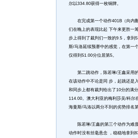
尔以334.80获得一枚铜牌。
在完成第一个动作401B（向内翻
们在晚上的表现比起 下午来更胜一筹
步上得到了裁判们一致的9.5，拿到5
斯/马洛延续预赛中的感觉，在第一个
仅得到51.00分位居第5。
第二跳动作，陈若琳/王鑫采用的是
在该动作中不论是同 步，起跳还是
和同步上都有裁判给出了10分的满分
114.00。澳大利亚的梅利莎吴/科尔在
海曼斯/马洛以两分不到的劣势排名第
陈若琳/王鑫的第三个动作为难度3
动作时没有丝毫悬念 ，稳稳地拿到8