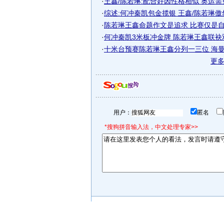
·
王鑫/陈若琳:配合好因性格相似 奥运
·
综述:何冲秦凯包金揽银 王鑫/陈若琳
·
陈若琳王鑫命题作文是追求 比赛仅是自己
·
何冲秦凯3米板冲金牌 陈若琳王鑫联袂
·
十米台预赛陈若琳王鑫分列一三位 海曼斯
更
用户：
匿名
*搜狗拼音输入法，中文处理专家>>