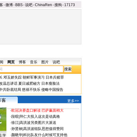
客
-
微博
-
BBS
-
说吧
-
ChinaRen
-
搜狗
-
17173
闻
网页
博客
音乐
图片
说吧
长
邓玉娇失踪
朝鲜军事演习
日本兵赎罪
改温总讲话
夏日减肥秘方
日本瘦脸法
中共卧底结局
慈禧不快乐
侵略中国报告
更多>>
·
欧冠决赛盘口解读 巴萨赢面稍大
·
段暄
|
拜仁大投入这次是动真格
·
徐江
|
高洪波另类图片大派送
·
孙贤禄
|
高洪波组队思想值得赞同
·
颜晓华
|
科比队友什么时候可支持他
上学