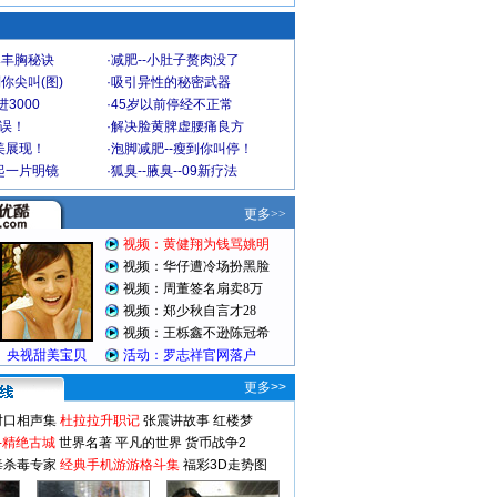
爆丰胸秘诀
·
减肥--小肚子赘肉没了
你尖叫(图)
·
吸引异性的秘密武器
3000
·
45岁以前停经不正常
不误！
·
解决脸黄脾虚腰痛良方
美展现！
·
泡脚减肥--瘦到你叫停！
起一片明镜
·
狐臭--腋臭--09新疗法
更多>>
对口相声集
杜拉拉升职记
张震讲故事
红楼梦
-精绝古城
世界名著
平凡的世界
货币战争2
毒杀毒专家
经典手机游游格斗集
福彩3D走势图