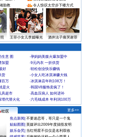
湘胎教
·
令人惊叹太空步下楼方式
密照
王菲小女儿李嫣曝光
酒井法子痛哭谢罪
生意 图
·
孕妈妈美腹火爆加盟中
费加盟
·
9元内衣 一折供货
最好
·
轻松创业快乐赚钱
供货
·
小女人吃冰淇淋赚大钱
赚百万
·
冰淇淋店年利108万！
就是火
·
韩国V8服饰卖疯了！
玩具超市
·
高血压病人 如何进补
深埋代替火化
·
六毛钱成本 年利润100万
更多>>
焦点新闻
|
不要迷恋哥，哥只是一个鬼
贴贴图图
|
英媒评出2009年度搞怪发明
娱乐旮旯
|
当红明星不仅仅是名利双收
情感世界
|
后悔嫁给这样一个山西男人