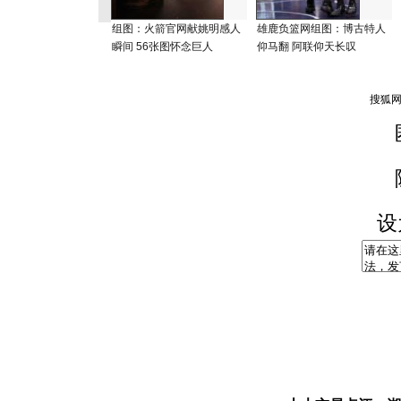
组图：火箭官网献姚明感人
雄鹿负篮网组图：博古特人
瞬间 56张图怀念巨人
仰马翻 阿联仰天长叹
设