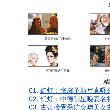
异国美女助兴中德战
意
英国羽球选手写真
伊
精
01.
幻灯：张馨予新写真曝
02.
幻灯：中德明星晚宴名
03.
古蒂接受采访突吻美女主