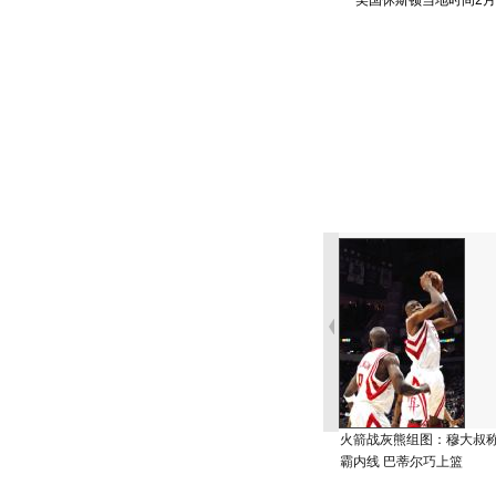
美国休斯顿当地时间2月29
火箭战灰熊组图：穆大叔
霸内线 巴蒂尔巧上篮