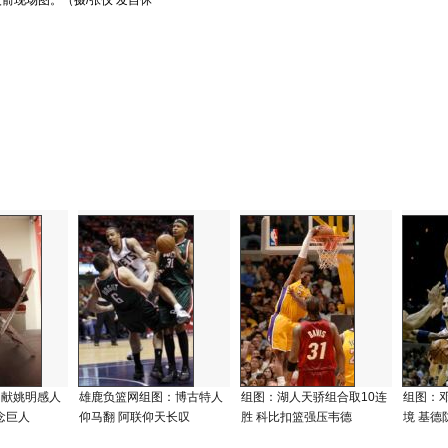
箭现场图。（摄/张仪 发自休
网献姚明感人
雄鹿负篮网组图：博古特人
组图：湖人天骄组合取10连
组图：
念巨人
仰马翻 阿联仰天长叹
胜 科比扣篮强压韦德
境 基德