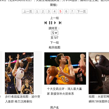
日（北京时间3月1日），火箭主场迎战灰熊，力争14连胜，姚明作壁上观。图为火
斯顿）
上一页
1
2
3
4
5
6
7
下一页
上一组
跳转至：
页
5/7
下一组
相关组图
十大交易点评：湖人最大赢
家 新援弥补火箭体系
称
步行者战猛龙组图：波什突
组图：火箭官
入敌群 格兰汉姆暴扣
瞬间 56张图怀
用户名