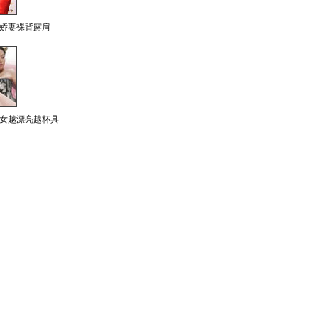
娇妻裸背露肩
女越漂亮越杯具