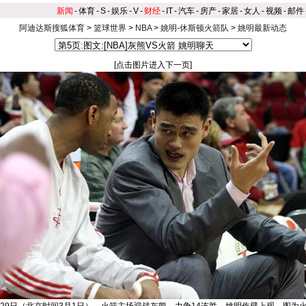
新闻
-
体育
-
S
-
娱乐
-
V
-
财经
-
IT
-
汽车
-
房产
-
家居
-
女人
-
视频
-
邮件
阿迪达斯搜狐体育
>
篮球世界
>
NBA
>
姚明-休斯顿火箭队
>
姚明最新动态
[点击图片进入下一页]