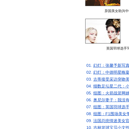
异国美女助兴中
英国羽球选手
01.
幻灯：张馨予新写真
02.
幻灯：中德明星晚宴
03.
古蒂接受采访突吻美
04.
细数足坛星二代：小
05.
组图：火箭战篮网姚
06.
奥尼尔妻子：我没有
07.
组图：英国羽球选手
08.
组图：F1围场美女
09.
法国总统情迷美女官
10.
吉林篮球宝贝小文性