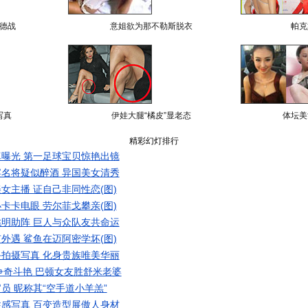
德战
意姐欲为那不勒斯脱衣
帕克
写真
伊娃大腿“橘皮”显老态
体坛美
精彩幻灯排行
曝光 第一足球宝贝惊艳出镜
名将疑似醉酒 异国美女清秀
女主播 证自己非同性恋(图)
卡卡电眼 劳尔菲戈攀亲(图)
明助阵 巨人与众队友共命运
外遇 鲨鱼在迈阿密学坏(图)
拍摄写真 化身贵族唯美华丽
争奇斗艳 巴顿女友胜舒米老婆
员 昵称其“空手道小羊羔”
感写真 百变造型展傲人身材