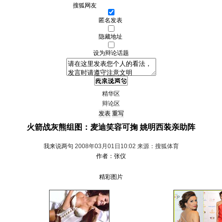
匿名发表
隐藏地址
设为辩论话题
精华区
辩论区
火箭战灰熊组图：麦迪笑容可掬 姚明西装亲助阵
我来说两句
2008年03月01日10:02 来源：搜狐体育
作者：张仪
精彩图片