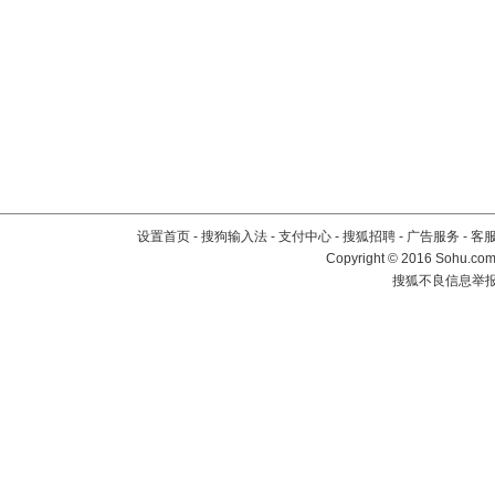
设置首页
-
搜狗输入法
-
支付中心
-
搜狐招聘
-
广告服务
-
客
Copyright
©
2016 Sohu.com 
搜狐不良信息举