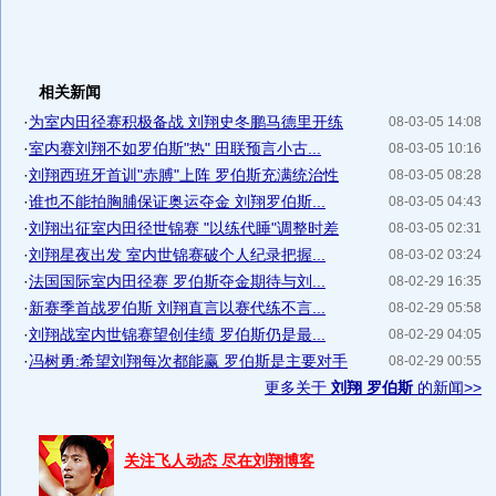
相关新闻
·
为室内田径赛积极备战 刘翔史冬鹏马德里开练
08-03-05 14:08
·
室内赛刘翔不如罗伯斯"热" 田联预言小古...
08-03-05 10:16
·
刘翔西班牙首训"赤膊"上阵 罗伯斯充满统治性
08-03-05 08:28
·
谁也不能拍胸脯保证奥运夺金 刘翔罗伯斯...
08-03-05 04:43
·
刘翔出征室内田径世锦赛 "以练代睡"调整时差
08-03-05 02:31
·
刘翔星夜出发 室内世锦赛破个人纪录把握...
08-03-02 03:24
·
法国国际室内田径赛 罗伯斯夺金期待与刘...
08-02-29 16:35
·
新赛季首战罗伯斯 刘翔直言以赛代练不言...
08-02-29 05:58
·
刘翔战室内世锦赛望创佳绩 罗伯斯仍是最...
08-02-29 04:05
·
冯树勇:希望刘翔每次都能赢 罗伯斯是主要对手
08-02-29 00:55
更多关于
刘翔 罗伯斯
的新闻>>
关注飞人动态 尽在刘翔博客