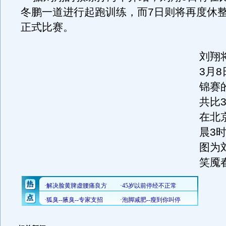
冬鹏一道进行起跑训练，而7日则将再度休整
正式比赛。
刘翔
3月
锦赛
共比
在北
晨3
图为
笑魇