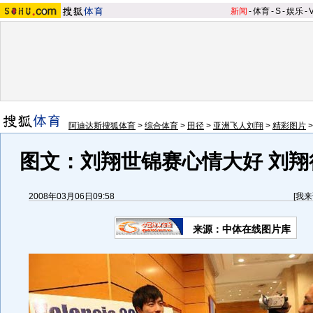
新闻
-
体育
-
S
-
娱乐
-
阿迪达斯搜狐体育
>
综合体育
>
田径
>
亚洲飞人刘翔
>
精彩图片
图文：刘翔世锦赛心情大好 刘翔
2008年03月06日09:58
[
我来
来源：中体在线图片库