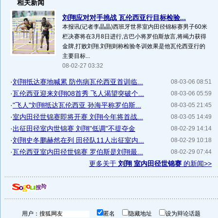
相关新闻
刘翔应对对手挑战 瓦伦西亚行目标检验...
本报讯(记者李晶晶)西班牙世界室内田径锦标赛男子60米
栏决赛将在3月8日进行,古巴小将罗伯斯放言,将竭力获得
金牌,打败刘翔.刘翔则称检验冬训效果是他瓦伦西亚行的
主要目标...
08-02-27 03:32
·
刘翔抵达赛地喊累 防伤病瓦伦西亚首训临...
08-03-06 08:51
·
瓦伦西亚迎来刘翔08首秀 飞人渴望突破个...
08-03-06 05:59
·
"飞人"刘翔抵达瓦伦西亚 孙海平称罗伯斯...
08-03-05 21:45
·
室内田径世锦赛即将开赛 刘翔今年将首战...
08-03-05 14:49
·
出征田径室内世锦赛 刘翔"低调"不提夺金
08-02-29 14:14
·
刘翔史冬鹏赫然在列 田径队11人出征室内...
08-02-29 10:18
·
瓦伦西亚室内田径世锦赛 罗伯斯是刘翔最...
08-02-29 07:44
更多关于
刘翔 室内田径世锦赛
的新闻>>
用户：
匿名
隐藏地址
设为辩论话题