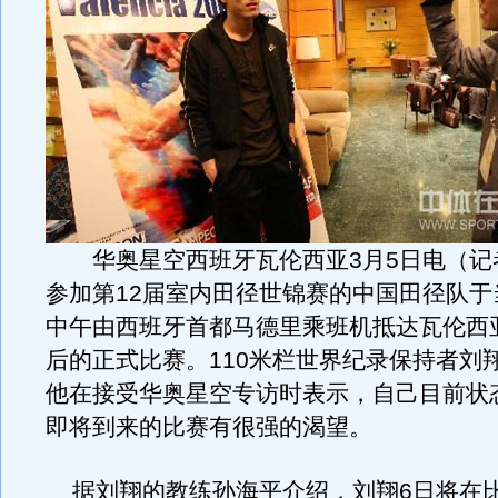
华奥星空西班牙瓦伦西亚3月5日电（记者
参加第12届室内田径世锦赛的中国田径队于
中午由西班牙首都马德里乘班机抵达瓦伦西
后的正式比赛。110米栏世界纪录保持者刘
他在接受华奥星空专访时表示，自己目前状
即将到来的比赛有很强的渴望。
据刘翔的教练孙海平介绍，刘翔6日将在