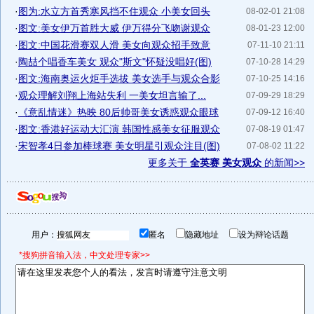
·
图为:水立方首秀寒风挡不住观众 小美女回头
08-02-01 21:08
·
图文:美女伊万首胜大威 伊万得分飞吻谢观众
08-01-23 12:00
·
图文:中国花滑赛双人滑 美女向观众招手致意
07-11-10 21:11
·
陶喆个唱香车美女 观众"斯文"怀疑没唱好(图)
07-10-28 14:29
·
图文:海南奥运火炬手选拔 美女选手与观众合影
07-10-25 14:16
·
观众理解刘翔上海站失利 一美女坦言输了...
07-09-29 18:29
·
《意乱情迷》热映 80后帅哥美女诱惑观众眼球
07-09-12 16:40
·
图文:香港好运动大汇演 韩国性感美女征服观众
07-08-19 01:47
·
宋智孝4日参加棒球赛 美女明星引观众注目(图)
07-08-02 11:22
更多关于
全英赛 美女观众
的新闻>>
用户：
匿名
隐藏地址
设为辩论话题
*搜狗拼音输入法，中文处理专家>>