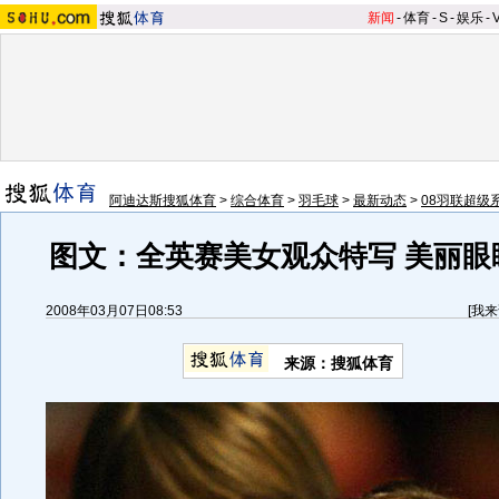
新闻
-
体育
-
S
-
娱乐
-
阿迪达斯搜狐体育
>
综合体育
>
羽毛球
>
最新动态
>
08羽联超级
图文：全英赛美女观众特写 美丽眼
2008年03月07日08:53
[
我来
来源：搜狐体育