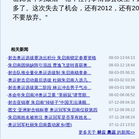
多了。这次失去了机会，还有2012，还有20
不要放弃。”
相关新闻
·
射击奥运选拔赛决出积分 朱启南锁定参赛资格
08-03-13 04:13
·
朱启南因病缺阵引混战 曹逸飞逆转喜获奥...
08-03-12 18:44
·
射击队推全量化奥运选拔制 朱启南稳拿参...
08-03-05 06:31
·
奥运射击启动最后选拔 杜丽朱启南入选几...
08-03-02 03:26
·
射击奥运选拔第二阶段 林云冲击男子气步...
08-03-01 08:58
·
本命年朱启南冲奥运卫冕 "美丽鼠"谭雪期...
08-02-08 06:52
·
射击亚锦赛 朱启南"掉链子"中国无法满额...
07-12-09 04:33
·
图文:亚洲射击锦标赛 奥运冠军朱启南仅获第四
07-12-08 09:12
·
朱启南姓名被抢注 奥运冠军是否享有姓名...
07-11-28 08:24
·
奥运冠军杜丽朱启南轰动家乡(图)
07-11-23 13:52
更多关于
林云 奥运
的新闻>>