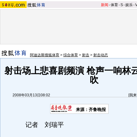
新闻
-
体育
-
S
-
娱乐
-
阿迪达斯搜狐体育
>
综合体育
>
射击
>
射击动态
射击场上悲喜剧频演 枪声一响林
吹
2008年03月13日08:02
[
我来
来源：齐鲁晚报
记者 刘瑞平