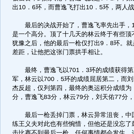
出10．6环，而曹逸飞打出10．5环，两人
最后的决战开始了，曹逸飞率先出手，1
是一个高分。顶了十几天的林云终于有些顶
犹豫之后，他的最后一枪仅打出9．8环。就
差距，让他把这张门票拱手相让。
最终，曹逸飞以701．3环的成绩获得第
军，林云以700．5环的成绩屈居第二，而
杰反超，仅列第四，最终的奥运积分成绩为：
分，曹逸飞83分，林云79分，刘天佑77分，
最后一枪丢掉门票，林云异常沮丧，中
练王义夫对此也有些惋惜，但他还是没忘了
击比赛不到最后一枪，任何事情都会发生，