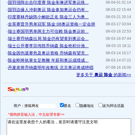
·
国羽强阵出击印度赛 陈金朱琳进军奥运殊...
08-04-01 01:14
·
国羽边缘人冲刺奥运 陈金参加奥运会仍有...
08-03-22 15:44
·
印度赛林丹缺阵小鲍欲正名 陈金三人为奥...
08-03-21 20:14
·
全英赛晋升男单冠军 陈金:08奥运资格一定会拼
08-03-17 03:04
·
瑞士赛国羽男单两主力可信赖 陈金奥运前...
08-03-16 22:53
·
瑞士赛乔纳森出局 陈金仍有望拿到奥运会...
08-03-16 07:44
·
瑞士公开赛李宗伟胜乔纳森 陈金抢积分渔...
08-03-15 18:11
·
陈金因伤退赛危及奥运资格 乔纳森有望充...
08-03-14 10:17
·
陈金刚将执掌女足教鞭 年薪和奥运成绩成...
08-03-14 07:22
·
丹麦老将乔纳森明年改教练 北京奥运将成绝唱
07-08-16 16:00
更多关于
奥运 陈金
的新闻>>
用户：
匿名
隐藏地址
设为辩论话题
*搜狗拼音输入法，中文处理专家>>