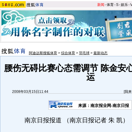
新闻
-
体育
-
S
-
娱乐
-
阿迪达斯搜狐体育
>
综合体育
>
羽毛球
>
最新动态
腰伤无碍比赛心态需调节 陈金安
运
2008年03月15日11:44
[
我来
来源：南京报业网-南京日报
南京日报报道 （南京日报记者 朱 凯）