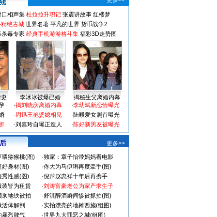
更多>>
对口相声集
杜拉拉升职记
张震讲故事
红楼梦
-精绝古城
世界名著
平凡的世界
货币战争2
毒杀毒专家
经典手机游游格斗集
福彩3D走势图
情史
李冰冰被爆已婚
揭秘生父离婚内幕
孕
·
揭刘晓庆离婚内幕
·
李幼斌新恋情曝光
婚
·
周迅王艳婆媳相见
·
陆毅爱女照首曝光
折
·
刘嘉玲自曝正造人
·
陈好新男友被曝光
 后
更多>>
喂猕猴桃(图)
·
独家：章子怡带妈妈看电影
好身材(图)
·
佟大为马伊琍再度牵手(图)
秀性感(图)
·
倪萍赵忠祥十年后再携手
服装皆为租赁
·
刘涛富豪老公为家产求生子
颜乘地铁被拍
·
舒淇醉酒瞬间惨被抓拍(图)
做活体解剖
·
实拍漂亮的地摊西施(组图)
的暴烈脾气
·
世界九大罪恶之城(组图)