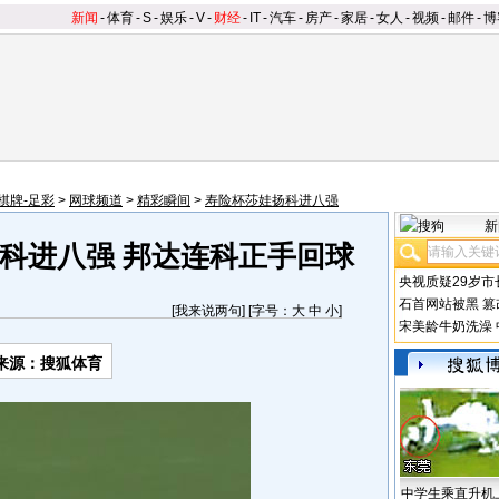
新闻
-
体育
-
S
-
娱乐
-
V
-
财经
-
IT
-
汽车
-
房产
-
家居
-
女人
-
视频
-
邮件
-
博
棋牌-足彩
>
网球频道
>
精彩瞬间
>
寿险杯莎娃扬科进八强
新
科进八强 邦达连科正手回球
央视质疑29岁市
石首网站被黑
篡
[
我来说两句
] [字号：
大
中
小
]
宋美龄牛奶洗澡
来源：搜狐体育
中学生乘直升机