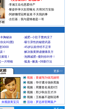
·
李湘王岳伦恩爱待产
·
黎姿怀孕大肚照曝光 月用30万安胎
·
阿娇懒理冠希返港:不关我的事
·
古巨基：我与霆锋都是一哥
不断
爆丰胸秘诀
·
减肥--小肚子赘肉没了
你尖叫(图)
·
吸引异性的秘密武器
3000
·
45岁以前停经不正常
不误！
·
解决脸黄脾虚腰痛良方
美展现！
·
泡脚减肥--瘦到你叫停！
起一片明镜
·
狐臭--腋臭--09新疗法