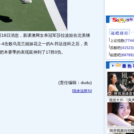
说 吧 排 行
18日消息，新课澳网女单冠军莎拉波娃在北美继
上证指数
(7744
 6-4击败乌克兰姐妹花之一的A-邦达连科之后，美
苏醒吧
(41523)
把本赛季的表现延伸到了17胜0负。
贴图吧
(68789)
最 热 
(责任编辑：dudu)
[
我来说两句
]
谍战大片-《风
闺房视频自拍