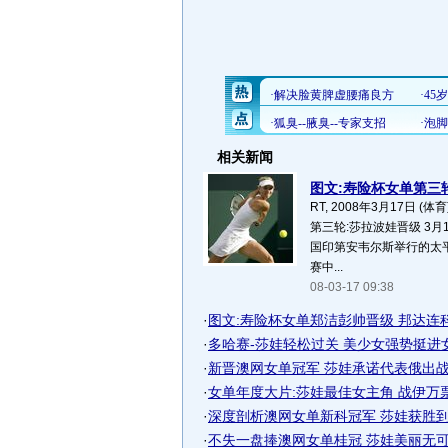
相关新闻
图文:寿险杯女单第三轮
RT, 2008年3月17日 
第三轮:莎拉波娃晋级 3月
国印第安韦尔斯举行的太
赛中...
08-03-17 09:38
·
图文:寿险杯女单郑洁彭帅晋级 邦达连
·
多哈赛-莎娃轻松过关 美少女强势挺进
·
新晋澳网女单冠军 莎娃承诺代表俄出战联
·
女单年度大片:莎娃最佳女主角 战伊万
·
深度剖析澳网女单新科冠军 莎娃获胜到底
·
不失一盘捧澳网女单桂冠 莎娃美丽无可挑