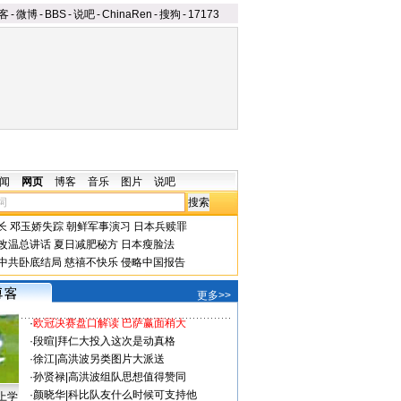
客
-
微博
-
BBS
-
说吧
-
ChinaRen
-
搜狗
-
17173
闻
网页
博客
音乐
图片
说吧
长
邓玉娇失踪
朝鲜军事演习
日本兵赎罪
改温总讲话
夏日减肥秘方
日本瘦脸法
中共卧底结局
慈禧不快乐
侵略中国报告
更多>>
·
欧冠决赛盘口解读 巴萨赢面稍大
·
段暄
|
拜仁大投入这次是动真格
·
徐江
|
高洪波另类图片大派送
·
孙贤禄
|
高洪波组队思想值得赞同
·
颜晓华
|
科比队友什么时候可支持他
上学