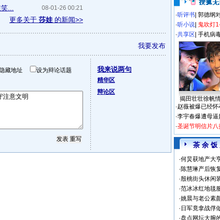
...
08-01-26 00:21
·
听评书
|
郭德纲
更多关于
莎娃
的新闻>>
·
听小说
|
鬼吹灯1
·
共享区
|
手机病
我要发布
我来说两句
隐藏地址
设为辩论话题
精华区
辩论区
揭田壮壮徐帆
·
赵薇被爆已经怀
·
李宇春爆遭母逼
·
圣诞节明信片八
茶 余 饭
·
何炅获地产大亨
·
陈慧琳产后恢复
·
殷桃街头休闲装
·
范冰冰红地毯
·
姚晨与老公素
·
日军竟拿战俘
·
盘点网坛大腕