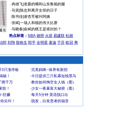
·
冉雄飞
|
老聂的嘴和山东鲁能的腿
·
马寅
|
陈忠和离开女排的日子
·
陈书佳
|
谢杏芳被叫阿姨
·
张斌
|
一场人和猫的伟大比赛
·
马晓春
|
俞斌的棋王是谁封的？
曝光
热点标签：
NBA
姚明
火箭
易建联
杜丽
治郅
刘翔
殷铁生
郎平
全明星
麦迪
于芬
欧冠
弗
开3只涨停板
·
完美妈咪--保养有新招
大揭秘！
·
今日提供三只私幕短线黑马
了两千万
·
教你如何掏空女人钱（图）
家纺！
·
少女一夜暴富大秘密（图）
-狂赚
·
每天5分钟 英语脱口出
到你尖叫！
·
脱发，白发患者的福音