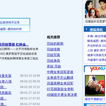
自爆捉奸后恶梦
搜狐商机
·
丰胸--林志玲
相关推荐
·
睡觉减肥--瘦到
莎娃的新闻
莎娃晋级 红粉金...
·
开这样的店 日进
(体育)(2)网球――太平洋寿险杯女单
莎娃绯闻
·
上班 兼职 两
16日,俄罗斯选手莎拉波娃在美
莎娃写真
·
健康与美丽完
平洋寿险杯网球赛女单第三轮比
·
为健康行业撑
莎娃身高
库娃 莎娃
中网女单冠军是谁
科显失落
08-03-15 10:09
女单选手怎么翻译
女单八强
08-02-22 06:26
历届美网女单冠军
...
08-01-28 15:31
07百丽新款女单鞋
票房最高
08-01-27 18:32
49届世乒赛女单决赛
...
08-01-27 07:02
...
08-01-27 03:52