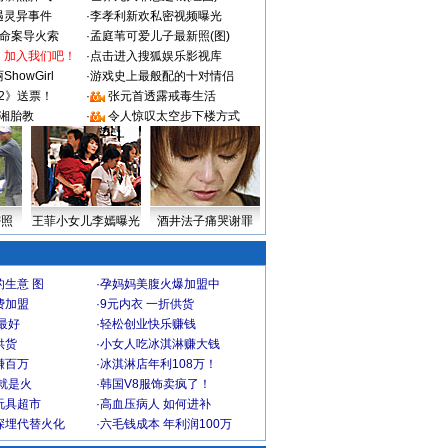
遇灵异事件
·
李孝利新欢私密视频曝光
成命案导火索
·
孟庭苇可爱儿子最新照(图)
：加入我们吧！
·
点击进入搜狐娱乐影视库
howGirl
·
游戏史上最般配的十对情侣
2》送票！
·
张元首透露戒毒生活
湘胎教
·
令人惊叹太空步下楼方式
密照
王菲小女儿李嫣曝光
酒井法子痛哭谢罪
生意 图
·
孕妈妈美腹火爆加盟中
费加盟
·
9元内衣 一折供货
最好
·
轻松创业快乐赚钱
供货
·
小女人吃冰淇淋赚大钱
赚百万
·
冰淇淋店年利108万！
就是火
·
韩国V8服饰卖疯了！
玩具超市
·
高血压病人 如何进补
深埋代替火化
·
六毛钱成本 年利润100万