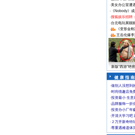
·
美女办公室遭
·
《Nobody》
·
搜狐娱乐招聘
·
台北电玩展靓丽S
·
《变形金刚
·
王岳伦爆李
新版“西游”绝
健 康 指 南
·
做别人没想到的
·
时尚情趣店免
·
投资最小 生意
·
品牌服饰一折
·
投资办小厂年
·
开清大学习吧 
·
２万开新奇特
·
尊重遇难遗体