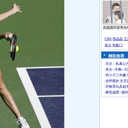
高圆圆同居男友
CBA
郭晶晶
王
老大
年龄门
精彩推荐
·
关注：私幕公
·
美女--丰胸--
·
穷小子三年赚
·
会呼吸的 生态
·
开教育玩具超市
·
睡觉减肥--瘦