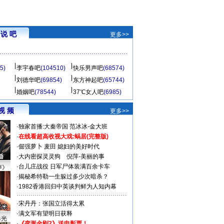
说 吧
更多>>
5)
李宇春吧
(104510)
快乐男声吧
(68574)
刘德华吧
(69854)
东方神起吧
(65744)
婚姻吧
(78544)
37℃女人吧
(6985)
视 频
更多>>
·
独家首播:大秦帝国
范冰冰-金大班
·
在线看超高收视大戏:
蜗居(完整版)
·
倔强萝卜
麦田
媳妇的美好时代
·
大内密探灵灵狗
倪萍-美丽的事
·
台儿庄战役 日军尸体装满百余卡车
声》
·
揭秘希特勒一生躲过多少次暗杀？
·
1982香港回归中英谈判鲜为人知内幕
·
宋丹丹：张国立活得太累
·
满文军有望明日获释
曝光
·
《变形金刚2》送电影票！