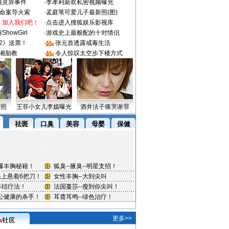
遇灵异事件
·
李孝利新欢私密视频曝光
成命案导火索
·
孟庭苇可爱儿子最新照(图)
：加入我们吧！
·
点击进入搜狐娱乐影视库
howGirl
·
游戏史上最般配的十对情侣
2》送票！
·
张元首透露戒毒生活
湘胎教
·
令人惊叹太空步下楼方式
密照
王菲小女儿李嫣曝光
酒井法子痛哭谢罪
更多>>