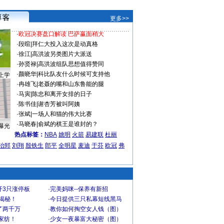
更多>>
·
欧冠决赛盘口解读 巴萨赢面稍大
·
段暄
|
拜仁大投入这次是动真格
·
徐江
|
高洪波另类图片大派送
·
孙贤禄
|
高洪波组队思想值得赞同
·
颜晓华
|
科比队友什么时候可支持他
上学
·
冉雄飞
|
老聂的嘴和山东鲁能的腿
·
马寅
|
陈忠和离开女排的日子
·
陈书佳
|
谢杏芳被叫阿姨
·
张斌
|
一场人和猫的伟大比赛
·
马晓春
|
俞斌的棋王是谁封的？
曝光
热点标签：
NBA
姚明
火箭
易建联
杜丽
治郅
刘翔
殷铁生
郎平
全明星
麦迪
于芬
欧冠
弗
开3只涨停板
·
完美妈咪--保养有新招
大揭秘！
·
今日提供三只私幕短线黑马
了两千万
·
教你如何掏空女人钱（图）
家纺！
·
少女一夜暴富大秘密（图）