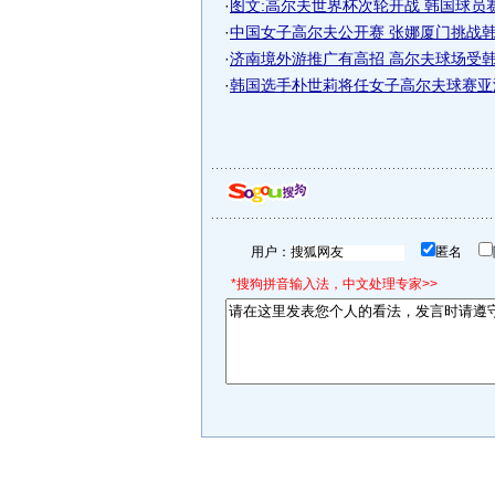
·
图文:高尔夫世界杯次轮开战 韩国球员
·
中国女子高尔夫公开赛 张娜厦门挑战韩国
·
济南境外游推广有高招 高尔夫球场受韩国
·
韩国选手朴世莉将任女子高尔夫球赛亚
用户：
匿名
*搜狗拼音输入法，中文处理专家>>