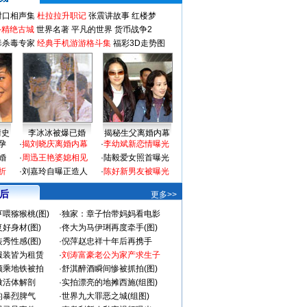
对口相声集
杜拉拉升职记
张震讲故事
红楼梦
-精绝古城
世界名著
平凡的世界
货币战争2
毒杀毒专家
经典手机游游格斗集
福彩3D走势图
情史
李冰冰被爆已婚
揭秘生父离婚内幕
孕
·
揭刘晓庆离婚内幕
·
李幼斌新恋情曝光
婚
·
周迅王艳婆媳相见
·
陆毅爱女照首曝光
折
·
刘嘉玲自曝正造人
·
陈好新男友被曝光
 后
更多>>
喂猕猴桃(图)
·
独家：章子怡带妈妈看电影
好身材(图)
·
佟大为马伊琍再度牵手(图)
秀性感(图)
·
倪萍赵忠祥十年后再携手
服装皆为租赁
·
刘涛富豪老公为家产求生子
颜乘地铁被拍
·
舒淇醉酒瞬间惨被抓拍(图)
做活体解剖
·
实拍漂亮的地摊西施(组图)
的暴烈脾气
·
世界九大罪恶之城(组图)