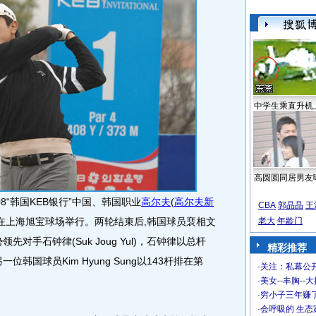
中学生乘直升机
高圆圆同居男友
08“韩国KEB银行”中国、韩国职业
高尔夫
(
高尔夫新
CBA
郭晶晶
王
在上海旭宝球场举行。两轮结束后,韩国球员裵相文
老大
年龄门
领先对手石钟律(Suk Joug Yul)，石钟律以总杆
精彩推荐
位韩国球员Kim Hyung Sung以143杆排在第
·
关注：私幕公
·
美女--丰胸--
·
穷小子三年赚
·
会呼吸的 生态