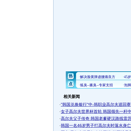
相关新闻
·
"韩国兑换银行"中-韩职业高尔夫巡回赛竞
·
女子高尔夫世界杯首轮 韩国领先一杆中国
·
高尔夫父子传奇:韩国老爹硬汉路线雷厉风
·
韩国一名46岁男子打高尔夫时落水身亡 警