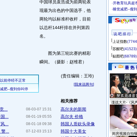
中国球员袁浩成为前两轮表
·
开教育玩具超市
·
睡觉减肥--瘦
现最为出色的中国选手，他
两轮均以标准杆收杆，目前
以总杆144杆排在并列第四
说 吧 排 行
名。
上证指数
(7744
苏醒吧
(41523)
图为第三轮比赛的精彩
贴图吧
(68789)
瞬间。（摄影：赵维君）
最 热 
(责任编辑：王玲)
[
我来说两句
]
相关推荐
谍战大片-《风
...
高尔夫的新闻
08-03-07 15:31
...
高尔夫 价格
08-01-19 05:55
...
韩国人质砍头录像
08-01-18 09:38
...
韩国十大美女
07-12-03 15:13
闺房视频自拍