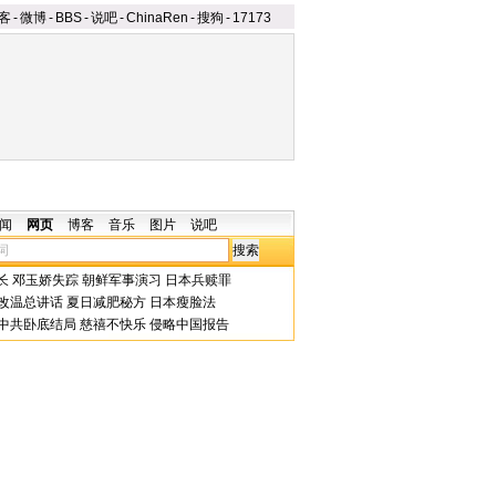
客
-
微博
-
BBS
-
说吧
-
ChinaRen
-
搜狗
-
17173
闻
网页
博客
音乐
图片
说吧
长
邓玉娇失踪
朝鲜军事演习
日本兵赎罪
改温总讲话
夏日减肥秘方
日本瘦脸法
中共卧底结局
慈禧不快乐
侵略中国报告