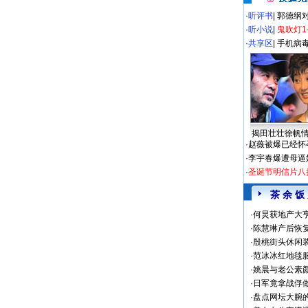
·
听评书
|
郭德纲
·
听小说
|
鬼吹灯1
·
共享区
|
手机病
揭田壮壮徐帆
·
赵薇被爆已经怀
·
李宇春爆遭母逼
·
圣诞节明信片八
茶 余 饭
·
何炅获地产大亨
·
陈慧琳产后恢复
·
殷桃街头休闲装
·
范冰冰红地毯
·
姚晨与老公素
·
日军竟拿战俘
·
盘点网坛大腕