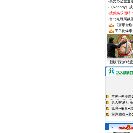
·
美女办公室遭
·
《Nobody》
·
搜狐娱乐招聘
·
台北电玩展靓丽S
·
《变形金刚
·
王岳伦爆李
新版“西游”绝