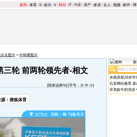
新闻
-
体育
-
S
-
娱乐
-
V
-
财经
-
IT
-
汽车
-
房产
-
家居
-
女人
-
视频
-
邮件
-
博
高尔夫图片
>
中韩赛图片
新
第三轮 前两轮领先者-相文
央视质疑29岁市
石首网站被黑
篡
[
我来说两句
] [字号：
大
中
小
]
宋美龄牛奶洗澡
来源：搜狐体育