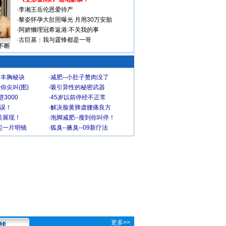
·
李湘王岳伦恩爱待产
·
黎姿怀孕大肚照曝光 月用30万安胎
·
阿娇懒理冠希返港:不关我的事
·
古巨基：我与霆锋都是一哥
不断
爆丰胸秘诀
·
减肥--小肚子赘肉没了
你尖叫(图)
·
吸引异性的秘密武器
3000
·
45岁以前停经不正常
不误！
·
解决脸黄脾虚腰痛良方
美展现！
·
泡脚减肥--瘦到你叫停！
起一片明镜
·
狐臭--腋臭--09新疗法
更多>>