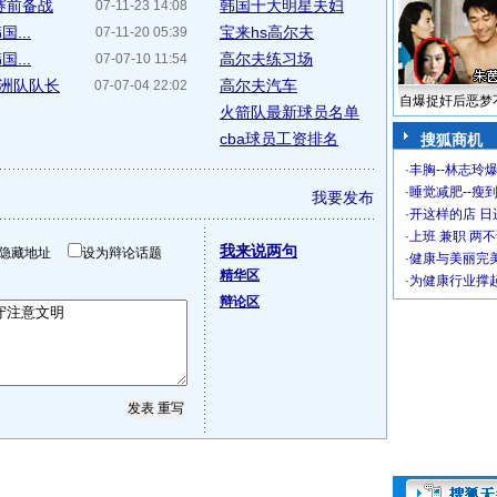
赛前备战
韩国十大明星夫妇
07-11-23 14:08
...
宝来hs高尔夫
07-11-20 05:39
...
高尔夫练习场
07-07-10 11:54
洲队队长
高尔夫汽车
07-07-04 22:02
自爆捉奸后恶梦
火箭队最新球员名单
cba球员工资排名
搜狐商机
·
丰胸--林志玲
·
睡觉减肥--瘦到
我要发布
·
开这样的店 日进
·
上班 兼职 两
我来说两句
隐藏地址
设为辩论话题
·
健康与美丽完
精华区
·
为健康行业撑
辩论区