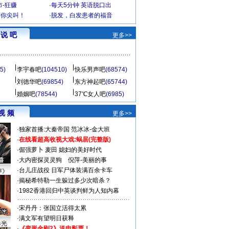
-狂赚
·
每天5分钟 英语脱口出
到你尖叫！
·
脱发，白发患者的福音
说 吧
更多>>
5)
李宇春吧
(104510)
快乐男声吧
(68574)
刘德华吧
(69854)
东方神起吧
(65744)
婚姻吧
(78544)
37℃女人吧
(6985)
视 频
更多>>
·
独家首播:大秦帝国
范冰冰-金大班
·
在线看超高收视大戏:
蜗居(完整版)
·
倔强萝卜
麦田
媳妇的美好时代
·
大内密探灵灵狗
倪萍-美丽的事
·
台儿庄战役 日军尸体装满百余卡车
声》
·
揭秘希特勒一生躲过多少次暗杀？
·
1982香港回归中英谈判鲜为人知内幕
·
宋丹丹：张国立活得太累
·
满文军有望明日获释
曝光
·
《变形金刚2》送电影票！