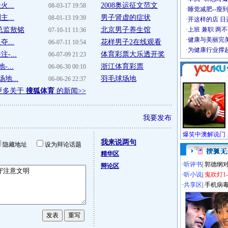
...
2008奥运征文范文
08-03-17 19:58
·
睡觉减肥--瘦到
...
男子肾虚的症状
08-01-13 19:39
·
开这样的店 日进
总监敖铭
北京男子养生馆
·
上班 兼职 两
07-10-11 11:36
·
健康与美丽完
...
花样男子2在线观看
06-07-11 10:54
·
为健康行业撑
...
体育彩票大乐透开奖
06-07-09 21:23
...
浙江体育彩票
06-06-30 00:10
地...
羽毛球场地
06-06-26 22:37
更多关于
搜狐体育
的新闻>>
我要发布
我来说两句
隐藏地址
设为辩论话题
精华区
·
听评书
|
郭德纲
辩论区
·
听小说
|
鬼吹灯1
·
共享区
|
手机病