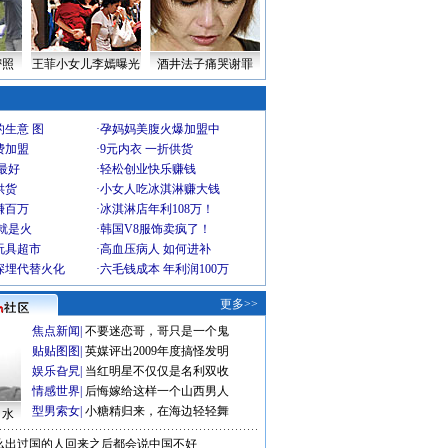
密照
王菲小女儿李嫣曝光
酒井法子痛哭谢罪
生意 图
·
孕妈妈美腹火爆加盟中
费加盟
·
9元内衣 一折供货
最好
·
轻松创业快乐赚钱
供货
·
小女人吃冰淇淋赚大钱
赚百万
·
冰淇淋店年利108万！
就是火
·
韩国V8服饰卖疯了！
玩具超市
·
高血压病人 如何进补
深埋代替火化
·
六毛钱成本 年利润100万
更多>>
焦点新闻
|
不要迷恋哥，哥只是一个鬼
贴贴图图
|
英媒评出2009年度搞怪发明
娱乐旮旯
|
当红明星不仅仅是名利双收
情感世界
|
后悔嫁给这样一个山西男人
型男索女
|
小糖精归来，在海边轻轻舞
口水
么出过国的人回来之后都会说中国不好