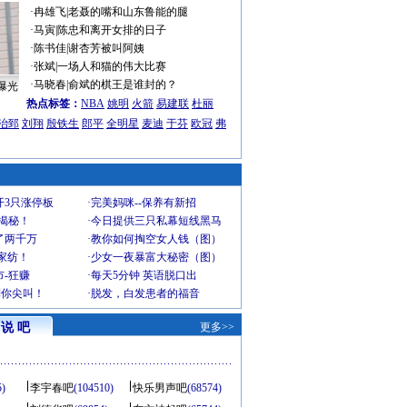
·
冉雄飞
|
老聂的嘴和山东鲁能的腿
·
马寅
|
陈忠和离开女排的日子
·
陈书佳
|
谢杏芳被叫阿姨
·
张斌
|
一场人和猫的伟大比赛
·
马晓春
|
俞斌的棋王是谁封的？
曝光
热点标签：
NBA
姚明
火箭
易建联
杜丽
治郅
刘翔
殷铁生
郎平
全明星
麦迪
于芬
欧冠
弗
开3只涨停板
·
完美妈咪--保养有新招
大揭秘！
·
今日提供三只私幕短线黑马
了两千万
·
教你如何掏空女人钱（图）
家纺！
·
少女一夜暴富大秘密（图）
-狂赚
·
每天5分钟 英语脱口出
到你尖叫！
·
脱发，白发患者的福音
说 吧
更多>>
5)
李宇春吧
(104510)
快乐男声吧
(68574)