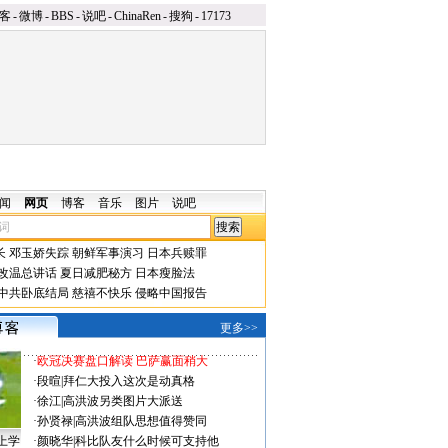
客
-
微博
-
BBS
-
说吧
-
ChinaRen
-
搜狗
-
17173
闻
网页
博客
音乐
图片
说吧
长
邓玉娇失踪
朝鲜军事演习
日本兵赎罪
改温总讲话
夏日减肥秘方
日本瘦脸法
中共卧底结局
慈禧不快乐
侵略中国报告
更多>>
·
欧冠决赛盘口解读 巴萨赢面稍大
·
段暄
|
拜仁大投入这次是动真格
·
徐江
|
高洪波另类图片大派送
·
孙贤禄
|
高洪波组队思想值得赞同
上学
·
颜晓华
|
科比队友什么时候可支持他