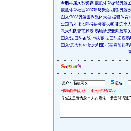
·
希腊神庙风韵犹存 搜狐体育探秘奥运圣火
·
搜狐体育社区2007年终聚会 搜狐奥运副主
·
图文:2008奥运世界媒体大会 搜狐体育
·
全国马术场地障碍锦标赛收缰 张滨个人夺
·
意大利队冒雨踩场 场地情况受到蓝军关注-
·
图文:法国队备战1/4决赛 法国队适应场地-
·
图文:意大利VS澳大利亚 托蒂赛前熟悉场
用户：
匿名
*搜狗拼音输入法，中文处理专家>>