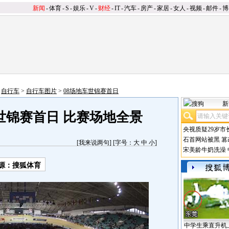
新闻
-
体育
-
S
-
娱乐
-
V
-
财经
-
IT
-
汽车
-
房产
-
家居
-
女人
-
视频
-
邮件
-
博
>
自行车
>
自行车图片
>
08场地车世锦赛首日
新
世锦赛首日 比赛场地全景
央视质疑29岁市
石首网站被黑
篡
[
我来说两句
] [字号：
大
中
小
]
宋美龄牛奶洗澡
源：搜狐体育
中学生乘直升机