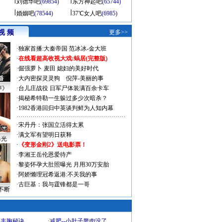
刘德华吧
(69854)
东方神起吧
(65744)
婚姻吧
(78544)
37℃女人吧
(6985)
视 频
更多>>
·
独家首播:大秦帝国
范冰冰-金大班
·
在线看超高收视大戏:
蜗居(完整版)
·
倔强萝卜
麦田
媳妇的美好时代
·
大内密探灵灵狗
倪萍-美丽的事
声》
·
台儿庄战役 日军尸体装满百余卡车
·
揭秘希特勒一生躲过多少次暗杀？
·
1982香港回归中英谈判鲜为人知内幕
·
宋丹丹：张国立活得太累
·
满文军有望明日获释
曝光
·
《变形金刚2》送电影票！
·
李湘王岳伦恩爱待产
·
黎姿怀孕大肚照曝光 月用30万安胎
·
阿娇懒理冠希返港:不关我的事
·
古巨基：我与霆锋都是一哥
不断
爆丰胸秘诀
·
减肥--小肚子赘肉没了