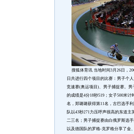
搜狐体育讯 当地时间3月26日，2
日共进行四个项目的比赛：男子个人追
竞速赛(奥运项目)、男子捕捉赛。
的成绩是4分18秒519；女子500米
名，郑璐璐获得第11名，古巴选手利桑
队以43秒271力压呼声很高的东道
二三名；男子捕捉赛由白俄罗斯选手
以及德国队的罗格-克罗格分享了金