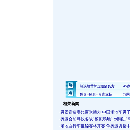
相关新闻
·
男团竞速堪比百米接力 中国场地车男子首
·
奥运会前寻找备战"模拟场地" 刘翔进"鸟巢
·
场地自行车世锦赛将开赛 争奥运资格中国