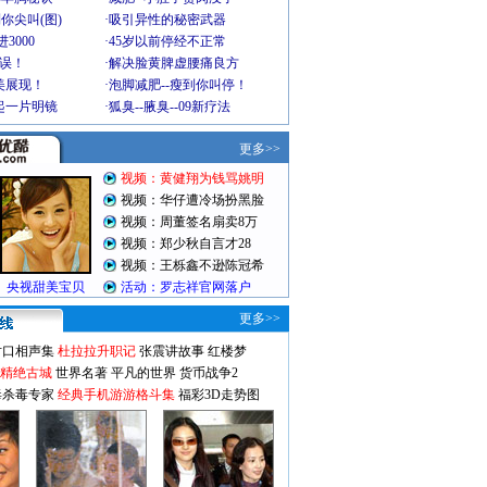
你尖叫(图)
·
吸引异性的秘密武器
3000
·
45岁以前停经不正常
不误！
·
解决脸黄脾虚腰痛良方
美展现！
·
泡脚减肥--瘦到你叫停！
起一片明镜
·
狐臭--腋臭--09新疗法
更多>>
对口相声集
杜拉拉升职记
张震讲故事
红楼梦
-精绝古城
世界名著
平凡的世界
货币战争2
毒杀毒专家
经典手机游游格斗集
福彩3D走势图