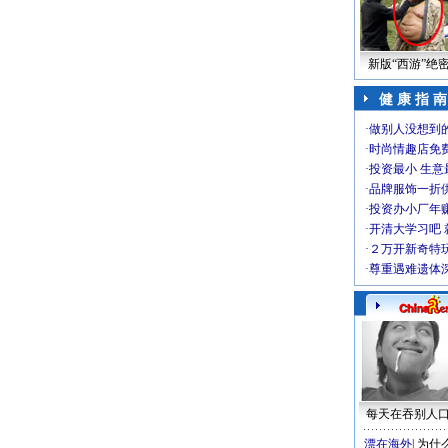
新版“西游”绝
健 康 指 南
·
做别人没想到的
·
时尚情趣店免
·
投资最小 生意
·
品牌服饰一折
·
投资办小厂年
·
开清大学习吧 
·
２万开新奇特
·
尊重遇难遗体
每天在吞别人
漂在海外
|
为什