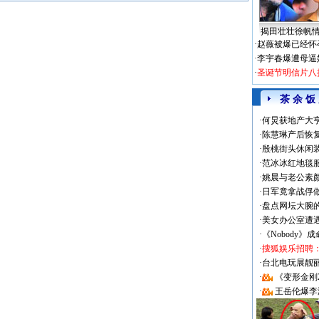
揭田壮壮徐帆
·
赵薇被爆已经怀
·
李宇春爆遭母逼
·
圣诞节明信片八
茶 余 饭
·
何炅获地产大亨
·
陈慧琳产后恢复
·
殷桃街头休闲装
·
范冰冰红地毯
·
姚晨与老公素
·
日军竟拿战俘
·
盘点网坛大腕
·
美女办公室遭
·
《Nobody》
·
搜狐娱乐招聘
·
台北电玩展靓丽Sh
·
《变形金刚
·
王岳伦爆李