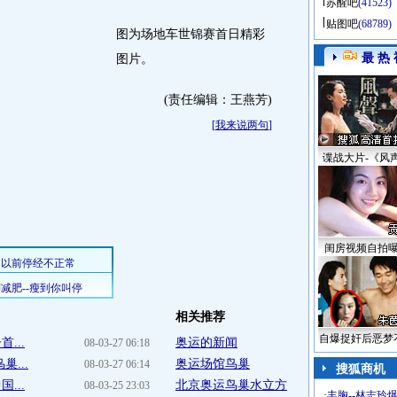
苏醒吧
(41523)
贴图吧
(68789)
图为场地车世锦赛首日精彩
最 热 
图片。
(责任编辑：王燕芳)
[
我来说两句
]
谍战大片-《风
闺房视频自拍
相关推荐
自爆捉奸后恶梦
...
奥运的新闻
08-03-27 06:18
...
奥运场馆鸟巢
08-03-27 06:14
搜狐商机
...
北京奥运鸟巢水立方
08-03-25 23:03
·
丰胸--林志玲