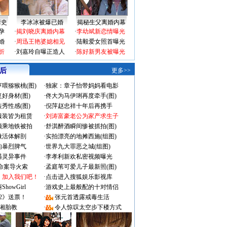
情史
李冰冰被爆已婚
揭秘生父离婚内幕
孕
·
揭刘晓庆离婚内幕
·
李幼斌新恋情曝光
婚
·
周迅王艳婆媳相见
·
陆毅爱女照首曝光
折
·
刘嘉玲自曝正造人
·
陈好新男友被曝光
 后
更多>>
喂猕猴桃(图)
·
独家：章子怡带妈妈看电影
好身材(图)
·
佟大为马伊琍再度牵手(图)
秀性感(图)
·
倪萍赵忠祥十年后再携手
服装皆为租赁
·
刘涛富豪老公为家产求生子
颜乘地铁被拍
·
舒淇醉酒瞬间惨被抓拍(图)
做活体解剖
·
实拍漂亮的地摊西施(组图)
的暴烈脾气
·
世界九大罪恶之城(组图)
遇灵异事件
·
李孝利新欢私密视频曝光
成命案导火索
·
孟庭苇可爱儿子最新照(图)
：加入我们吧！
·
点击进入搜狐娱乐影视库
owGirl
·
游戏史上最般配的十对情侣
2》送票！
·
张元首透露戒毒生活
湘胎教
·
令人惊叹太空步下楼方式