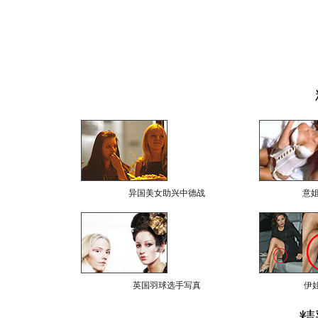
异国美女助兴中德战
意
英国羽球选手写真
伊
精