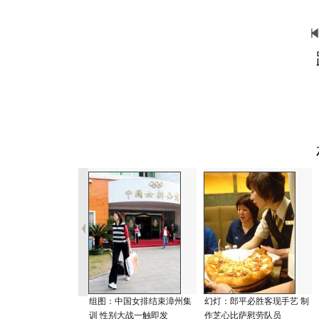
组图：中国女排结束漳州集
幻灯：郎平必胜客现手艺 制
训 性别大战一触即发
作芝心比萨慰劳队员