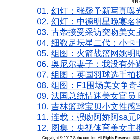
01.
幻灯：张馨予新写真曝
02.
幻灯：中德明星晚宴名
03.
古蒂接受采访突吻美女主
04.
细数足坛星二代：小卡卡
05.
组图：火箭战篮网姚明
06.
奥尼尔妻子：我没有外遇
07.
组图：英国羽球选手拍
08.
组图：F1围场美女争奇
09.
法国总统情迷美女官员 
10.
吉林篮球宝贝小文性感
11.
连载：强吻阿娇阿sa元
12.
图集：央视体育美女主
Copyright © 2017 Sohu.com Inc. All Rights Reserved