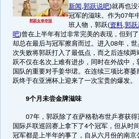
新闻
,
郭跃说吧
)
就再也没
冠军的滋味。作为07年
郭跃女单夺冠
班人物，郭跃
(
资料
,
郭跃
吧
)
曾在上半年有过非常完美的表现，但到了
却总在最后与冠军擦肩而过。进入08年，世
次失败将郭跃打入了最低点，而之后连续两
跃不仅在名次上难有进步，同时在外战中，
国队的重要对手姜华珺。在连续三项比赛萎
跃终于在亚洲杯上迎来了一次宝贵的爆发。
9个月未尝金牌滋味
07年，郭跃除了在萨格勒布世乒赛获得
国际乒联巡回赛上拿下了4个冠军，但从时间
冠军都是上半年的事了，自从六月份的南京