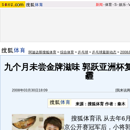
新闻
-
体育
-
S
-
娱乐
-
阿迪达斯搜狐体育
>
综合体育
>
乒乓球
>
乒乓球最新动态
>
200
九个月未尝金牌滋味 郭跃亚洲杯
霾
2008年03月30日18:09
[
我来说
来源：搜狐体育 作者：秦木
搜狐体育讯 从去年6
京公开赛冠军后，小将