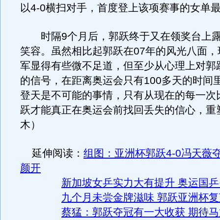
以4-0横扫对手，首度登上该项赛事的女单
时隔9个月后，郭跃终于又在领奖台上露
笑容。虽然相比起郭跃在07年的风光八面，
军显得有些微不足道，但至少从心理上对郭
的信号，在距离奥运会只有100多天的时间
登天是不可能的事情，只有从现在的每一次
跃才能真正在奥运会前找回丢失的信心，重
木）
延伸阅读：
组图：亚洲杯郭跃4-0冯天薇
颜开
新加坡女乒实力大有提升 奥运国
九个月未尝金牌滋味 郭跃亚洲杯
蔡猛：郭跃夺冠有一大收获 期待