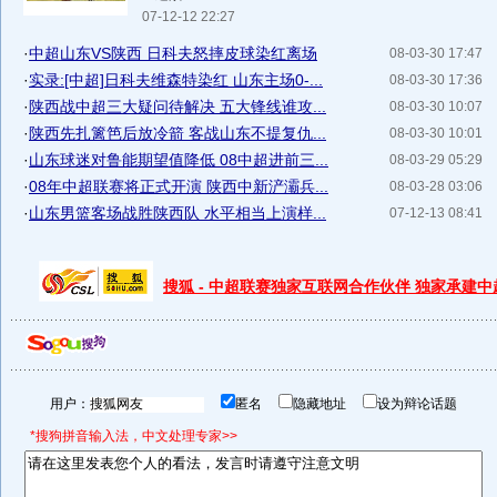
07-12-12 22:27
·
中超山东VS陕西 日科夫怒摔皮球染红离场
08-03-30 17:47
·
实录:[中超]日科夫维森特染红 山东主场0-...
08-03-30 17:36
·
陕西战中超三大疑问待解决 五大锋线谁攻...
08-03-30 10:07
·
陕西先扎篱笆后放冷箭 客战山东不提复仇...
08-03-30 10:01
·
山东球迷对鲁能期望值降低 08中超进前三...
08-03-29 05:29
·
08年中超联赛将正式开演 陕西中新浐灞兵...
08-03-28 03:06
·
山东男篮客场战胜陕西队 水平相当上演样...
07-12-13 08:41
搜狐 - 中超联赛独家互联网合作伙伴 独家承建
用户：
匿名
隐藏地址
设为辩论话题
*搜狗拼音输入法，中文处理专家>>