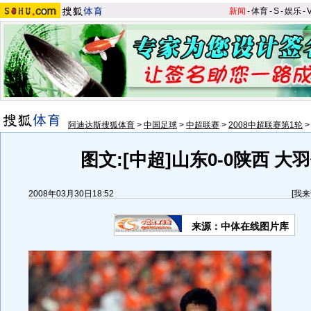
新闻
-
体育
-
S
-
娱乐
-
阿迪达斯搜狐体育
>
中国足球
>
中超联赛
>
2008中超联赛第1轮
图文:[中超]山东0-0陕西 大
2008年03月30日18:52
[
我来
来源：中体在线图片库