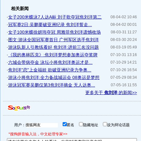
相关新闻
·
女子200米蝶泳7人达A标 刘子歌夺冠焦刘洋第二
08-04-02 10:46
·
冠军赛2日:吴鹏要破亚洲纪录 焦刘洋誓走...
08-04-02 00:01
·
女子100米蝶徐妍玮夺冠 周雅菲焦刘洋遗憾收场
08-03-31 11:27
·
图文:游泳全国冠军赛首日 广州军区选手焦刘洋
08-03-30 20:24
·
游泳队新人引教练看好 焦刘洋:进前三名没问题
08-03-19 05:49
·
《我的奥林匹克》:焦刘洋梦想参加奥运夺奖牌
07-10-31 13:16
·
六城会带病夺金 泳坛小将焦刘洋奥运才是...
07-10-29 14:21
·
焦刘洋"恋"上金福娃 欲破亚洲纪录力争奥...
07-10-26 16:54
·
游泳小将焦刘洋:全力备战城运会 08奥运是梦想
07-05-29 08:34
·
游泳冠军赛吴鹏仅第3焦刘洋摘金 无人达奥...
07-05-16 11:55
更多关于
焦刘洋
的新闻>>
用户：
匿名
隐藏地址
设为辩论话题
*搜狗拼音输入法，中文处理专家>>