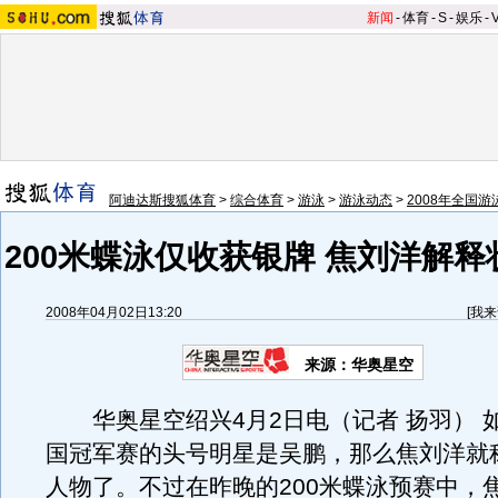
新闻
-
体育
-
S
-
娱乐
-
阿迪达斯搜狐体育
>
综合体育
>
游泳
>
游泳动态
>
2008年全国
200米蝶泳仅收获银牌 焦刘洋解
2008年04月02日13:20
[
我来
来源：华奥星空
华奥星空绍兴4月2日电（记者 扬羽） 
国冠军赛的头号明星是吴鹏，那么焦刘洋就
人物了。不过在昨晚的200米蝶泳预赛中，