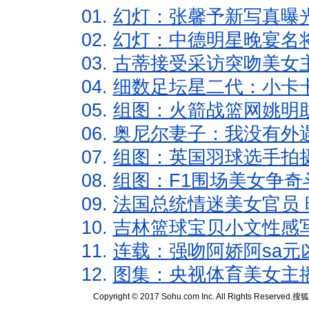
01.
幻灯：张馨予新写真曝
02.
幻灯：中德明星晚宴名
03.
古蒂接受采访突吻美女主
04.
细数足坛星二代：小卡卡
05.
组图：火箭战篮网姚明
06.
奥尼尔妻子：我没有外遇
07.
组图：英国羽球选手拍
08.
组图：F1围场美女争奇
09.
法国总统情迷美女官员 
10.
吉林篮球宝贝小文性感
11.
连载：强吻阿娇阿sa元
12.
图集：央视体育美女主
Copyright © 2017 Sohu.com Inc. All Rights Reserved