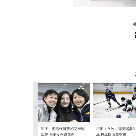
组图：庞清佟健亮相花滑冠
组图：女冰世锦赛瑞典5-
军赛 与美女合影留念
本 日本队向前突进