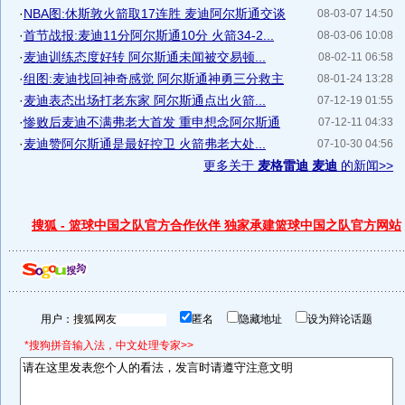
·
NBA图:休斯敦火箭取17连胜 麦迪阿尔斯通交谈
08-03-07 14:50
·
首节战报:麦迪11分阿尔斯通10分 火箭34-2...
08-03-06 10:08
·
麦迪训练态度好转 阿尔斯通未闻被交易顿...
08-02-11 06:58
·
组图:麦迪找回神奇感觉 阿尔斯通神勇三分救主
08-01-24 13:28
·
麦迪表态出场打老东家 阿尔斯通点出火箭...
07-12-19 01:55
·
惨败后麦迪不满弗老大首发 重申想念阿尔斯通
07-12-11 04:33
·
麦迪赞阿尔斯通是最好控卫 火箭弗老大处...
07-10-30 04:56
更多关于
麦格雷迪 麦迪
的新闻>>
搜狐 - 篮球中国之队官方合作伙伴 独家承建篮球中国之队官方网站
用户：
匿名
隐藏地址
设为辩论话题
*搜狗拼音输入法，中文处理专家>>