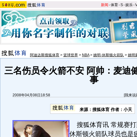
新闻
-
体育
-
S
-
娱乐
-
阿迪达斯搜狐体育
>
篮球世界
>
NBA
>
姚明-休斯顿火箭队
>
姚明
三名伤员令火箭不安 阿帅：麦迪
事
2008年04月08日18:58
[
我来说
来源：搜狐体育 作者：小天
搜狐体育讯 常规赛打
休斯顿火箭队球员也是