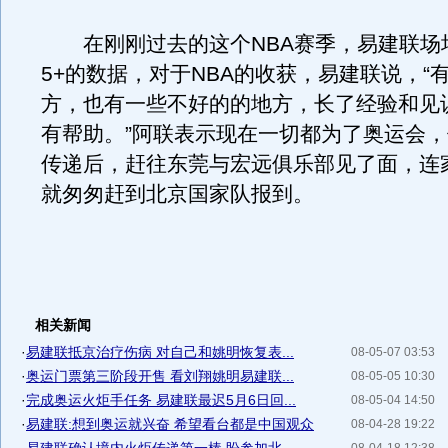
在刚刚过去的这个NBA赛季，易建联场均
5+的数据，对于NBA的收获，易建联说，“
方，也有一些不好的的地方，长了经验和见
有帮助。”阿联表示现在一切都为了奥运会
传递后，赶往东莞与宏远俱乐部见了面，连
就匆匆赶到北京国家队报到。
相关新闻
·
易建联抵京治疗伤病 对自己和姚明恢复表...
08-05-07 03:53
·
奥运门票第三阶段开售 看刘翔姚明易建联...
08-05-05 10:30
·
完成奥运火炬手任务 易建联最迟5月6日回...
08-05-04 14:50
·
易建联:想到奥运就兴奋 希望看台都是中国观众
08-04-28 19:22