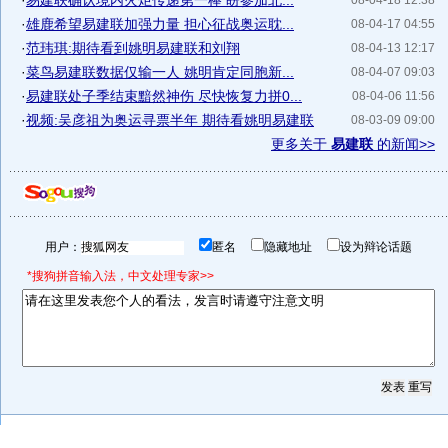
·
易建联确认境内火炬传递第一棒 盼参加北...
08-04-18 12:38
·
雄鹿希望易建联加强力量 担心征战奥运耽...
08-04-17 04:55
·
范玮琪:期待看到姚明易建联和刘翔
08-04-13 12:17
·
菜鸟易建联数据仅输一人 姚明肯定同胞新...
08-04-07 09:03
·
易建联处子季结束黯然神伤 尽快恢复力拼0...
08-04-06 11:56
·
视频:吴彦祖为奥运寻票半年 期待看姚明易建联
08-03-09 09:00
更多关于
易建联
的新闻>>
用户：
匿名
隐藏地址
设为辩论话题
*搜狗拼音输入法，中文处理专家>>