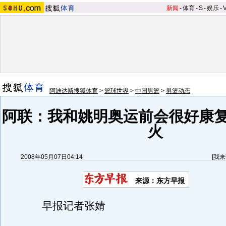
新闻
-
体育
-
S
-
娱乐
-
阿迪达斯搜狐体育
>
篮球世界
>
中国男篮
>
男篮动态
阿联：我和姚明奥运前会很好康复
火
2008年05月07日04:14
[
我来
来源：东方早报
早报记者张婧