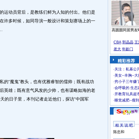
运动员背后，是教练们鲜为人知的付出。他们是
在许多时候，如同导演一般设计和策划赛场上的一
…
高圆圆同居男友
CBA
郭晶晶
王
老大
年龄门
精彩推荐
·
关注：私幕公
·
美女--丰胸--
的“魔鬼”教头，也有优雅睿智的儒帅；既有战功
·
穷小子三年赚
·
会呼吸的 生态
后英雄；既有意气风发的少帅，也有谋略如海的老
·
开教育玩具超市
0天的日子里，本刊记者走近他们，探访“中国军
·
睡觉减肥--瘦
相 关 说 吧
陈忠和