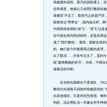
高难度的训练。那天的训练课上，张
忠和满意，他就让几名陪打教练给她
准微笑”不见了，取而代之的是严厉
部曾有过“男帮女”，国内练兵时，
中国男排发明的“前飞”、“背飞”以
在中国女排内部训练时，还是采用这
成了“陪打教练”。显然，国家女排
的。她们奋力扑救着雨点般的皮球，
出了眼泪……许多年过去了，直到今
段“激情燃烧的岁月”。目前，中国女
做最后的冲刺。
目光转向国家女子柔道队，78公
教练刘永福每天训练时给她安排的 
比其他项目，它是对抗性很强、每时
利的，况且男队员一旦被女对手摔倒