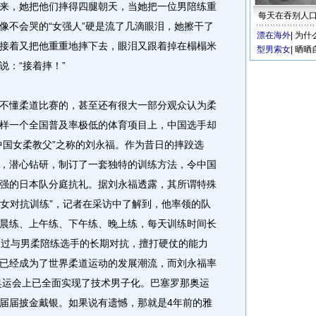
来，她把他们摔得四腿朝天，当她把一位男陪练重
每天在吞别人
像不会哭的“女强人”硬是流了几滴眼泪，她擦干了
漂在海外
|
为什
接着又把他重重地摔下去，眼泪又跟着掉在榻榻米
型男索女
|
晒晒
说：“接着摔！”
懂柔道比赛的，甚至还有很大一部分观众认为柔
样一个全国普及率极低的体育项目上，中国选手却
中国女柔教父”之称的刘永福。作为昔日的摔跤选
，潜心钻研，制订了一套独特的训练方法，令中国
强的日本队分庭抗礼。据刘永福透露，其所谓特殊
男女对抗训练”，记者在采访中了解到，他率领的队
晨练、上午练、下午练、晚上练，每天训练时间长
通过与男柔陪练选手的长期对抗，擅打硬仗的能力
已经成为了世界柔道运动的发展潮流，而刘永福率
那奥运会上已全面实现了技术男子化。巴塞罗那奥运
届届披金戴银。如果说有遗憾，那就是4年前的雅