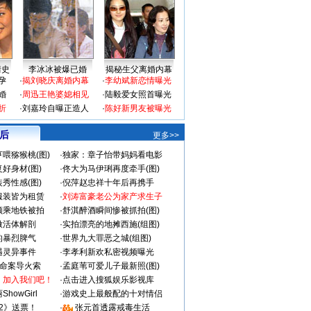
情史
李冰冰被爆已婚
揭秘生父离婚内幕
孕
·
揭刘晓庆离婚内幕
·
李幼斌新恋情曝光
婚
·
周迅王艳婆媳相见
·
陆毅爱女照首曝光
折
·
刘嘉玲自曝正造人
·
陈好新男友被曝光
 后
更多>>
喂猕猴桃(图)
·
独家：章子怡带妈妈看电影
好身材(图)
·
佟大为马伊琍再度牵手(图)
秀性感(图)
·
倪萍赵忠祥十年后再携手
服装皆为租赁
·
刘涛富豪老公为家产求生子
颜乘地铁被拍
·
舒淇醉酒瞬间惨被抓拍(图)
做活体解剖
·
实拍漂亮的地摊西施(组图)
的暴烈脾气
·
世界九大罪恶之城(组图)
遇灵异事件
·
李孝利新欢私密视频曝光
成命案导火索
·
孟庭苇可爱儿子最新照(图)
：加入我们吧！
·
点击进入搜狐娱乐影视库
howGirl
·
游戏史上最般配的十对情侣
2》送票！
·
张元首透露戒毒生活