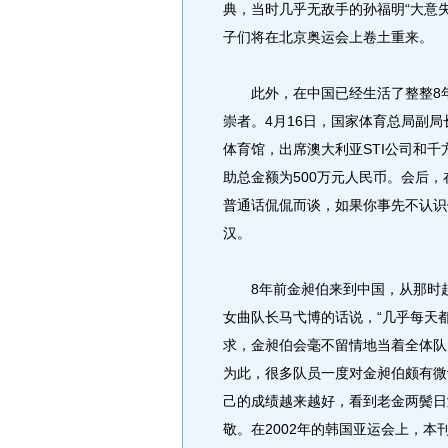
典，当时几乎无敌手的孙福明“大意
子们将在北京奥运会上卷土重来。
此外，在中国已经生活了整整8年
崇者。4月16日，国家体育总局副
体育馆，出席澳大利亚STI公司和
助总金额为500万元人民币。会后
普通话侃侃而谈，如果你事先不认识
汉。
8年前金昶伯来到中国，从那时起
女曲队长马弋博的话说，“几乎每天
求，金昶伯会毫不留情地当着全体队
为此，很多队员一度对金昶伯颇有微
己的成绩越来越好，看到老金两鬓日
敬。在2002年的韩国亚运会上，