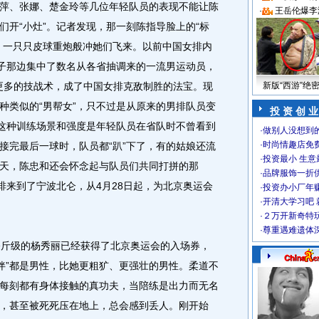
萍、张娜、楚金玲等几位年轻队员的表现不能让陈
·
王岳伦爆李
们开“小灶”。记者发现，那一刻陈指导脸上的“标
，一只只皮球重炮般冲她们飞来。以前中国女排内
网子那边集中了数名从各省抽调来的一流男运动员，
及更多的技战术，成了中国女排克敌制胜的法宝。现
新版“西游”绝
种类似的“男帮女”，只不过是从原来的男排队员变
投 资 创 业
的这种训练场景和强度是年轻队员在省队时不曾看到
·
做别人没想到的
·
时尚情趣店免
接完最后一球时，队员都“趴”下了，有的姑娘还流
·
投资最小 生意
天，陈忠和还会怀念起与队员们共同打拼的那
·
品牌服饰一折
排来到了宁波北仑，从4月28日起，为北京奥运会
·
投资办小厂年
·
开清大学习吧 
·
２万开新奇特
·
尊重遇难遗体
斤级的杨秀丽已经获得了北京奥运会的入场券，
“伴”都是男性，比她更粗犷、更强壮的男性。柔道不
每刻都有身体接触的真功夫，当陪练是出力而无名
，甚至被死死压在地上，总会感到丢人。刚开始