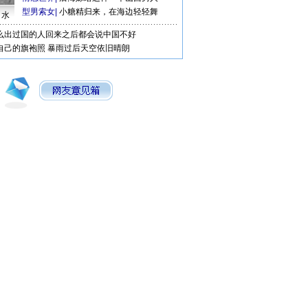
型男索女
|
小糖精归来，在海边轻轻舞
口水
么出过国的人回来之后都会说中国不好
自己的旗袍照
暴雨过后天空依旧晴朗