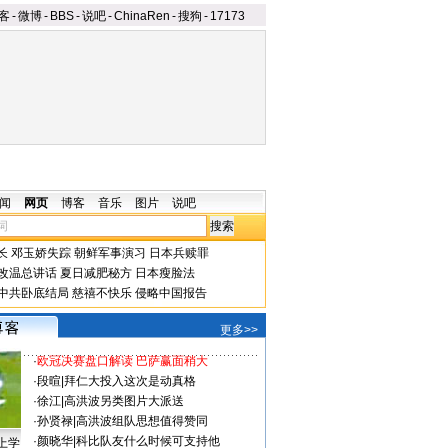
客
-
微博
-
BBS
-
说吧
-
ChinaRen
-
搜狗
-
17173
闻
网页
博客
音乐
图片
说吧
长
邓玉娇失踪
朝鲜军事演习
日本兵赎罪
改温总讲话
夏日减肥秘方
日本瘦脸法
中共卧底结局
慈禧不快乐
侵略中国报告
更多>>
·
欧冠决赛盘口解读 巴萨赢面稍大
·
段暄
|
拜仁大投入这次是动真格
·
徐江
|
高洪波另类图片大派送
·
孙贤禄
|
高洪波组队思想值得赞同
·
颜晓华
|
科比队友什么时候可支持他
上学