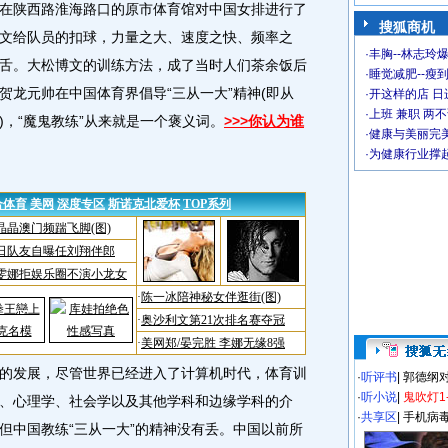
在陕西路淮海路口的原市体育馆对中国女排进行了
搜狐商机
文给队员的扣球，力量之大、速度之快、频率之
·
丰胸--林志玲
舌。大松博文的训练方法，成了当时人们茶余饭后
·
睡觉减肥--瘦到
贺龙元帅在中国体育界倡导“三从一大”精神(即从
·
开这样的店 日进
·
上班 兼职 两
，“魔鬼教练”从来就是一个褒义词。
>>>你认为谁
·
健康与美丽完
·
为健康行业撑
的发展，尽管世界已经进入了计算机时代，体育训
·
听评书
|
郭德纲
·
听小说
|
鬼吹灯1
、心理学、社会学以及其他学科和边缘学科的介
·
共享区
|
手机病
但中国教练“三从一大”的精神没有丢。中国以前所