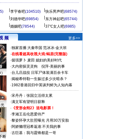
5)
李宇春吧
(104510)
快乐男声吧
(68574)
刘德华吧
(69854)
东方神起吧
(65744)
婚姻吧
(78544)
37℃女人吧
(6985)
视 频
更多>>
·
独家首播:大秦帝国
范冰冰-金大班
·
在线看超高收视大戏:
蜗居(完整版)
·
倔强萝卜
麦田
媳妇的美好时代
·
大内密探灵灵狗
倪萍-美丽的事
·
台儿庄战役 日军尸体装满百余卡车
声》
·
揭秘希特勒一生躲过多少次暗杀？
·
1982香港回归中英谈判鲜为人知内幕
·
宋丹丹：张国立活得太累
·
满文军有望明日获释
曝光
·
《变形金刚2》送电影票！
·
李湘王岳伦恩爱待产
·
黎姿怀孕大肚照曝光 月用30万安胎
·
阿娇懒理冠希返港:不关我的事
·
古巨基：我与霆锋都是一哥
不断