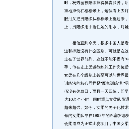
时，杨秀丽被陪练摔得鼻青脸肿，后
重地摔倒在榻榻米上，这位看上去好
眼泪又把男陪练从榻榻米上拖起来，
上，男陪练用手捂住她的泪水，对她
相信直到今天，很多中国人是看不
道和摔跤没有什么区别。可就是在这
走在了世界前列。这就不能不提有“
手，他在走上柔道教练的工作岗位后
女柔在几个级别上甚至可以与世界最
训练法的核心同样是“魔鬼训练”和“
伍没有休息日，而且一天四练，即早
达10余个小时，同时重点女柔队员
越来越强。如今，女柔的男子化技术
领的女柔队早在1992年的巴塞罗
会柔道成为正式比赛项目，中国女柔