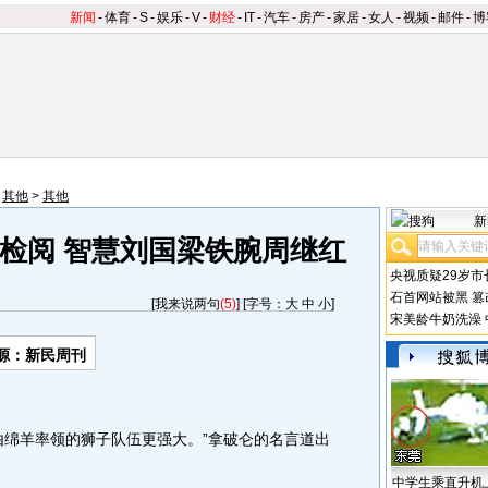
新闻
-
体育
-
S
-
娱乐
-
V
-
财经
-
IT
-
汽车
-
房产
-
家居
-
女人
-
视频
-
邮件
-
博
>
其他
>
其他
新
检阅 智慧刘国梁铁腕周继红
央视质疑29岁市
石首网站被黑
篡
[
我来说两句
(5)
] [字号：
大
中
小
]
宋美龄牛奶洗澡
源：新民周刊
绵羊率领的狮子队伍更强大。”拿破仑的名言道出
中学生乘直升机