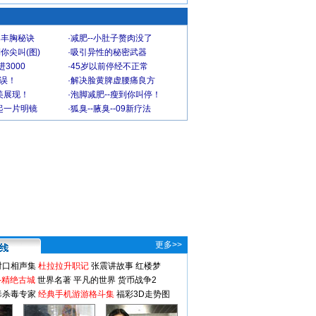
爆丰胸秘诀
·
减肥--小肚子赘肉没了
你尖叫(图)
·
吸引异性的秘密武器
3000
·
45岁以前停经不正常
不误！
·
解决脸黄脾虚腰痛良方
美展现！
·
泡脚减肥--瘦到你叫停！
起一片明镜
·
狐臭--腋臭--09新疗法
更多>>
对口相声集
杜拉拉升职记
张震讲故事
红楼梦
-精绝古城
世界名著
平凡的世界
货币战争2
毒杀毒专家
经典手机游游格斗集
福彩3D走势图