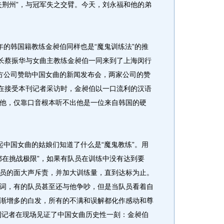
失荆州”，与冠军失之交臂。今天，刘永福和他的弟
的韩国籍教练金昶伯同样也是“魔鬼训练法”的推
局长蔡振华与女曲主教练金昶伯一同来到了上海闵行
千方公司赞助中国女曲的新闻发布会，两家公司的赞
，在接受本刊记者采访时，金昶伯以一口流利的汉语
他，仅靠口音根本听不出他是一位来自韩国的硬
中国女曲的姑娘们知道了什么是“魔鬼教练”。用
都在挑战极限”，如果有队员在训练中没有达到要
员的面大声斥责，并加大训练量，直到达标为止。
词，有的队员甚至还与他争吵，但是当队员看着自
渐增多的白发，所有的不满和误解都化作感动和尊
本刊记者在现场见证了中国女曲历史性一刻：金昶伯