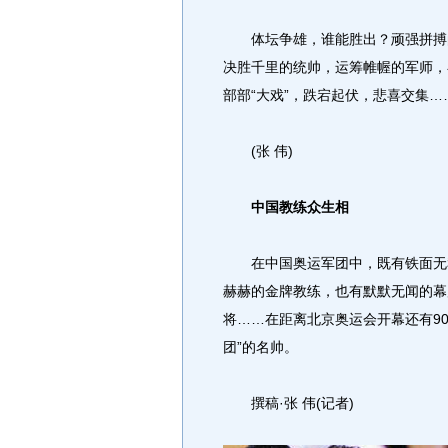
体坛争雄，谁能胜出？顽强拼搏的
决胜千里的统帅，运筹帷幄的军师，
部部“大戏”，跌宕起伏，悲喜交集…
(张 伟)
中国教练众生相
在中国奥运军团中，既有铁面无私
赫赫的金牌教练，也有默默无闻的幕
将……在距离北京奥运会开幕还有9
团”的名帅。
撰稿·张 伟(记者)