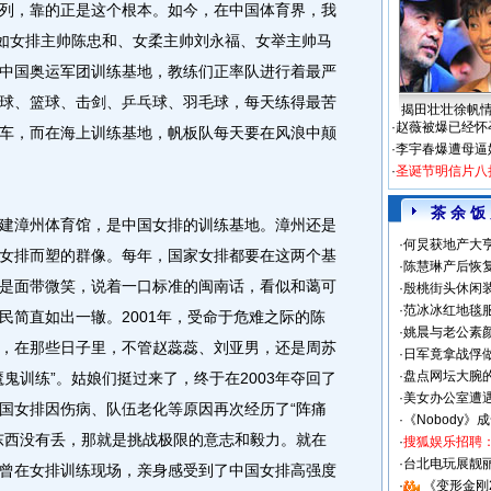
列，靠的正是这个根本。如今，在中国体育界，我
，如女排主帅陈忠和、女柔主帅刘永福、女举主帅马
中国奥运军团训练基地，教练们正率队进行着最严
球、篮球、击剑、乒乓球、羽毛球，每天练得最苦
揭田壮壮徐帆
·
赵薇被爆已经怀
车，而在海上训练基地，帆板队每天要在风浪中颠
·
李宇春爆遭母逼
·
圣诞节明信片八
茶 余 饭
漳州体育馆，是中国女排的训练基地。漳州还是
·
何炅获地产大亨
女排而塑的群像。每年，国家女排都要在这两个基
·
陈慧琳产后恢复
是面带微笑，说着一口标准的闽南话，看似和蔼可
·
殷桃街头休闲装
·
范冰冰红地毯
民简直如出一辙。2001年，受命于危难之际的陈
·
姚晨与老公素
，在那些日子里，不管赵蕊蕊、刘亚男，还是周苏
·
日军竟拿战俘
·
盘点网坛大腕
鬼训练”。姑娘们挺过来了，终于在2003年夺回了
·
美女办公室遭
国女排因伤病、队伍老化等原因再次经历了“阵痛
·
《Nobody》
东西没有丢，那就是挑战极限的意志和毅力。就在
·
搜狐娱乐招聘
·
台北电玩展靓丽S
曾在女排训练现场，亲身感受到了中国女排高强度
·
《变形金刚