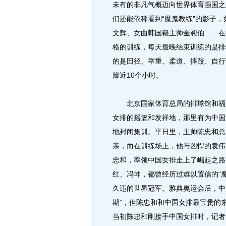
未有的非凡气概迈向世界体育强国之
们还能依稀看到“魔鬼教练”的影子
文辉、女曲韩国籍主帅金昶伯……在
格的训练，每天最晚结束训练的是排
的是田径、举重、柔道、摔跤、自行
簸近10个小时。
北京国家体育总局的排球馆和福建
女排的摇篮和发祥地，那里有为中国
地封闭集训。平日里，主帅陈忠和总
亲，而在训练场上，他与凶悍的袁伟
忠和，率领中国女排走上了崛起之路
红、冯坤，都曾经历过难以置信的“魔
久违的世界冠军。雅典奥运会后，中
期”，但陈忠和和中国女排最宝贵的
当初陈忠和刚接手中国女排时，记者