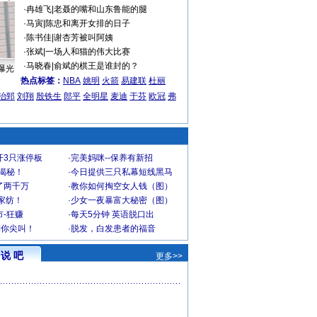
·
冉雄飞
|
老聂的嘴和山东鲁能的腿
·
马寅
|
陈忠和离开女排的日子
·
陈书佳
|
谢杏芳被叫阿姨
·
张斌
|
一场人和猫的伟大比赛
·
马晓春
|
俞斌的棋王是谁封的？
曝光
热点标签：
NBA
姚明
火箭
易建联
杜丽
治郅
刘翔
殷铁生
郎平
全明星
麦迪
于芬
欧冠
弗
开3只涨停板
·
完美妈咪--保养有新招
大揭秘！
·
今日提供三只私幕短线黑马
了两千万
·
教你如何掏空女人钱（图）
家纺！
·
少女一夜暴富大秘密（图）
-狂赚
·
每天5分钟 英语脱口出
到你尖叫！
·
脱发，白发患者的福音
说 吧
更多>>