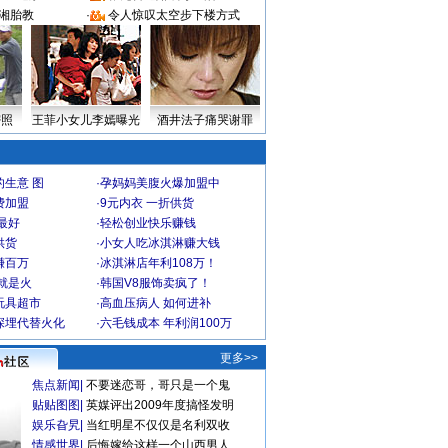
湘胎教
·
令人惊叹太空步下楼方式
密照
王菲小女儿李嫣曝光
酒井法子痛哭谢罪
生意 图
·
孕妈妈美腹火爆加盟中
费加盟
·
9元内衣 一折供货
最好
·
轻松创业快乐赚钱
供货
·
小女人吃冰淇淋赚大钱
赚百万
·
冰淇淋店年利108万！
就是火
·
韩国V8服饰卖疯了！
玩具超市
·
高血压病人 如何进补
深埋代替火化
·
六毛钱成本 年利润100万
更多>>
焦点新闻
|
不要迷恋哥，哥只是一个鬼
贴贴图图
|
英媒评出2009年度搞怪发明
娱乐旮旯
|
当红明星不仅仅是名利双收
情感世界
|
后悔嫁给这样一个山西男人