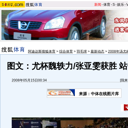
新闻
-
体育
-
S
-
娱乐
-
阿迪达斯搜狐体育
>
综合体育
>
羽毛球
>
最新动态
>
2008年汤
图文：尤杯魏轶力/张亚雯获胜 
2008年05月15日00:34
[
我来
来源：中体在线图片库