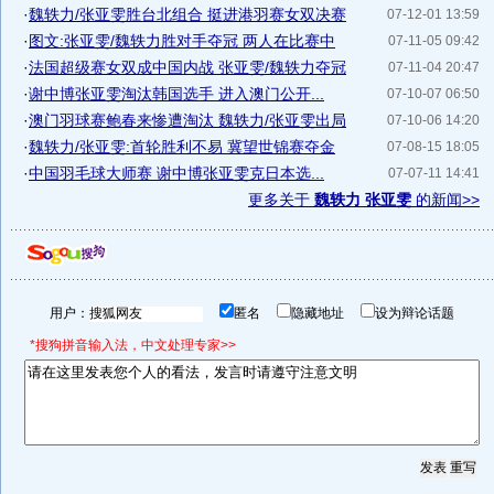
·
魏轶力/张亚雯胜台北组合 挺进港羽赛女双决赛
07-12-01 13:59
·
图文:张亚雯/魏轶力胜对手夺冠 两人在比赛中
07-11-05 09:42
·
法国超级赛女双成中国内战 张亚雯/魏轶力夺冠
07-11-04 20:47
·
谢中博张亚雯淘汰韩国选手 进入澳门公开...
07-10-07 06:50
·
澳门羽球赛鲍春来惨遭淘汰 魏轶力/张亚雯出局
07-10-06 14:20
·
魏轶力/张亚雯:首轮胜利不易 冀望世锦赛夺金
07-08-15 18:05
·
中国羽毛球大师赛 谢中博张亚雯克日本选...
07-07-11 14:41
更多关于
魏轶力 张亚雯
的新闻>>
用户：
匿名
隐藏地址
设为辩论话题
*搜狗拼音输入法，中文处理专家>>