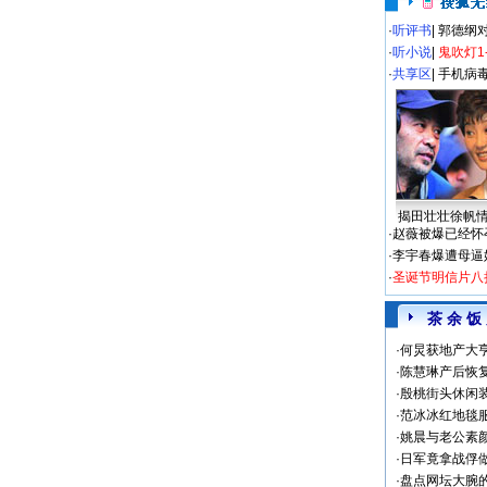
·
听评书
|
郭德纲
·
听小说
|
鬼吹灯1
·
共享区
|
手机病
揭田壮壮徐帆
·
赵薇被爆已经怀
·
李宇春爆遭母逼
·
圣诞节明信片八
茶 余 饭
·
何炅获地产大亨
·
陈慧琳产后恢复
·
殷桃街头休闲装
·
范冰冰红地毯
·
姚晨与老公素
·
日军竟拿战俘
·
盘点网坛大腕