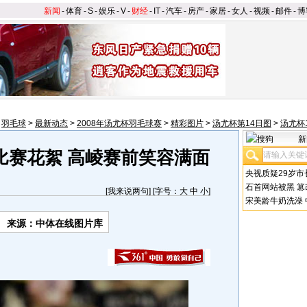
新闻
-
体育
-
S
-
娱乐
-
V
-
财经
-
IT
-
汽车
-
房产
-
家居
-
女人
-
视频
-
邮件
-
博
>
羽毛球
>
最新动态
>
2008年汤尤杯羽毛球赛
>
精彩图片
>
汤尤杯第14日图
>
汤尤杯
新
比赛花絮 高崚赛前笑容满面
央视质疑29岁市
石首网站被黑
篡
[
我来说两句
] [字号：
大
中
小
]
宋美龄牛奶洗澡
来源：中体在线图片库