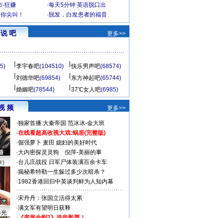
-狂赚
·
每天5分钟 英语脱口出
到你尖叫！
·
脱发，白发患者的福音
说 吧
更多>>
5)
李宇春吧
(104510)
快乐男声吧
(68574)
刘德华吧
(69854)
东方神起吧
(65744)
婚姻吧
(78544)
37℃女人吧
(6985)
视 频
更多>>
·
独家首播:大秦帝国
范冰冰-金大班
·
在线看超高收视大戏:
蜗居(完整版)
·
倔强萝卜
麦田
媳妇的美好时代
·
大内密探灵灵狗
倪萍-美丽的事
·
台儿庄战役 日军尸体装满百余卡车
声》
·
揭秘希特勒一生躲过多少次暗杀？
·
1982香港回归中英谈判鲜为人知内幕
·
宋丹丹：张国立活得太累
·
满文军有望明日获释
曝光
·
《变形金刚2》送电影票！