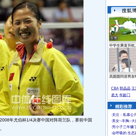
中学生乘直升机
高圆圆同居男友
CBA
郭晶晶
王
老大
年龄门
精彩推荐
·
关注：私幕公
2008年尤伯杯1/4决赛中国对阵荷兰队，赛前中国
·
美女--丰胸--
·
穷小子三年赚
。
·
会呼吸的 生态