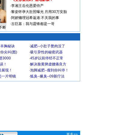
·
李湘王岳伦恩爱待产
·
黎姿怀孕大肚照曝光 月用30万安胎
·
阿娇懒理冠希返港:不关我的事
·
古巨基：我与霆锋都是一哥
不断
爆丰胸秘诀
·
减肥--小肚子赘肉没了
你尖叫(图)
·
吸引异性的秘密武器
3000
·
45岁以前停经不正常
不误！
·
解决脸黄脾虚腰痛良方
美展现！
·
泡脚减肥--瘦到你叫停！
起一片明镜
·
狐臭--腋臭--09新疗法
更多>>