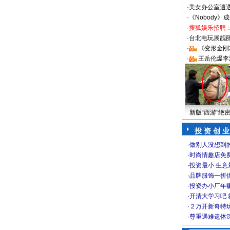
·
美女办公室遭
·
《Nobody》
·
搜狐娱乐招聘
·
台北电玩展靓丽S
·
《变形金刚
·
王岳伦爆李
新版“西游”绝
投 资 创 业
·
做别人没想到的
·
时尚情趣店免
·
投资最小 生意
·
品牌服饰一折
·
投资办小厂年
·
开清大学习吧 
·
２万开新奇特
·
尊重遇难遗体