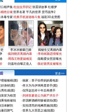
对口相声集
杜拉拉升职记
张震讲故事
红楼梦
-精绝古城
世界名著
平凡的世界
货币战争2
毒杀毒专家
经典手机游游格斗集
福彩3D走势图
情史
李冰冰被爆已婚
揭秘生父离婚内幕
孕
·
揭刘晓庆离婚内幕
·
李幼斌新恋情曝光
婚
·
周迅王艳婆媳相见
·
陆毅爱女照首曝光
折
·
刘嘉玲自曝正造人
·
陈好新男友被曝光
 后
更多>>
喂猕猴桃(图)
·
独家：章子怡带妈妈看电影
好身材(图)
·
佟大为马伊琍再度牵手(图)
秀性感(图)
·
倪萍赵忠祥十年后再携手
服装皆为租赁
·
刘涛富豪老公为家产求生子
颜乘地铁被拍
·
舒淇醉酒瞬间惨被抓拍(图)
做活体解剖
·
实拍漂亮的地摊西施(组图)
的暴烈脾气
·
世界九大罪恶之城(组图)