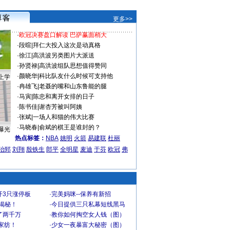
更多>>
·
欧冠决赛盘口解读 巴萨赢面稍大
·
段暄
|
拜仁大投入这次是动真格
·
徐江
|
高洪波另类图片大派送
·
孙贤禄
|
高洪波组队思想值得赞同
·
颜晓华
|
科比队友什么时候可支持他
上学
·
冉雄飞
|
老聂的嘴和山东鲁能的腿
·
马寅
|
陈忠和离开女排的日子
·
陈书佳
|
谢杏芳被叫阿姨
·
张斌
|
一场人和猫的伟大比赛
·
马晓春
|
俞斌的棋王是谁封的？
曝光
热点标签：
NBA
姚明
火箭
易建联
杜丽
治郅
刘翔
殷铁生
郎平
全明星
麦迪
于芬
欧冠
弗
开3只涨停板
·
完美妈咪--保养有新招
大揭秘！
·
今日提供三只私幕短线黑马
了两千万
·
教你如何掏空女人钱（图）
家纺！
·
少女一夜暴富大秘密（图）