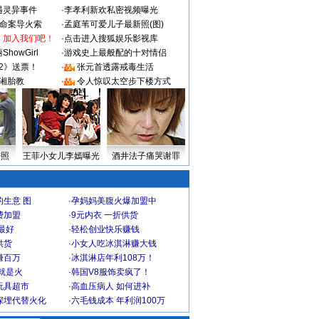
遇灵异事件
·
李孝利新欢私密视频曝光
成命案导火索
·
孟庭苇可爱儿子最新照(图)
：加入我们吧！
·
点击进入搜狐娱乐影视库
howGirl
·
游戏史上最般配的十对情侣
2》送票！
·
张元首透露戒毒生活
湘胎教
·
令人惊叹太空步下楼方式
密照
王菲小女儿李嫣曝光
酒井法子痛哭谢罪
生意 图
·
孕妈妈美腹火爆加盟中
费加盟
·
9元内衣 一折供货
最好
·
轻松创业快乐赚钱
供货
·
小女人吃冰淇淋赚大钱
赚百万
·
冰淇淋店年利108万！
就是火
·
韩国V8服饰卖疯了！
玩具超市
·
高血压病人 如何进补
深埋代替火化
·
六毛钱成本 年利润100万