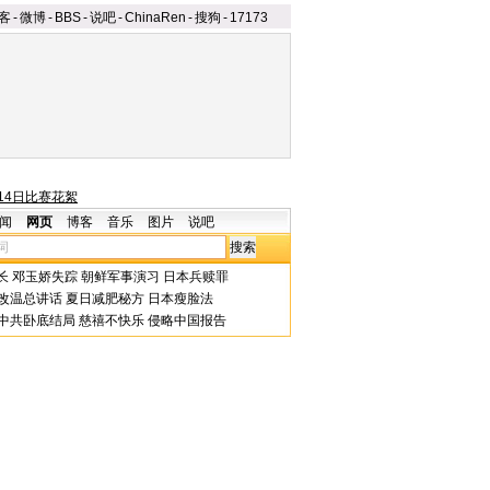
客
-
微博
-
BBS
-
说吧
-
ChinaRen
-
搜狗
-
17173
14日比赛花絮
闻
网页
博客
音乐
图片
说吧
长
邓玉娇失踪
朝鲜军事演习
日本兵赎罪
改温总讲话
夏日减肥秘方
日本瘦脸法
中共卧底结局
慈禧不快乐
侵略中国报告