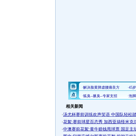
相关新闻
·
汤尤杯赛前训练欢声笑语 中国队轻松踏上
·
花絮:赛前球星百态秀 加西亚搞怪米克
·
中澳赛前花絮:黄牛赔钱甩球票 国足主