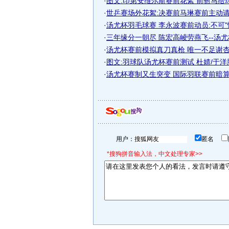
·
图文:印第安维尔斯赛前花絮 前驸马给
·
世乒赛场外花絮:决赛前马琳赛前主动请战
·
汤尤杯羽毛球赛 李永波赛前动员:不可"
·
三年缘分一朝尽 陈宏高崚劳燕飞--汤
·
汤尤杯赛前模拟真刀真枪 唯一不足谢杏芳V
·
图文:羽球队汤尤杯赛前测试 杜婧/于
·
汤尤杯赛制又生突变 国际羽联赛前暗
用户：
匿名
*搜狗拼音输入法，中文处理专家>>