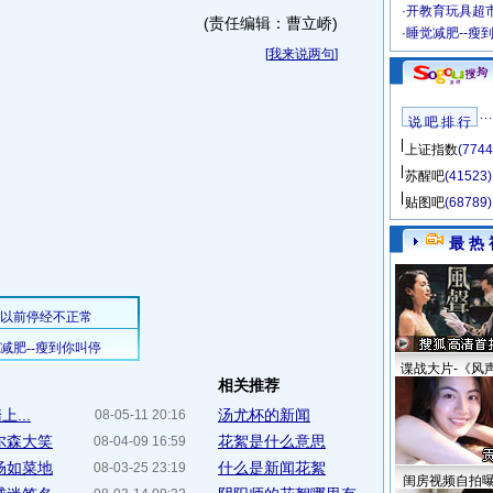
·
开教育玩具超市
(责任编辑：曹立峤)
·
睡觉减肥--瘦
[
我来说两句
]
说 吧 排 行
上证指数
(7744
苏醒吧
(41523)
贴图吧
(68789)
最 热 
谍战大片-《风
相关推荐
...
汤尤杯的新闻
08-05-11 20:16
尔森大笑
花絮是什么意思
08-04-09 16:59
场如菜地
什么是新闻花絮
08-03-25 23:19
闺房视频自拍