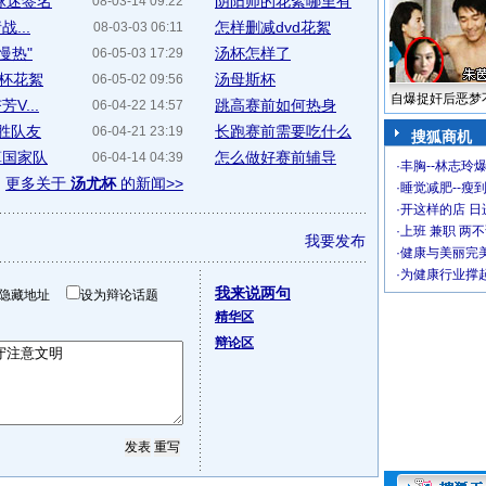
球迷签名
阴阳师的花絮哪里有
08-03-14 09:22
...
怎样删减dvd花絮
08-03-03 06:11
慢热"
汤杯怎样了
06-05-03 17:29
尤杯花絮
汤母斯杯
06-05-02 09:56
自爆捉奸后恶梦
...
跳高赛前如何热身
06-04-22 14:57
洋胜队友
长跑赛前需要吃什么
06-04-21 23:19
搜狐商机
算国家队
怎么做好赛前辅导
06-04-14 04:39
·
丰胸--林志玲
更多关于
汤尤杯
的新闻>>
·
睡觉减肥--瘦到
·
开这样的店 日进
·
上班 兼职 两
我要发布
·
健康与美丽完
·
为健康行业撑
我来说两句
隐藏地址
设为辩论话题
精华区
辩论区