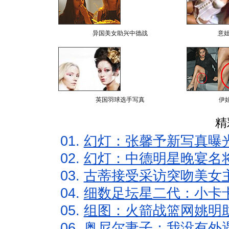
异国美女助兴中德战
意
英国羽球选手写真
伊
精
01.
幻灯：张馨予新写真曝
02.
幻灯：中德明星晚宴名
03.
古蒂接受采访突吻美女主
04.
细数足坛星二代：小卡卡
05.
组图：火箭战篮网姚明
06.
奥尼尔妻子：我没有外遇