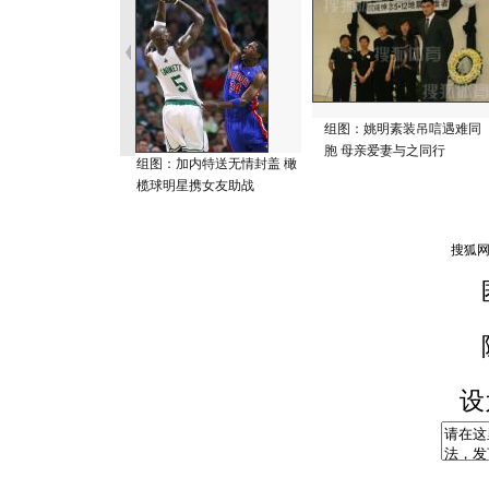
组图：姚明素装吊唁遇难同
胞 母亲爱妻与之同行
组图：加内特送无情封盖 橄
榄球明星携女友助战
设