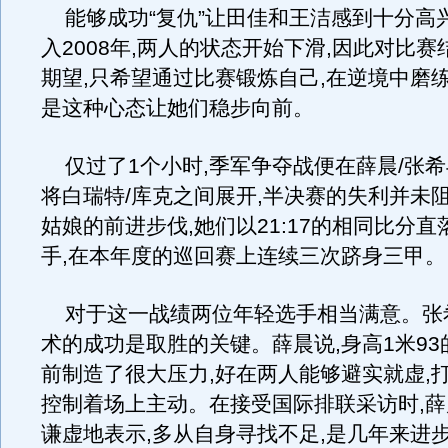
能够成功“复仇”让田佳和王洁感到十分高兴
入2008年,两人的状态开始下滑,因此对比
期望,只希望通过比赛锻炼自己,在逆境中磨练
是这种心态让她们稳步向前。
仅过了1个小时,季军争夺战便在薛晨/张
将白瑞特/库克之间展开,半决赛的失利并未
姑娘的前进步伐,她们以21:17的相同比分
手,在本年度的巡回赛上连续三次跻身三甲。
对于这一战绩两位年轻选手相当满意。张希
术的成功是取胜的关键。薛晨说,身高1米9
前制造了很大压力,好在两人能够避实就虚,打
控制着场上主动。在接受国际排联采访时,薛
谦虚地表示,多从自身寻找不足,是几年来进