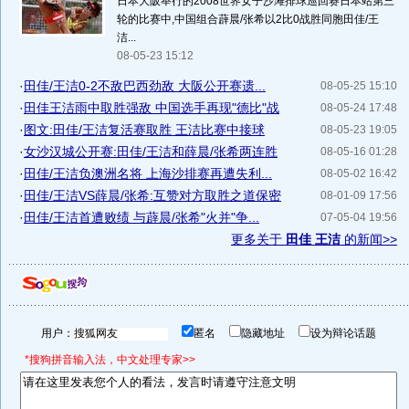
日本大阪举行的2008世界女子沙滩排球巡回赛日本站第三
轮的比赛中,中国组合薜晨/张希以2比0战胜同胞田佳/王
洁...
08-05-23 15:12
·
田佳/王洁0-2不敌巴西劲敌 大阪公开赛遗...
08-05-25 15:10
·
田佳王洁雨中取胜强敌 中国选手再现"德比"战
08-05-24 17:48
·
图文:田佳/王洁复活赛取胜 王洁比赛中接球
08-05-23 19:05
·
女沙汉城公开赛:田佳/王洁和薛晨/张希两连胜
08-05-16 01:28
·
田佳/王洁负澳洲名将 上海沙排赛再遭失利...
08-05-02 16:42
·
田佳/王洁VS薛晨/张希:互赞对方取胜之道保密
08-01-09 17:56
·
田佳/王洁首遭败绩 与薜晨/张希"火并"争...
07-05-04 19:56
更多关于
田佳 王洁
的新闻>>
用户：
匿名
隐藏地址
设为辩论话题
*搜狗拼音输入法，中文处理专家>>