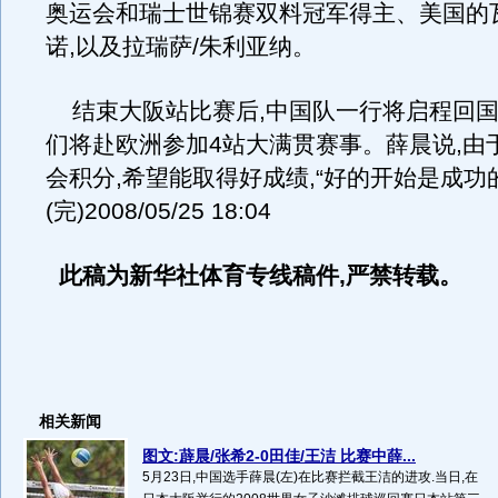
奥运会和瑞士世锦赛双料冠军得主、美国的
诺,以及拉瑞萨/朱利亚纳。
结束大阪站比赛后,中国队一行将启程回国
们将赴欧洲参加4站大满贯赛事。薛晨说,由
会积分,希望能取得好成绩,“好的开始是成功
(完)2008/05/25 18:04
此稿为新华社体育专线稿件,严禁转载。
相关新闻
图文:薜晨/张希2-0田佳/王洁 比赛中薛...
5月23日,中国选手薛晨(左)在比赛拦截王洁的进攻.当日,在