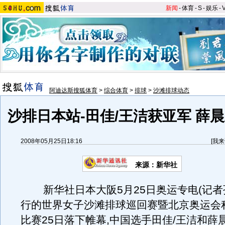
新闻
-
体育
-
S
-
娱乐
-
阿迪达斯搜狐体育
>
综合体育
>
排球
>
沙滩排球动态
沙排日本站-田佳/王洁获亚军 薛晨
2008年05月25日18:16
[
我来
来源：新华社
新华社日本大阪5月25日奥运专电(记者
行的世界女子沙滩排球巡回赛暨北京奥运会
比赛25日落下帷幕,中国选手田佳/王洁和薛