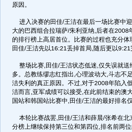
原因。
进入决赛的田佳/王洁在最后一场比赛中迎
大的巴西组合拉瑞萨/朱利亚纳,后者在200
的排行榜上高居首位。比赛的过程也充分体
田佳/王洁先以16:21丢掉首局,随后更以9:2
整场比赛,田佳/王洁状态低迷,仅失误就送
多。总教练缪志红指出,心理波动大,斗志不足
洁失利的真正原因。不过,对于2008年陷入
洁而言,亚军成绩可以接受,在此前结束的澳
国站和韩国站比赛中,田佳/王洁的最好排名
本轮比赛战罢,田佳/王洁和薛晨/张希在北
分榜上继续保持第三位和第四位,排名前两