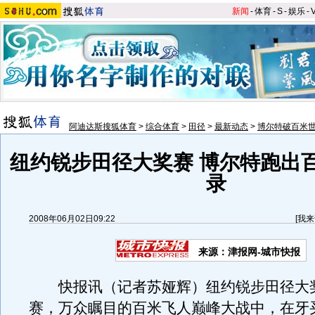
新闻
-
体育
-
S
-
娱乐
-
阿迪达斯搜狐体育
>
综合体育
>
田径
>
最新动态
>
博尔特破百米
纽约锐步田径大奖赛 博尔特跑出
录
2008年06月02日09:22
[
我来
来源：津报网-城市快报
快报讯（记者苏娅辉）纽约锐步田径大
赛，万众瞩目的百米飞人巅峰大战中，在牙