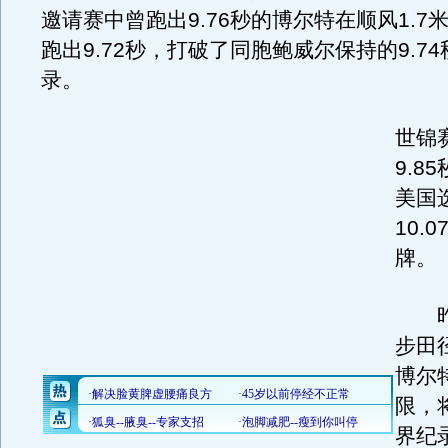
邀请赛中曾跑出9.76秒的博尔特在顺风1.7
跑出9.72秒，打破了同胞鲍威尔保持的9.7
录。
世锦
9.8
美国
10.
牌。
昨
步田
博尔
限，
界纪录