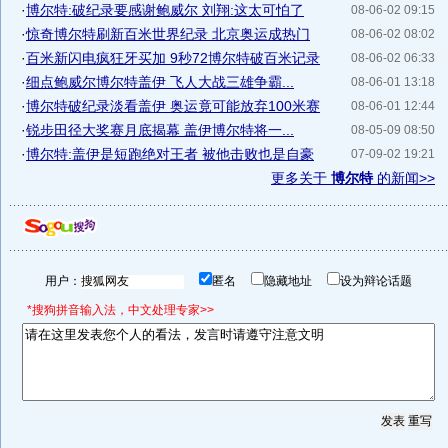
·
博尔特:破纪录要感谢鲍威尔 刘翔:这太可怕了
08-06-02 09:15
·
惊奇博尔特刷新百米世界纪录 北京奥运成热门
08-06-02 08:02
·
百米新闪电疯狂牙买加 9秒72博尔特破百米记录
08-06-02 06:33
·
细点鲍威尔博尔特盖伊 飞人大战三雄争霸...
08-06-01 13:18
·
博尔特破纪录淡看盖伊 奥运竟可能放弃100米赛
08-06-01 12:44
·
锐步田径大奖赛月底揭幕 盖伊博尔特将一...
08-05-09 08:50
·
博尔特:盖伊是短跑绝对王者 被他击败也是自豪
07-09-02 19:21
更多关于
博尔特
的新闻>>
用户：
匿名
隐藏地址
设为辩论话题
*搜狗拼音输入法，中文处理专家>>