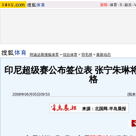
新闻
-
体育
-
S
-
娱乐
-
阿迪达斯搜狐体育
>
综合体育
>
羽毛球
>
最新动态
印尼超级赛公布签位表 张宁朱琳
格
2008年06月05日09:53
[
我来
来源：北国网-半岛晨报