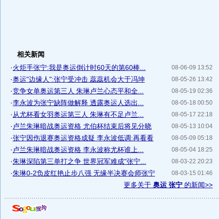
相关新闻
·
火炬手张宁:我是奥运倒计时60天的第60棒...
08-06-09 13:52
·
奥运"边缘人":张宁受冲击 蕊蕊机会大于冯坤
08-05-26 13:42
·
竞争女单奥运第三人 朱琳卢兰心态平和全...
08-05-19 02:36
·
李永波为张宁缺阵做解释 透露奥运人选出...
08-05-18 00:50
·
从尤杯看女羽奥运第三人 朱琳有不足卢兰...
08-05-17 22:18
·
卢兰朱琳暗战奥运资格 尤伯杯结束后将见分晓
08-05-13 10:04
·
张宁因伤退赛奥运资格成疑 李永波低调:再看看
08-05-09 05:18
·
卢兰朱琳暗战奥运资格 李永波称尤杯谁上...
08-05-04 18:25
·
朱琳深陷第三单打之争 世界冠军难成"张宁...
08-03-22 20:23
·
朱琳0-2负皮红艳止步八强 无缘半决赛会师张宁
08-03-15 01:46
更多关于
奥运 张宁
的新闻>>