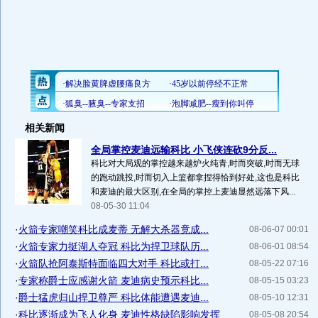
相关新闻
全局掌控麦迪远输科比 小飞侠连砍9分反...
科比对大局观的掌控越来越炉火纯青,时而突破,时而无球
的跑动跳投,时而切入上篮都拿捏得恰到好处,这也是科比
和麦迪的最大区别,在全局的掌控上麦迪显然远落下风...
08-05-30 11:04
·
火箭专家嘲笑科比成麦蒂 无解大杀器竟成...
08-06-07 00:01
·
火箭专家力挺湖人夺冠 科比为捍卫球队历...
08-06-01 08:54
·
火箭队抢阿泰斯特面临四大对手 科比或打...
08-05-22 07:16
·
专家称爵士应感谢火箭 麦迪病史预示科比...
08-05-15 03:23
·
爵士猛虎归山捍卫尊严 科比体能遭遇麦迪...
08-05-10 12:31
·
科比逐渐成为飞人化身 麦迪性格缺陷影响发挥
08-05-08 20:54