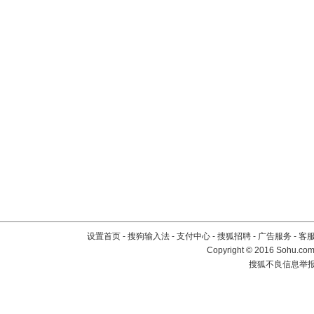
设置首页
-
搜狗输入法
-
支付中心
-
搜狐招聘
-
广告服务
-
客
Copyright
©
2016 Sohu.com 
搜狐不良信息举