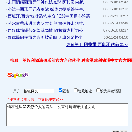
·
未雨绸缪西班牙门神也练点球 阿拉贡内斯...
08-06-08 05:43
·
小法与西班牙记者冷战 媒体力挺哈维斗牛...
08-06-08 03:13
·
西班牙:西方"媒体恐怖主义"诋毁中国用心险恶
08-04-22 10:57
·
劳尔古蒂未进国家队大名单 媒体抨击阿拉...
08-02-14 09:49
·
西媒体惊曝劳尔落选隐情 阿拉贡内斯为公...
07-10-10 08:37
·
媒体爆阿拉贡内斯将被辞职 西班牙足协力...
06-11-24 04:56
更多关于
阿拉贡 西班牙
的新闻>>
搜狐 - 英超利物浦俱乐部官方合作伙伴 独家承建利物浦中文官方网
用户：
匿名
隐藏地址
设为辩论话题
*搜狗拼音输入法，中文处理专家>>