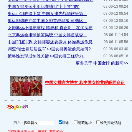
·
中国女排奥运小组比赛抽到"上上签"(图)
08-06-13 09:24
·
奥运小组赛得上签 中国女排先战弱旅争第...
08-06-12 08:54
·
奥运排球赛抽签中国女排首战弱旅 可选比...
08-06-12 08:16
·
女排奥运小组赛赛程 陈忠和:真正对手在淘汰赛
08-06-12 06:29
·
北京奥运会排球抽签揭晓 中国女排首战委...
08-06-11 14:54
·
中国军团冲刺:女排阵容还要微调 体操奥运作息
08-06-11 05:56
·
调查:瑞士赛屈居亚军 中国女排奥运前景如何?
08-06-09 03:40
·
策略性发球成制胜关键 中国女排三优势力...
08-06-08 05:16
更多关于
中国女排
的新闻>>
中国女排官方博客 和中国女排共呼吸同命运
用户：
匿名
隐藏地址
设为辩论话题
*搜狗拼音输入法，中文处理专家>>