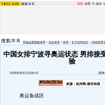
新闻
-
体育
-
S
-
娱乐
-
阿迪达斯搜狐体育
>
综合体育
>
排球
>
女子排球动态
>
2008世
中国女排宁波寻奥运状态 男排接
验
2008年06月15日06:42
[
我来
来源：杭州网-都市快报
奥运备战区