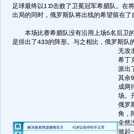
足球最终以1∶0击败了卫冕冠军希腊队。在
出局的同时，俄罗斯队将出线的希望留在了
本场比赛希腊队没有沿用上场5名后卫的
是排出了433的阵形。
与之相比，俄罗斯队
无攻
希丁
派出
其余
成两
场。
俄罗
角，
全然
掀起