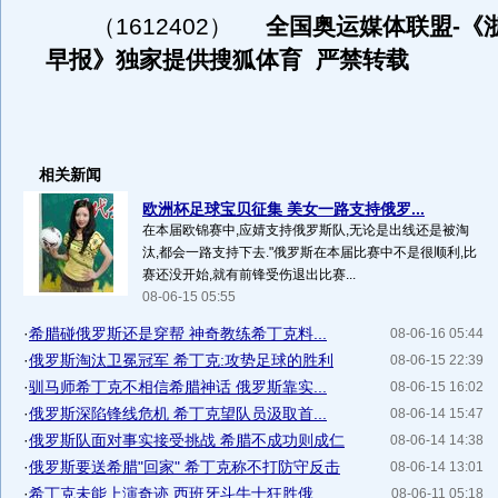
（1612402）
全国奥运媒体联盟-《
早报》独家提供搜狐体育 严禁转载
相关新闻
欧洲杯足球宝贝征集 美女一路支持俄罗...
在本届欧锦赛中,应婧支持俄罗斯队,无论是出线还是被淘
汰,都会一路支持下去."俄罗斯在本届比赛中不是很顺利,比
赛还没开始,就有前锋受伤退出比赛...
08-06-15 05:55
·
希腊碰俄罗斯还是穿帮 神奇教练希丁克料...
08-06-16 05:44
·
俄罗斯淘汰卫冕冠军 希丁克:攻势足球的胜利
08-06-15 22:39
·
驯马师希丁克不相信希腊神话 俄罗斯靠实...
08-06-15 16:02
·
俄罗斯深陷锋线危机 希丁克望队员汲取首...
08-06-14 15:47
·
俄罗斯队面对事实接受挑战 希腊不成功则成仁
08-06-14 14:38
·
俄罗斯要送希腊"回家" 希丁克称不打防守反击
08-06-14 13:01
·
希丁克未能上演奇迹 西班牙斗牛士狂胜俄...
08-06-11 05:18