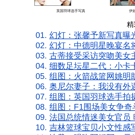
英国羽球选手写真
伊
精
01.
幻灯：张馨予新写真曝
02.
幻灯：中德明星晚宴名
03.
古蒂接受采访突吻美女主
04.
细数足坛星二代：小卡卡
05.
组图：火箭战篮网姚明
06.
奥尼尔妻子：我没有外遇
07.
组图：英国羽球选手拍
08.
组图：F1围场美女争奇
09.
法国总统情迷美女官员 
10.
吉林篮球宝贝小文性感