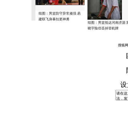
组图：男篮防守异常顽强 易
建联飞身暴扣更神勇
组图：男篮抵达河南济源 
晓宇险些丢掉登机牌
设