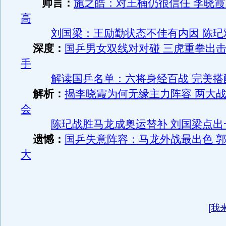
帅言：
施之皓：对王楠仍很信任 李晓
高
刘国梁：王励勤状态不佳有内因 陈玘
深度：
国乒男女双线对对碰 三虎重拳出
手
解读国乒名单：六将身经百战 完美搭
解析：
揭李晓霞为何无缘主力阵容 两大
会
陈玘战胜马龙成奥运替补 刘国梁点出
遗憾：
国乒失意阵容：马龙外战最出色 
大
[
我