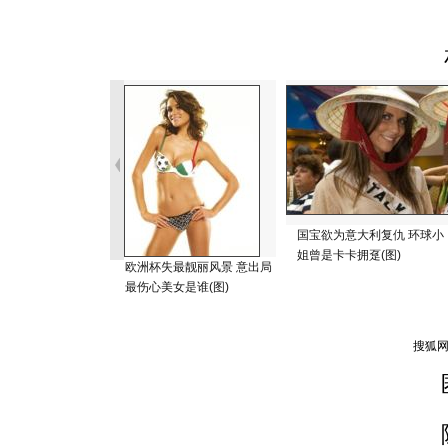
国宝欲为意大利复仇 环球小
姐曾是卡卡拥趸(图)
欧洲杯失最靓丽风景 意出局
最伤心美女是谁(图)