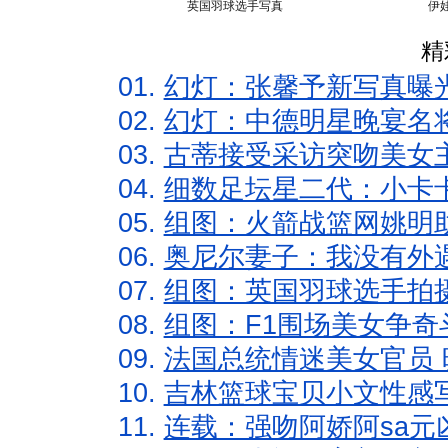
英国羽球选手写真
伊
精
01.
幻灯：张馨予新写真曝
02.
幻灯：中德明星晚宴名
03.
古蒂接受采访突吻美女主
04.
细数足坛星二代：小卡卡
05.
组图：火箭战篮网姚明
06.
奥尼尔妻子：我没有外遇
07.
组图：英国羽球选手拍
08.
组图：F1围场美女争奇
09.
法国总统情迷美女官员 
10.
吉林篮球宝贝小文性感
11.
连载：强吻阿娇阿sa元