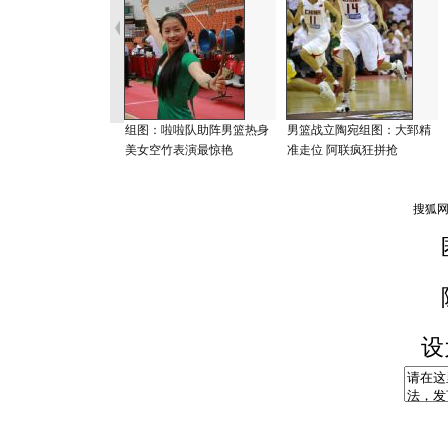
组图：啦啦队助阵男篮热身
男篮战立陶宛组图：大郅精
美女空竹表演最惊艳
准走位 阿联疯狂拼抢
设