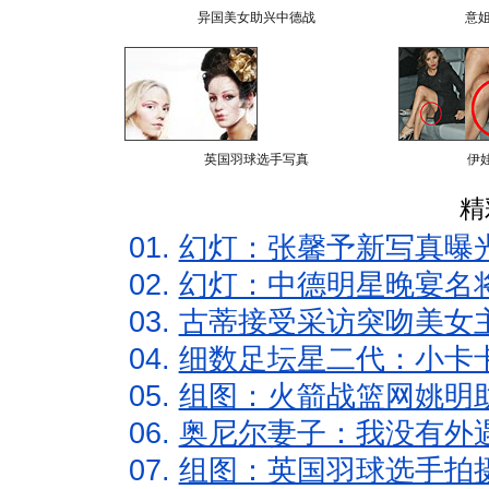
异国美女助兴中德战
意
英国羽球选手写真
伊
精
01.
幻灯：张馨予新写真曝
02.
幻灯：中德明星晚宴名
03.
古蒂接受采访突吻美女主
04.
细数足坛星二代：小卡卡
05.
组图：火箭战篮网姚明
06.
奥尼尔妻子：我没有外遇
07.
组图：英国羽球选手拍