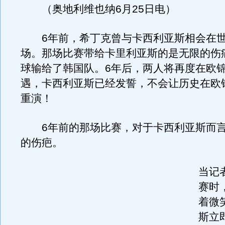
（奥地利维也纳6月25日电）
6年前，希丁克曾与卡西利亚斯相会在世
场。那场比赛带给卡里利亚斯的是无限的伤
球输给了韩国队。6年后，两人将再度在欧
遇，卡西利亚斯已经发誓，不会让历史在欧
重演！
6年前的那场比赛，对于卡西利亚斯而言
的伤疤。
当记
赛时
着微
斯立