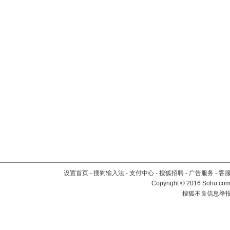
设置首页
-
搜狗输入法
-
支付中心
-
搜狐招聘
-
广告服务
-
客
Copyright
©
2016 Sohu.com 
搜狐不良信息举