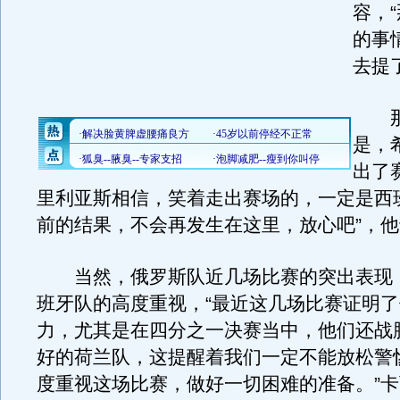
容，
的事
去提
那
是，
出了
里利亚斯相信，笑着走出赛场的，一定是西班
前的结果，不会再发生在这里，放心吧”，
当然，俄罗斯队近几场比赛的突出表现
班牙队的高度重视，“最近这几场比赛证明
力，尤其是在四分之一决赛当中，他们还战
好的荷兰队，这提醒着我们一定不能放松警
度重视这场比赛，做好一切困难的准备。”