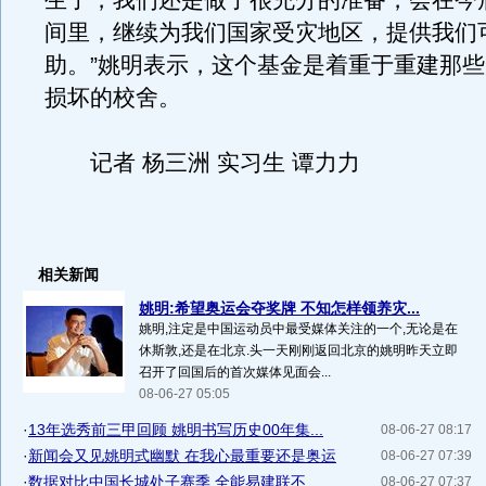
生了，我们还是做了很充分的准备，会在今
间里，继续为我们国家受灾地区，提供我们
助。”姚明表示，这个基金是着重于重建那
损坏的校舍。
记者 杨三洲 实习生 谭力力
相关新闻
姚明:希望奥运会夺奖牌 不知怎样领养灾...
姚明,注定是中国运动员中最受媒体关注的一个,无论是在
休斯敦,还是在北京.头一天刚刚返回北京的姚明昨天立即
召开了回国后的首次媒体见面会...
08-06-27 05:05
·
13年选秀前三甲回顾 姚明书写历史00年集...
08-06-27 08:17
·
新闻会又见姚明式幽默 在我心最重要还是奥运
08-06-27 07:39
·
数据对比中国长城处子赛季 全能易建联不...
08-06-27 07:37