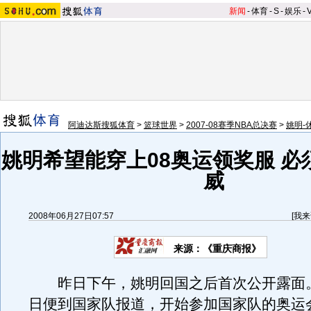
新闻
-
体育
-
S
-
娱乐
-
阿迪达斯搜狐体育
>
篮球世界
>
2007-08赛季NBA总决赛
>
姚明-
姚明希望能穿上08奥运领奖服 必
威
2008年06月27日07:57
[
我来
来源：《重庆商报》
昨日下午，姚明回国之后首次公开露面
日便到国家队报道，开始参加国家队的奥运